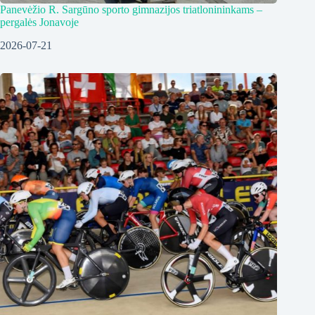
Panevėžio R. Sargūno sporto gimnazijos triatlonininkams –
pergalės Jonavoje
2026-07-21