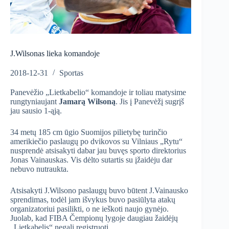
J.Wilsonas lieka komandoje
2018-12-31
Sportas
Panevėžio „Lietkabelio“ komandoje ir toliau matysime
rungtyniaujant
Jamarą Wilsoną
. Jis į Panevėžį sugrįš
jau sausio 1-ąją.
34 metų 185 cm ūgio Suomijos pilietybę turinčio
amerikiečio paslaugų po dvikovos su Vilniaus „Rytu“
nusprendė atsisakyti dabar jau buvęs sporto direktorius
Jonas Vainauskas. Vis dėlto sutartis su įžaidėju dar
nebuvo nutraukta.
Atsisakyti J.Wilsono paslaugų buvo būtent J.Vainausko
sprendimas, todėl jam išvykus buvo pasiūlyta atakų
organizatoriui pasilikti, o ne ieškoti naujo gynėjo.
Juolab, kad FIBA Čempionų lygoje daugiau žaidėjų
„Lietkabelis“ negali registruoti.