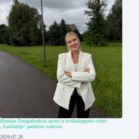
Išrinktas Daugiafunkcio sporto ir sveikatingumo centro
„Aukštaitija“ padalinio vadovas
2026-07-28