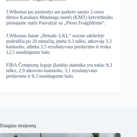
J.Wilsonas jau pasirodys ant parketo sausio 2-osios
dienos Karaliaus Mindaugo taurės (KMT) ketvirtfinalio
pirmajame mače Pasvalyje su „Pieno žvaigždėmis“.
J.Wilsonas šiame „Betsafe–LKL“ sezone aikštelėje
praleidžia po 20 minučių, įmeta 9,3 taško, atkovoja 3,3
kamuolio, atlieka 3,5 rezultatyvaus perdavimo ir renka
12,5 naudingumo balo.
FIBA Čempionų lygoje įžaidėjo statistika yra tokia: 8,3
taško, 2,9 atkovoto kamuolio, 3,1 rezultatyvaus
perdavimo ir 8,3 naudingumo balo.
Daugiau straipsnių