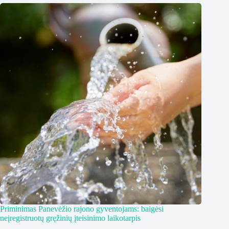
Priminimas Panevėžio rajono gyventojams: baigėsi
neįregistruotų gręžinių įteisinimo laikotarpis