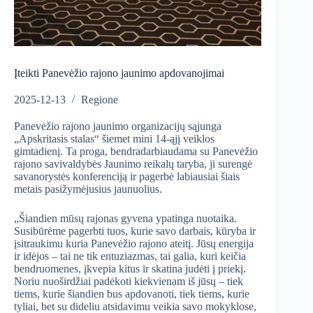
Įteikti Panevėžio rajono jaunimo apdovanojimai
2025-12-13
Regione
Panevėžio rajono jaunimo organizacijų sąjunga
„Apskritasis stalas“ šiemet mini 14-ąjį veiklos
gimtadienį. Ta proga, bendradarbiaudama su Panevėžio
rajono savivaldybės Jaunimo reikalų taryba, ji surengė
savanorystės konferenciją ir pagerbė labiausiai šiais
metais pasižymėjusius jaunuolius.
„Šiandien mūsų rajonas gyvena ypatinga nuotaika.
Susibūrėme pagerbti tuos, kurie savo darbais, kūryba ir
įsitraukimu kuria Panevėžio rajono ateitį. Jūsų energija
ir idėjos – tai ne tik entuziazmas, tai galia, kuri keičia
bendruomenes, įkvepia kitus ir skatina judėti į priekį.
Noriu nuoširdžiai padėkoti kiekvienam iš jūsų – tiek
tiems, kurie šiandien bus apdovanoti, tiek tiems, kurie
tyliai, bet su dideliu atsidavimu veikia savo mokyklose,