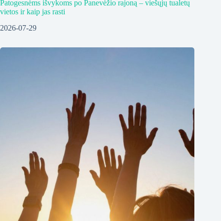
Patogesnėms išvykoms po Panevėžio rajoną – viešųjų tualetų
vietos ir kaip jas rasti
2026-07-29