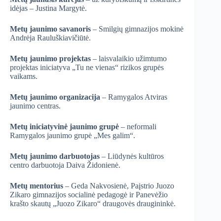
idėjas – Justina Margytė.
Metų jaunimo savanoris
– Smilgių gimnazijos mokinė
Andrėja Rauluškiavičiūtė.
Metų jaunimo projektas
– laisvalaikio užimtumo
projektas iniciatyva „Tu ne vienas“ rizikos grupės
vaikams.
Metų jaunimo organizacija
– Ramygalos Atviras
jaunimo centras.
Metų iniciatyvinė jaunimo grupė
– neformali
Ramygalos jaunimo grupė „Mes galim“.
Metų jaunimo darbuotojas
– Liūdynės kultūros
centro darbuotoja Daiva Židonienė.
Metų mentorius
– Geda Nakvosienė, Paįstrio Juozo
Zikaro gimnazijos socialinė pedagogė ir Panevėžio
krašto skautų „Juozo Zikaro“ draugovės draugininkė.