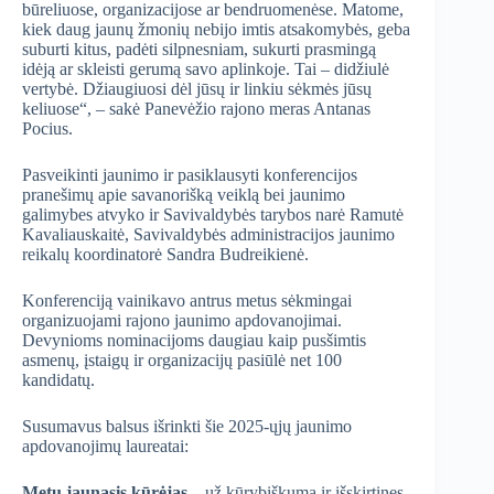
būreliuose, organizacijose ar bendruomenėse. Matome,
kiek daug jaunų žmonių nebijo imtis atsakomybės, geba
suburti kitus, padėti silpnesniam, sukurti prasmingą
idėją ar skleisti gerumą savo aplinkoje. Tai – didžiulė
vertybė. Džiaugiuosi dėl jūsų ir linkiu sėkmės jūsų
keliuose“, – sakė Panevėžio rajono meras Antanas
Pocius.
Pasveikinti jaunimo ir pasiklausyti konferencijos
pranešimų apie savanorišką veiklą bei jaunimo
galimybes atvyko ir Savivaldybės tarybos narė Ramutė
Kavaliauskaitė, Savivaldybės administracijos jaunimo
reikalų koordinatorė Sandra Budreikienė.
Konferenciją vainikavo antrus metus sėkmingai
organizuojami rajono jaunimo apdovanojimai.
Devynioms nominacijoms daugiau kaip pusšimtis
asmenų, įstaigų ir organizacijų pasiūlė net 100
kandidatų.
Susumavus balsus išrinkti šie 2025-ųjų jaunimo
apdovanojimų laureatai:
Metų jaunasis kūrėjas
– už kūrybiškumą ir išskirtines