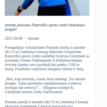
Istorinė jaunosios Panevėžio sporto centro irkluotojos
pergalė!
2021-09-06
Sportas
Portugalijoje vykstančiame Pasaulio jaunių ir jaunimo
(iki 23 m.) baidarių ir kanojų irklavimo čempionate
Panevėžio sporto centro auklėtinė Kotryna Glemžaitė su
porininke Gintare Pališauskaite iš Elektrėnų baidare
dviviete laimėjo savo pusfinalį bei pateko į 500 m
finalą. Finalinėse varžybose merginos užėmė 6 vietą.
„Mes, kaip treneriai, esame labai laimingi. Tai istorinė
pergalė. Tokio pasiekimo nepriklausomos Lietuvos
istorijoje dar nebuvo!“, – džiugesio neslėpė K.
Glemžaitės trenerė Dalia Vaičikonienė.
Pasaulio jaunių ir jaunimo (iki 23 m.) baidarių ir kanojų
irklavimo čempionate Lietuvai atstovauja trys