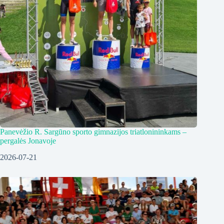
Panevėžio R. Sargūno sporto gimnazijos triatlonininkams –
pergalės Jonavoje
2026-07-21