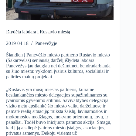
Išlydėta labdara į Rustavio miestą
2019-04-18
Panevėžyje
Šiandien į Panevėžio miesto partnerio Rustavio miesto
(Sakartvelas) seniausią darželį išlydėta labdara.
Panevėžys jau daugiau nei dešimtmetį bendradarbiauja
su šiuo miestu: vykdomi įvairūs kultūros, socialiniai ir
patirties mainų projektai.
„Rustavis yra mūsų miestas partneris, kuriame
besilankančios miesto delegacijos supažindinamos su
įvairiomis gyvenimo sritimis. Savivaldybės delegacija
vizito metu apsilankė šio miesto vaikų darželiuose ir
pamatė realią situaciją: trūksta žaislų, lavinamosios ir
mokomosios medžiagos, mokymo priemonių, lovų, ir
panašiai. Todėl buvo inicijuota paramos akcija. Smagu,
kad į ją atsiliepė įvairios miesto įstaigos, asociacijos,
privatūs asmenys. Dėkoju visiems už