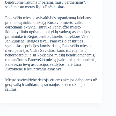
bendruomeniškumą ir paramą mūsų partneriams“, –
sakė miesto meras Rytis Račkauskas.
Panevėžio miesto savivaldybės organizuotą labdaros
priemonių rinkimo akciją Rustavio miesto vaikų
darželiams aktyviai įsitraukė Panevėžio miesto
ikimokyklinio ugdymo mokyklų vadovų asociacijos
pirmininkė ir Regos centro „Linelis“ direktorė Vera
Janikūnienė, įstaigos tėvai, Panevėžio apskrities
vyriausiasis policijos komisariatas, Panevėžio miesto
mero patarėjas Vidas Savickas, kuris jau eilę metų
bendradarbiauja su Vokietijos miestų bendruomenėmis,
remiančiomis Panevėžio miestą įvairiomis priemonėmis,
Panevėžio tėvų asociacijos valdybos narė Lina
Kazokienė ir kiti privatūs asmenys.
Miesto savivaldybė dėkoja visiems akcijos dalyviams už
gerą valią ir solidarumą su naujosios demokratijos
šalimis.