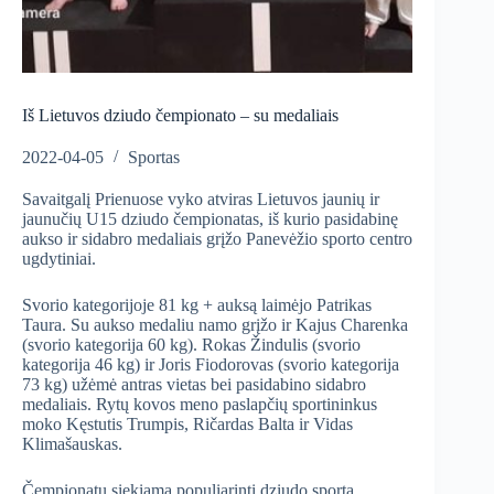
Iš Lietuvos dziudo čempionato – su medaliais
2022-04-05
Sportas
Savaitgalį Prienuose vyko atviras Lietuvos jaunių ir
jaunučių U15 dziudo čempionatas, iš kurio pasidabinę
aukso ir sidabro medaliais grįžo Panevėžio sporto centro
ugdytiniai.
Svorio kategorijoje 81 kg + auksą laimėjo Patrikas
Taura. Su aukso medaliu namo grįžo ir Kajus Charenka
(svorio kategorija 60 kg). Rokas Žindulis (svorio
kategorija 46 kg) ir Joris Fiodorovas (svorio kategorija
73 kg) užėmė antras vietas bei pasidabino sidabro
medaliais. Rytų kovos meno paslapčių sportininkus
moko Kęstutis Trumpis, Ričardas Balta ir Vidas
Klimašauskas.
Čempionatu siekiama populiarinti dziudo sportą,