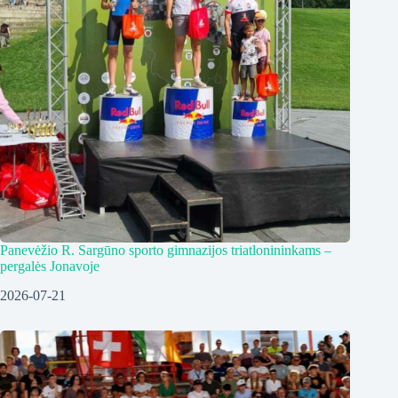
Panevėžio R. Sargūno sporto gimnazijos triatlonininkams –
pergalės Jonavoje
2026-07-21