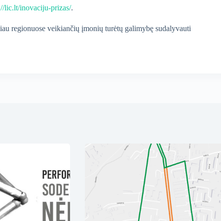
://lic.lt/inovaciju-prizas/
.
iau regionuose veikiančių įmonių turėtų galimybę sudalyvauti