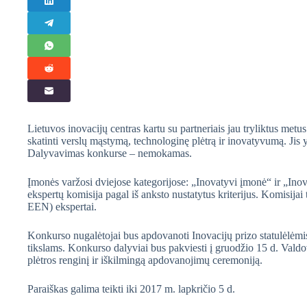
Lietuvos inovacijų centras kartu su partneriais jau tryliktus me
skatinti verslų mąstymą, technologinę plėtrą ir inovatyvumą. Jis
Dalyvavimas konkurse – nemokamas.
Įmonės varžosi dviejose kategorijose: „Inovatyvi įmonė“ ir „Ino
ekspertų komisija pagal iš anksto nustatytus kriterijus. Komisij
EEN) ekspertai.
Konkurso nugalėtojai bus apdovanoti Inovacijų prizo statulėlėmis b
tikslams. Konkurso dalyviai bus pakviesti į gruodžio 15 d. Vald
plėtros renginį ir iškilmingą apdovanojimų ceremoniją.
Paraiškas galima teikti iki 2017 m. lapkričio 5 d.