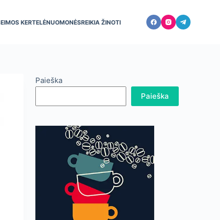
ŠEIMOS KERTELĖ
NUOMONĖS
REIKIA ŽINOTI
Paieška
Paieška