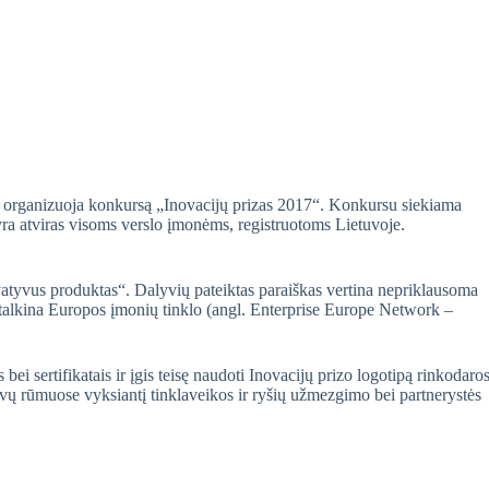
tus organizuoja konkursą „Inovacijų prizas 2017“. Konkursu siekiama
 yra atviras visoms verslo įmonėms, registruotoms Lietuvoje.
vatyvus produktas“. Dalyvių pateiktas paraiškas vertina nepriklausoma
ai talkina Europos įmonių tinklo (angl. Enterprise Europe Network –
ei sertifikatais ir įgis teisę naudoti Inovacijų prizo logotipą rinkodaro
ovų rūmuose vyksiantį tinklaveikos ir ryšių užmezgimo bei partnerystės