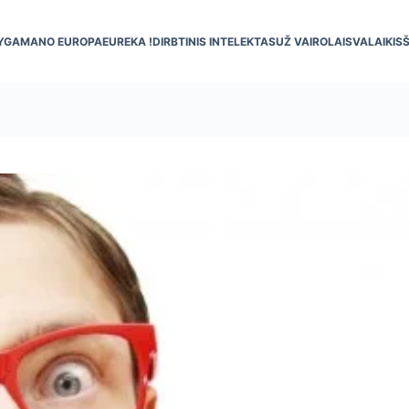
YGA
MANO EUROPA
EUREKA !
DIRBTINIS INTELEKTAS
UŽ VAIRO
LAISVALAIKIS