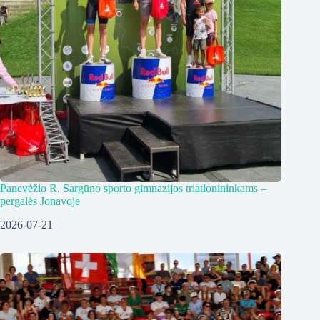
Panevėžio R. Sargūno sporto gimnazijos triatlonininkams –
pergalės Jonavoje
2026-07-21