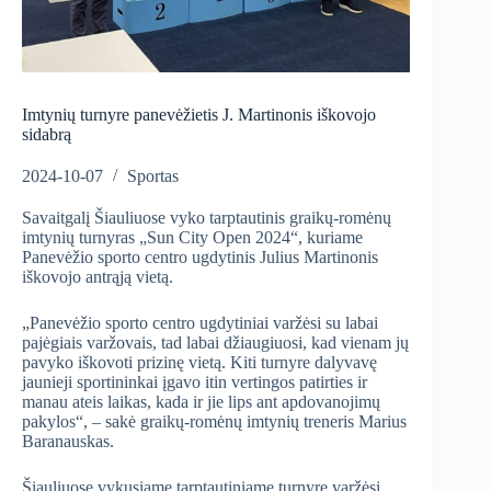
Imtynių turnyre panevėžietis J. Martinonis iškovojo
sidabrą
2024-10-07
Sportas
Savaitgalį Šiauliuose vyko tarptautinis graikų-romėnų
imtynių turnyras „Sun City Open 2024“, kuriame
Panevėžio sporto centro ugdytinis Julius Martinonis
iškovojo antrąją vietą.
„Panevėžio sporto centro ugdytiniai varžėsi su labai
pajėgiais varžovais, tad labai džiaugiuosi, kad vienam jų
pavyko iškovoti prizinę vietą. Kiti turnyre dalyvavę
jaunieji sportininkai įgavo itin vertingos patirties ir
manau ateis laikas, kada ir jie lips ant apdovanojimų
pakylos“, – sakė graikų-romėnų imtynių treneris Marius
Baranauskas.
Šiauliuose vykusiame tarptautiniame turnyre varžėsi