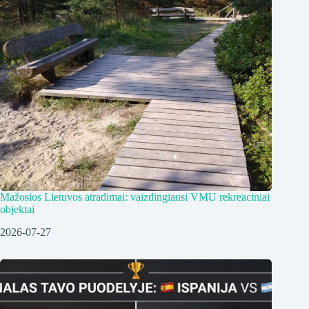
Mažosios Lietuvos atradimai: vaizdingiausi VMU rekreaciniai
objektai
2026-07-27