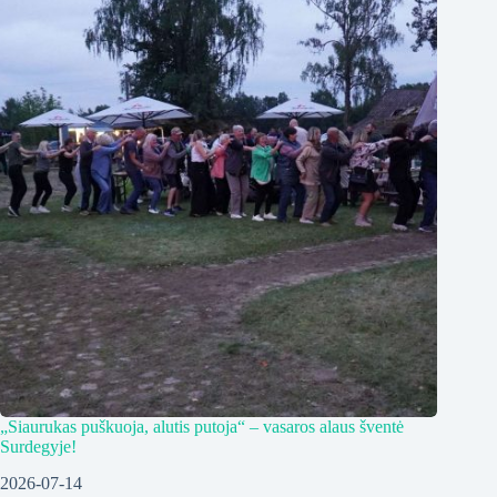
„Siaurukas puškuoja, alutis putoja“ – vasaros alaus šventė
Surdegyje!
2026-07-14