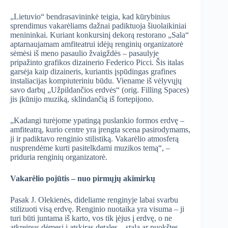
„Lietuvio“ bendrasavininkė teigia, kad kūrybinius
sprendimus vakarėliams dažnai padiktuoja šiuolaikiniai
menininkai. Kuriant konkursinį dekorą restorano „Sala“
aptarnaujamam amfiteatrui idėjų renginių organizatorė
sėmėsi iš meno pasaulio žvaigždės – pasaulyje
pripažinto grafikos dizainerio Federico Picci. Šis italas
garsėja kaip dizaineris, kuriantis įspūdingas grafines
instaliacijas kompiuteriniu būdu. Viename iš vėlyvųjų
savo darbų „Užpildančios erdvės“ (orig. Filling Spaces)
jis įkūnijo muziką, sklindančią iš fortepijono.
„Kadangi turėjome ypatingą puslankio formos erdvę –
amfiteatrą, kurio centre yra įrengta scena pasirodymams,
ji ir padiktavo renginio stilistiką. Vakarėlio atmosferą
nusprendėme kurti pasitelkdami muzikos temą“, –
priduria renginių organizatorė.
Vakarėlio pojūtis – nuo pirmųjų akimirkų
Pasak J. Olekienės, dideliame renginyje labai svarbu
stilizuoti visą erdvę. Renginio nuotaika yra visuma – ji
turi būti juntama iš karto, vos tik įėjus į erdvę, o ne
atkreipus dėmesį į atskiras detales – stalą ar puokštes.