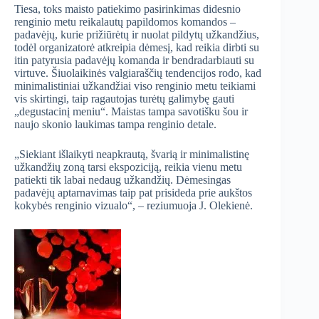
Tiesa, toks maisto patiekimo pasirinkimas didesnio
renginio metu reikalautų papildomos komandos –
padavėjų, kurie prižiūrėtų ir nuolat pildytų užkandžius,
todėl organizatorė atkreipia dėmesį, kad reikia dirbti su
itin patyrusia padavėjų komanda ir bendradarbiauti su
virtuve. Šiuolaikinės valgiaraščių tendencijos rodo, kad
minimalistiniai užkandžiai viso renginio metu teikiami
vis skirtingi, taip ragautojas turėtų galimybę gauti
„degustacinį meniu“. Maistas tampa savotišku šou ir
naujo skonio laukimas tampa renginio detale.
„Siekiant išlaikyti neapkrautą, švarią ir minimalistinę
užkandžių zoną tarsi ekspoziciją, reikia vienu metu
patiekti tik labai nedaug užkandžių. Dėmesingas
padavėjų aptarnavimas taip pat prisideda prie aukštos
kokybės renginio vizualo“, – reziumuoja J. Olekienė.