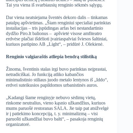
Tai yra viena iš svarbiausių renginio sėkmės sąlygų.
Dar viena neatsiejama šventės dekoro dalis – tinkamas
patalpų apšvietimas. „Šiam renginiui specialiai parinktas
instaliacijas – tris įspūdingas arfas bei nestandartinio
dydžio Piro.lt balionus – apšvietė visose amfiteatro
erdvėse plačiai išdėlioti įvairiaspalviai šviesos šaltiniai,
kuriuos parūpino AB „Light“, – pridūrė J. Olekienė.
Renginio valgiaraštis atliepia bendrą stilistiką
Žinoma, šventinis stalas irgi buvo parinktas neįprastai,
netradiciškai. Jo funkciją atliko kabančios
minimalistinio stiliaus juodo metalo lentynos iš „Iddo“,
erdvei suteikusios papildomos urbanistinės auros.
„Kadangi šiame renginyje nebuvo sėdimų vietų,
rinkome neutralius, vieno kąsnio užkandžius, kuriuos
mums paruošė restoranas SALA. Jie taip pat atsižvelgė
ir į patiekimo koncepciją, t. y. minimalizmą – visi
paruošti užkandžiai buvo balti“, – pasakoja renginių
organizatorė.