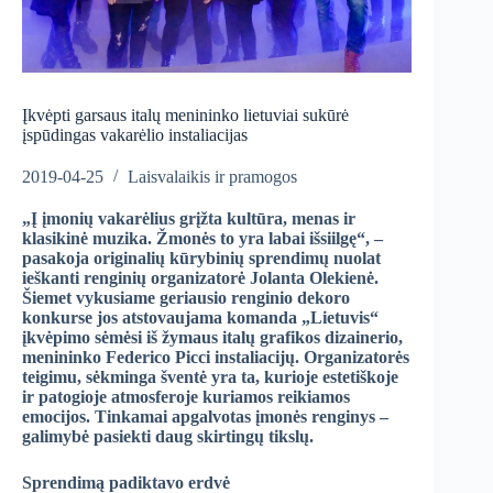
Įkvėpti garsaus italų menininko lietuviai sukūrė
įspūdingas vakarėlio instaliacijas
2019-04-25
Laisvalaikis ir pramogos
„Į įmonių vakarėlius grįžta kultūra, menas ir
klasikinė muzika. Žmonės to yra labai išsiilgę“, –
pasakoja originalių kūrybinių sprendimų nuolat
ieškanti renginių organizatorė Jolanta Olekienė.
Šiemet vykusiame geriausio renginio dekoro
konkurse jos atstovaujama komanda „Lietuvis“
įkvėpimo sėmėsi iš žymaus italų grafikos dizainerio,
menininko Federico Picci instaliacijų. Organizatorės
teigimu, sėkminga šventė yra ta, kurioje estetiškoje
ir patogioje atmosferoje kuriamos reikiamos
emocijos. Tinkamai apgalvotas įmonės renginys –
galimybė pasiekti daug skirtingų tikslų.
Sprendimą padiktavo erdvė