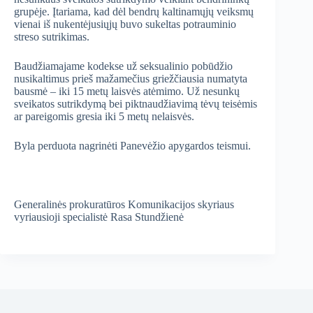
grupėje. Įtariama, kad dėl bendrų kaltinamųjų veiksmų
vienai iš nukentėjusiųjų buvo sukeltas potrauminio
streso sutrikimas.
Baudžiamajame kodekse už seksualinio pobūdžio
nusikaltimus prieš mažamečius griežčiausia numatyta
bausmė – iki 15 metų laisvės atėmimo. Už nesunkų
sveikatos sutrikdymą bei piktnaudžiavimą tėvų teisėmis
ar pareigomis gresia iki 5 metų nelaisvės.
Byla perduota nagrinėti Panevėžio apygardos teismui.
Generalinės prokuratūros Komunikacijos skyriaus
vyriausioji specialistė Rasa Stundžienė