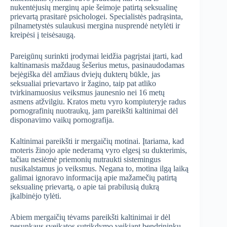
nukentėjusių merginų apie šeimoje patirtą seksualinę
prievartą prasitarė psichologei. Specialistės padrąsinta,
pilnametystės sulaukusi mergina nusprendė netylėti ir
kreipėsi į teisėsaugą.
Pareigūnų surinkti įrodymai leidžia pagrįstai įtarti, kad
kaltinamasis maždaug šešerius metus, pasinaudodamas
bejėgiška dėl amžiaus dviejų dukterų būkle, jas
seksualiai prievartavo ir žagino, taip pat atliko
tvirkinamuosius veiksmus jaunesnio nei 16 metų
asmens atžvilgiu. Kratos metu vyro kompiuteryje radus
pornografinių nuotraukų, jam pareikšti kaltinimai dėl
disponavimo vaikų pornografija.
Kaltinimai pareikšti ir mergaičių motinai. Įtariama, kad
moteris žinojo apie nederamą vyro elgesį su dukterimis,
tačiau nesiėmė priemonių nutraukti sistemingus
nusikalstamus jo veiksmus. Negana to, motina ilgą laiką
galimai ignoravo informaciją apie mažamečių patirtą
seksualinę prievartą, o apie tai prabilusią dukrą
įkalbinėjo tylėti.
Abiem mergaičių tėvams pareikšti kaltinimai ir dėl
nesunkaus sveikatos sutrikdymo veikiant bendrininkų