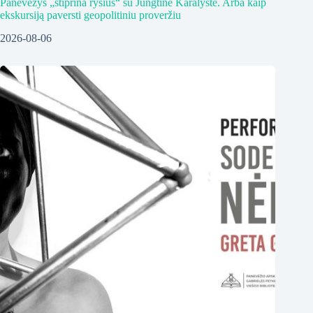
Panevėžys „stiprina ryšius“ su Jungtine Karalyste. Arba kaip
ekskursiją paversti geopolitiniu proveržiu
2026-08-06