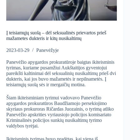
Į teisiamųjų suolą – dėl seksualinės prievartos prieš
mažametes dukteris ir kitų nusikaltimų
2023-03-29
Panevėžyje
Panevėžio apygardos prokuratūroje baigtas ikiteisminis
tyrimas, kuriame pusamžiui Aukštaitijos gyventojui
pareikšti kaltinimai dėl seksualinių nusikaltimų prieš dvi
dukteris, kai jos buvo mažametės ir nepilnametės. Į
teisiamųjų suolą sės ir mergaičių motina.
Šiam ikiteisminiam tyrimui vadovavo Panevėžio
apygardos prokuratūros Baudžiamojo persekiojimo
skyriaus prokuroras Ričardas Juozainis, o tyrimą atliko
Panevėžio apskrities vyriausiojo policijos komisariato
Kriminalinės policijos sunkių nusikaltimų tyrimo
valdybos tyrėjai.
Ikiteisminis tyrimas buvo pradėtas, kai viena iš