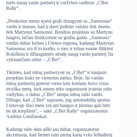
turės naują vardo partnerį ir varžybos vadinsis „CBet
Rally“.
„Penkerius metus tęsėsi graži draugystė su „Samsonas“
vardu ir manau, kad ji davė puikius vaisius tiek mums,
tiek Martynui Samsonui. Bendras projektas su Martynu
baigėsi, tačiau išsiskyrėme su gražia gaida. „Samsono“
vardas dabar keliasi į Utenos regioną, kadangi Martynas
Samsonas yra iš to krašto, o mes ir toliau esame ištikimi
Rokiškiui ir džiaugiamės atradę naują vardo partnerį čia
vyksiančiam raliui – „CBet“.
Tikimės, kad mūsų partnerystė su „CBet“ ir naujasis
projektas truks ne vienerius metus. Beje, šis vardas
mūsų partnerių gretose vienu kitu formatu buvo visus
dvylika metų, kiek mums teko organizuoti įvairias ralio
varžybas, o dabar „CBet“ tampa mūsų ralio vardu.
Džiugu, kad „CBet“ supranta, jog automobilių sportas
Lietuvoje šiuo metu yra ant bangos ir įdomus gali būti
ne tik krepšinis“, – sakė „CBet Rally“ organizatorius
Audrius Gimžauskas.
Kadangi ralio data aiški jau dabar, organizatoriai
akcentuoja, kad šiemet ralis pirmą kartą vyks šeštadienį