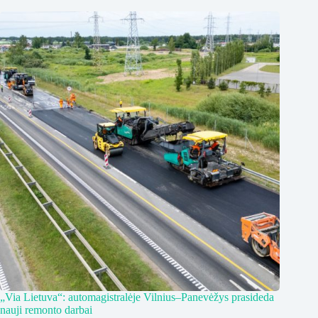
„Via Lietuva“: automagistralėje Vilnius–Panevėžys prasideda
nauji remonto darbai