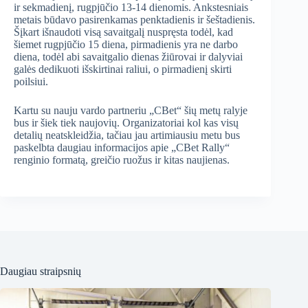
ir sekmadienį, rugpjūčio 13-14 dienomis. Ankstesniais
metais būdavo pasirenkamas penktadienis ir šeštadienis.
Šįkart išnaudoti visą savaitgalį nuspręsta todėl, kad
šiemet rugpjūčio 15 diena, pirmadienis yra ne darbo
diena, todėl abi savaitgalio dienas žiūrovai ir dalyviai
galės dedikuoti išskirtinai raliui, o pirmadienį skirti
poilsiui.
Kartu su nauju vardo partneriu „CBet“ šių metų ralyje
bus ir šiek tiek naujovių. Organizatoriai kol kas visų
detalių neatskleidžia, tačiau jau artimiausiu metu bus
paskelbta daugiau informacijos apie „CBet Rally“
renginio formatą, greičio ruožus ir kitas naujienas.
Daugiau straipsnių