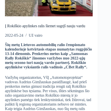
Į Rokiškio apylinkes ralis šiemet sugrįš nauju vardu
2022-05-24
Už vairo
Šių metų Lietuvos automobilių ralio čempionato
kalendoriuje ketvirtasis etapas numatytas rugpjūčio
13-14 dienomis. Penkerius metus kaip „Samsonas
Rally Rokiškis“ žinomos varžybos nuo
2022-ųjų
metų sezono turi naują vardo partnerį. Rokiškio
apylinkėse vyksiantis ralis vadinsis „CBet Rally“.
Varžybų organizatorius, VšĮ „Automotoprojektai“
vadovas Audrius Gimžauskas pasidžiaugė, kad prieš
penkerius metus gimusi tradicija rengti ralį Rokiškio
apylinkėse bus tęsiama. Per visus, išties sėkmingus šio
ralio organizavimo metus Rokiškio miestą ir jo
apylinkes pamėgo tiek lenktynininkai, tiek žiūrovai, tad
palikti šį regioną organizatoriams nebuvo nė minties.
Kaip teigia Audrius Gimžauskas, nuo šių metų ralis