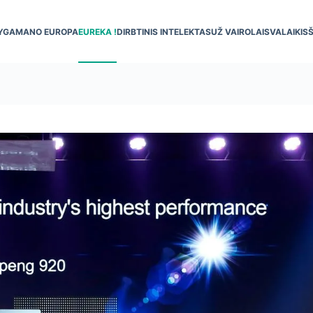
YGA
MANO EUROPA
EUREKA !
DIRBTINIS INTELEKTAS
UŽ VAIRO
LAISVALAIKIS