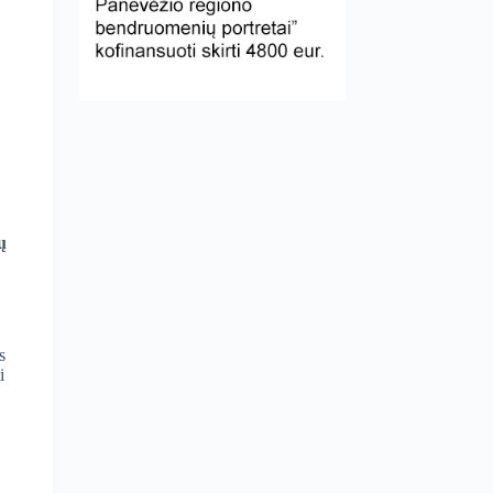
ų
s
i