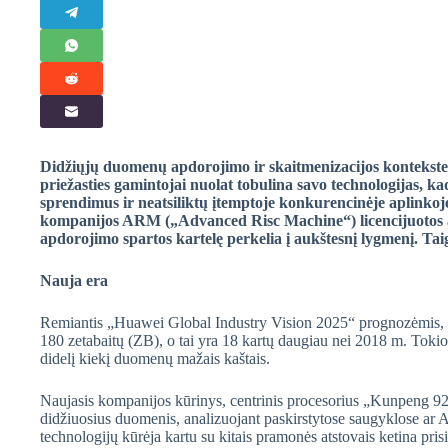
Didžiųjų duomenų apdorojimo ir skaitmenizacijos kontekste 
priežasties gamintojai nuolat tobulina savo technologijas, k
sprendimus ir neatsiliktų įtemptoje konkurencinėje aplinkoje
kompanijos ARM („Advanced Risc Machine“) licencijuotos a
apdorojimo spartos kartelę perkelia į aukštesnį lygmenį. Ta
Nauja era
Remiantis „Huawei Global Industry Vision 2025“ prognozėmis, n
180 zetabaitų (ZB), o tai yra 18 kartų daugiau nei 2018 m. Toki
didelį kiekį duomenų mažais kaštais.
Naujasis kompanijos kūrinys, centrinis procesorius „Kunpeng 92
didžiuosius duomenis, analizuojant paskirstytose saugyklose ar
technologijų kūrėja kartu su kitais pramonės atstovais ketina pri