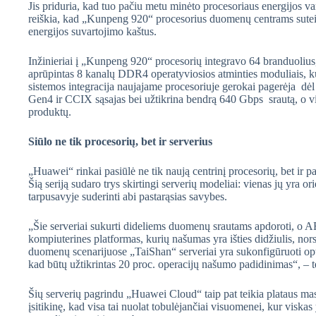
Jis priduria, kad tuo pačiu metu minėto procesoriaus energijos v
reiškia, kad „Kunpeng 920“ procesorius duomenų centrams sutei
energijos suvartojimo kaštus.
Inžinieriai į „Kunpeng 920“ procesorių integravo 64 branduolius
aprūpintas 8 kanalų DDR4 operatyviosios atminties moduliais, k
sistemos integracija naujajame procesoriuje gerokai pagerėja 
Gen4 ir CCIX sąsajas bei užtikrina bendrą 640 Gbps srautą, o vie
produktų.
Siūlo ne tik procesorių, bet ir serverius
„Huawei“ rinkai pasiūlė ne tik naują centrinį procesorių, bet ir
Šią seriją sudaro trys skirtingi serverių modeliai: vienas jų yra or
tarpusavyje suderinti abi pastarąsias savybes.
„Šie serveriai sukurti dideliems duomenų srautams apdoroti, o AR
kompiuterines platformas, kurių našumas yra išties didžiulis, nor
duomenų scenarijuose „TaiShan“ serveriai yra sukonfigūruoti op
kad būtų užtikrintas 20 proc. operacijų našumo padidinimas“, – t
Šių serverių pagrindu „Huawei Cloud“ taip pat teikia plataus mast
įsitikinę, kad visa tai nuolat tobulėjančiai visuomenei, kur viskas