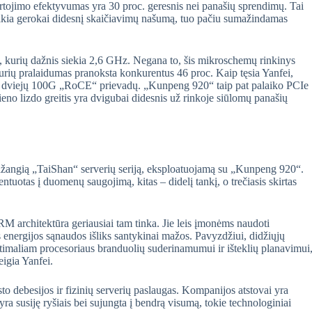
artojimo efektyvumas yra 30 proc. geresnis nei panašių sprendimų. Tai
kia gerokai didesnį skaičiavimų našumą, tuo pačiu sumažindamas
, kurių dažnis siekia 2,6 GHz. Negana to, šis mikroschemų rinkinys
urių pralaidumas pranoksta konkurentus 46 proc. Kaip tęsia Yanfei,
dėl dviejų 100G „RoCE“ prievadų. „Kunpeng 920“ taip pat palaiko PCIe
no lizdo greitis yra dvigubai didesnis už rinkoje siūlomų panašių
 pažangią „TaiShan“ serverių seriją, eksploatuojamą su „Kunpeng 920“.
ientuotas į duomenų saugojimą, kitas – didelį tankį, o trečiasis skirtas
M architektūra geriausiai tam tinka. Jie leis įmonėms naudoti
s energijos sąnaudos išliks santykinai mažos. Pavyzdžiui, didžiųjų
timaliam procesoriaus branduolių suderinamumui ir išteklių planavimui
eigia Yanfei.
o debesijos ir fizinių serverių paslaugas. Kompanijos atstovai yra
 yra susiję ryšiais bei sujungta į bendrą visumą, tokie technologiniai