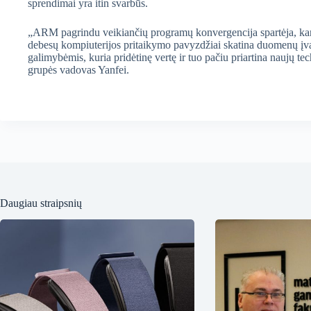
sprendimai yra itin svarbūs.
„ARM pagrindu veikiančių programų konvergencija spartėja, kartu 
debesų kompiuterijos pritaikymo pavyzdžiai skatina duomenų įva
galimybėmis, kuria pridėtinę vertę ir tuo pačiu priartina naujų tec
grupės vadovas Yanfei.
Daugiau straipsnių