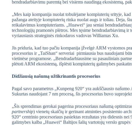
bendradarbiavimu paremtą bei visiems naudingą ekosistemą, pak
„Mes kaip kompanija nuolat tobulėjame kompiuterių srityje, kad
pažanga ateityje kompiuterių rinka nuolat augs ir toliau. Deja, 
reikalavimus kompiuteriams. „Huawei“ jau seniai bendradarbiauja 
technologijų pramonės plėtros. Mes tęsime bendradarbiavimą ir t
vyriausiasis strateginės rinkodaros vadovas Williamas Xu.
Jis priduria, kad tuo pačiu kompanija įžvelgė ARM vystomos p
procesorius ir „TaiShan“ serveriai pirmiausia bus naudojami bū
vietinėse programose. „Bendradarbiausime su pasauliniais partne
plėtoti ARM ekosistemą, išplėsti kompiuterių galimybes paskatin
Didžiausią našumą užtikrinantis procesorius
Pagal savo parametrus „Kunpeng 920“ yra aukščiausio našumo ARM
Sukurtas naudojant 7 nm procesą, šis procesorius buvo suprojekt
„Šis sprendimas gerokai pagerina procesoriaus našumą optimizuo
partnership
) vienetų skaičių ir gerinant atminties posistemio a
920“ centrinio procesoriaus pasiektas rezultatas yra didesnis nei 
galimybes kalba „Huawei“ Baltijos šalių vartotojų verslo grupės