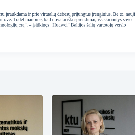
įtraukdama ir prie virtualių debesų prijungtus įrenginius. Be to, nauji
irovę. Todėl manome, kad novatoriški sprendimai, išsiskiriantys savo
hnologijų erą“, – įsitikinęs „Huawei“ Baltijos šalių vartotojų verslo