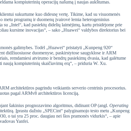
eldama kompiuterinių operacijų našumą į naujas aukštumas.
 klientui sukurtume kuo didesnę vertę. Tikime, kad su visuomenės
šiuo metu programų ir duomenų įvairovė lemia heterogeninius
su „Intel“, kad pasiektų didelių laimėjimų, kartu prisidėjome prie
oliau kursime inovacijas“, – sako „Huawei“ valdybos direktorius bei
ramonės galimybes. Todėl „Huawei“ pristatyti „Kunpeng 920“
tent didžiuosiuose duomenyse, paskirstytose saugyklose ir ARM
riais, remdamiesi atvirumo ir bendrų pasiekimų dvasia, kad galėtume
ti naują kompiuterinių skaičiavimų erą“, – priduria W. Xu.
 architektūros pagrindu veikiantis serverio centrinis procesorius.
uotas pagal ARMv8 architektūros licenciją.
jant šakinius prognozavimo algoritmus, didinant OP (angl.
Operating
rchitektūrą. Įprastu dažniu „SPECint“ palyginamojo testo metu „Kunpeng
930, o tai yra 25 proc. daugiau nei šios pramonės vidurkis“, – apie
 vadovas Yanfei.