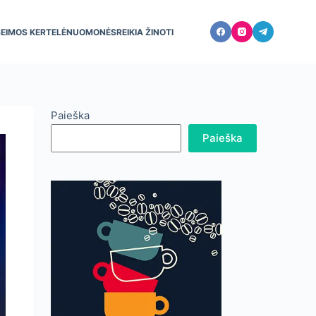
ŠEIMOS KERTELĖ
NUOMONĖS
REIKIA ŽINOTI
Paieška
Paieška