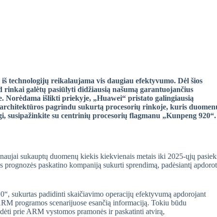
iš technologijų reikalaujama vis daugiau efektyvumo. Dėl šios
ad rinkai galėtų pasiūlyti didžiausią našumą garantuojančius
. Norėdama išlikti priekyje, „Huawei“ pristato galingiausią
rchitektūros pagrindu sukurtą procesorių rinkoje, kuris duomen
igi, susipažinkite su centrinių procesorių flagmanu „Kunpeng 920“.
aujai sukauptų duomenų kiekis kiekvienais metais iki 2025-ųjų pasiek
os prognozės paskatino kompaniją sukurti sprendimą, padėsiantį apdorot
0“, sukurtas padidinti skaičiavimo operacijų efektyvumą apdorojant
 ARM programos scenarijuose esančią informaciją. Tokiu būdu
sidėti prie ARM vystomos pramonės ir paskatinti atvirą,