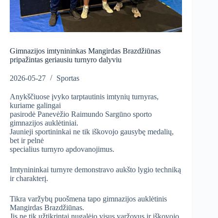
Gimnazijos imtynininkas Mangirdas Brazdžiūnas
pripažintas geriausiu turnyro dalyviu
2026-05-27
Sportas
Anykščiuose įvyko tarptautinis imtynių turnyras,
kuriame galingai
pasirodė Panevėžio Raimundo Sargūno sporto
gimnazijos auklėtiniai.
Jaunieji sportininkai ne tik iškovojo gausybę medalių,
bet ir pelnė
specialius turnyro apdovanojimus.
Imtynininkai turnyre demonstravo aukšto lygio techniką
ir charakterį.
Tikra varžybų puošmena tapo gimnazijos auklėtinis
Mangirdas Brazdžiūnas.
Jis ne tik užtikrintai nugalėjo visus varžovus ir iškovojo