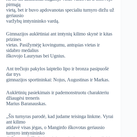
pirmąją
vietą, bet ir buvo apdovanotas specialiu turnyro diržu už
geriausio
varžybų imtynininko vardą.
Gimnazijos auklėtiniai ant imtynių kilimo skynė ir kitas
prizines
vietas. Pasižymėję kovingumu, antrąsias vietas ir
sidabro medalius
iškovojo Laurynas bei Ugnius.
Ant trečiojo pakylos laiptelio lipo ir bronza pasipuošė
dar trys
gimnazijos sportininkai: Nojus, Augustinas ir Markas.
Auklėtinių pasiekimais ir pademonstruotu charakteriu
džiaugėsi treneris
Marius Baranauskas.
„Šis turnyras parodė, kad judame teisinga linkme. Vyrai
ant kilimo
atidavė visas jėgas, o Mangirdo iškovotas geriausio
turnyro imtynininko