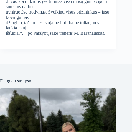
diržas yra didžiulis įvertinimas visai mūsų gimnazijai ir
sunkaus darbo
treniruotėse įrodymas. Sveikinu visus prizininkus – jūsų
kovingumas
džiugina, tačiau nesustojame ir dirbame toliau, nes
laukia nauji
iššūkiai“, – po varžybų sakė treneris M. Baranauskas.
Daugiau straipsnių