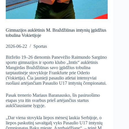
Gimnazijos auklėtinis M. Braždžiūnas imtynių įgūdžius
tobulina Vokietijoje
2026-06-22
Sportas
Birželio 19–26 dienomis Panevėžio Raimundo Sargūno
sporto gimnazijos ir sporto klubo „Imtis“ auklėtinis
Mangirdas Braždžiūnas savo įgūdžius tobulina
tarptautinėje stovykloje Frankfurte prie Oderio
(Vokietija). Čia jaunieji pasaulio atletai intensyviai
ruošiasi artėjančiam Pasaulio U17 imtynių čempionatui.
Pasak trenerio Mariaus Baranausko, šis pasiruošimo
etapas yra itin svarbus prieš artėjančius startus
aukščiausiame lygyje.
„Dar viena stovykla liepos mėnesį laukia Serbijoje, o
liepos paskutinį savaitgalį vyks Pasaulio U17 imtynių
čempionatas Baku mieste, Azerbaidžiane“, – teigė M.