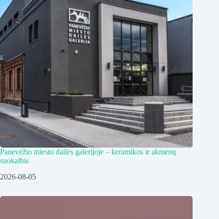
Panevėžio miesto dailės galerijoje – keramikos ir akmenų
suokalbis
2026-08-05