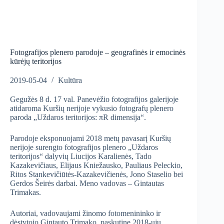
Fotografijos plenero parodoje – geografinės ir emocinės
kūrėjų teritorijos
2019-05-04
Kultūra
Gegužės 8 d. 17 val. Panevėžio fotografijos galerijoje
atidaroma Kuršių nerijoje vykusio fotografų plenero
paroda „Uždaros teritorijos: πR dimensija“.
Parodoje eksponuojami 2018 metų pavasarį Kuršių
nerijoje surengto fotografijos plenero „Uždaros
teritorijos“ dalyvių Liucijos Karalienės, Tado
Kazakevičiaus, Elijaus Kniežausko, Pauliaus Peleckio,
Ritos Stankevičiūtės-Kazakevičienės, Jono Staselio bei
Gerdos Šeirės darbai. Meno vadovas – Gintautas
Trimakas.
Autoriai, vadovaujami žinomo fotomenininko ir
dėstytojo Gintauto Trimako, paskutinę 2018-ųjų