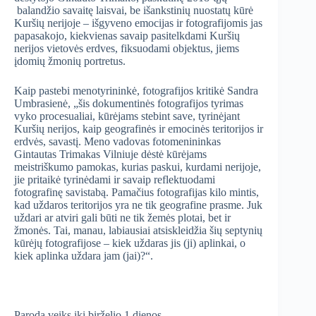
balandžio savaitę laisvai, be išankstinių nuostatų kūrė
Kuršių nerijoje – išgyveno emocijas ir fotografijomis jas
papasakojo, kiekvienas savaip pasitelkdami Kuršių
nerijos vietovės erdves, fiksuodami objektus, jiems
įdomių žmonių portretus.
Kaip pastebi menotyrininkė, fotografijos kritikė Sandra
Umbrasienė, „šis dokumentinės fotografijos tyrimas
vyko procesualiai, kūrėjams stebint save, tyrinėjant
Kuršių nerijos, kaip geografinės ir emocinės teritorijos ir
erdvės, savastį. Meno vadovas fotomenininkas
Gintautas Trimakas Vilniuje dėstė kūrėjams
meistriškumo pamokas, kurias paskui, kurdami nerijoje,
jie pritaikė tyrinėdami ir savaip reflektuodami
fotografinę savistabą. Pamačius fotografijas kilo mintis,
kad uždaros teritorijos yra ne tik geografine prasme. Juk
uždari ar atviri gali būti ne tik žemės plotai, bet ir
žmonės. Tai, manau, labiausiai atsiskleidžia šių septynių
kūrėjų fotografijose – kiek uždaras jis (ji) aplinkai, o
kiek aplinka uždara jam (jai)?“.
Paroda veiks iki birželio 1 dienos.