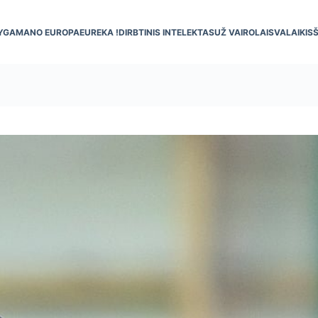
YGA
MANO EUROPA
EUREKA !
DIRBTINIS INTELEKTAS
UŽ VAIRO
LAISVALAIKIS