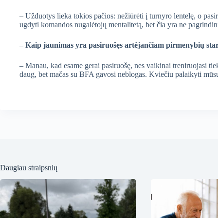
– Užduotys lieka tokios pačios: nežiūrėti į turnyro lentelę, o pasirū
ugdyti komandos nugalėtojų mentalitetą, bet čia yra ne pagrindini
– Kaip jaunimas yra pasiruošęs artėjančiam pirmenybių star
– Manau, kad esame gerai pasiruošę, nes vaikinai treniruojasi ti
daug, bet mačas su BFA gavosi neblogas. Kviečiu palaikyti mūsų 
Daugiau straipsnių