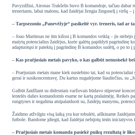
Pavyzdžiui, Aironas Trakšelis buvo B komandoje, tačiau dabar r
treneriams, labai malonu, kad žaidėjai žengia žingsnelį į viršų –
– Tarpsezoniu „Panevėžyje“ pasikeitė vyr. treneris, tad ar t
– Joao Martinsas ne itin kišosi į B komandos veiklą – jis stebėjo
matytų potencialius žaidėjus, kurie galėtų papildyti pagrindinę 
adaptuotųsi ir patektų į pagrindinę B komandos sudėtį, o po to į 
– Kas praėjusiais metais pavyko, o kas galbūt nenusisekė be
– Praėjusiais metais mane kiek nustebino tai, kad su potencialia
gerai ir susikoncentravę. Du kartus nugalėjome šiauliečius, su „
Galbūt žaidžiant su didesniais varžovais būdavo stipresnė koncent
lentelės dalies komandomis esame ne kartą pralaimėję. Reikės pa
rungtynes ir negalima atsipalaiduoti su, žaidėjų manymu, potenci
Žaidimo atžvilgiu visą laiką yra kur tobulėti, aiškiname žaidėja
futbole. Bandome įdiegti, kad žaidėjai nebijotų imtis iniciatyvos 
– Praėjusiais metais komanda pasiekė puikų rezultatą ir liko 