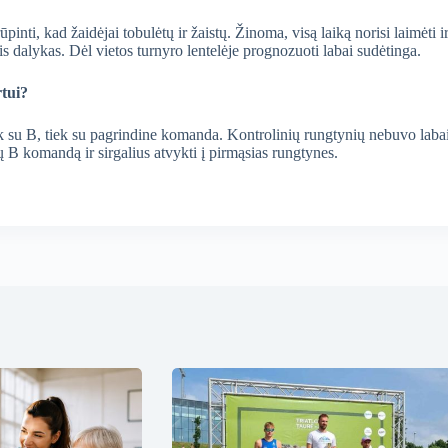
pinti, kad žaidėjai tobulėtų ir žaistų. Žinoma, visą laiką norisi laimėti i
s dalykas. Dėl vietos turnyro lentelėje prognozuoti labai sudėtinga.
tui?
ek su B, tiek su pagrindine komanda. Kontrolinių rungtynių nebuvo laba
B komandą ir sirgalius atvykti į pirmąsias rungtynes.