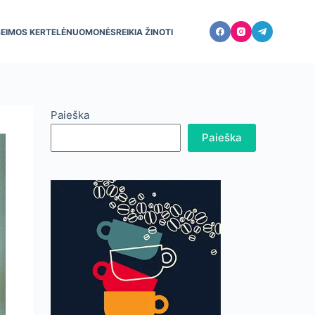
ŠEIMOS KERTELĖ
NUOMONĖS
REIKIA ŽINOTI
Paieška
Paieška