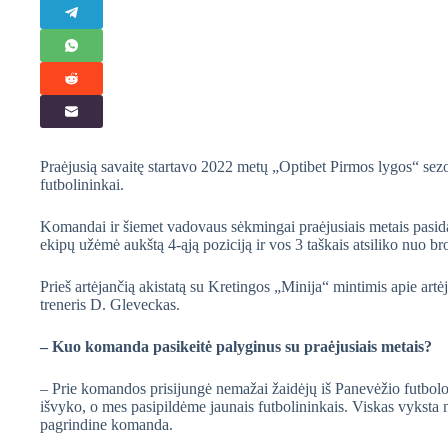
Praėjusią savaitę startavo 2022 metų „Optibet Pirmos lygos“ sezo
futbolininkai.
Komandai ir šiemet vadovaus sėkmingai praėjusiais metais pasid
ekipų užėmė aukštą 4-ąją poziciją ir vos 3 taškais atsiliko nuo 
Prieš artėjančią akistatą su Kretingos „Minija“ mintimis apie art
treneris D. Gleveckas.
– Kuo komanda pasikeitė palyginus su praėjusiais metais?
– Prie komandos prisijungė nemažai žaidėjų iš Panevėžio futbol
išvyko, o mes pasipildėme jaunais futbolininkais. Viskas vyksta natū
pagrindine komanda.