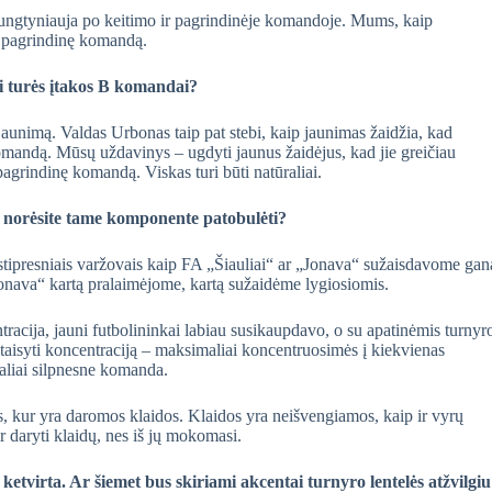
ungtyniauja po keitimo ir pagrindinėje komandoje. Mums, kaip
 į pagrindinę komandą.
ai turės įtakos B komandai?
 jaunimą. Valdas Urbonas taip pat stebi, kaip jaunimas žaidžia, kad
komandą. Mūsų uždavinys – ugdyti jaunus žaidėjus, kad jie greičiau
pagrindinę komandą. Viskas turi būti natūraliai.
i norėsite tame komponente patobulėti?
i stipresniais varžovais kaip FA „Šiauliai“ ar „Jonava“ sužaisdavome gan
Jonava“ kartą pralaimėjome, kartą sužaidėme lygiosiomis.
racija, jauni futbolininkai labiau susikaupdavo, o su apatinėmis turnyr
taisyti koncentraciją – maksimaliai koncentruosimės į kiekvienas
aliai silpnesne komanda.
ms, kur yra daromos klaidos. Klaidos yra neišvengiamos, kaip ir vyrų
ir daryti klaidų, nes iš jų mokomasi.
ketvirta. Ar šiemet bus skiriami akcentai turnyro lentelės atžvilgi