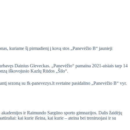
nas, kuriame šį pirmadienį į kovą stos „Panevėžio B“ jaunieji
arbavęs Dainius Gleveckas. „Panevėžio“ pamaina 2021-aisiais tarp 14
bronzą iškovojusio Kazlų Rūdos „Šilo“.
ėjantį sezoną su fk-panevezys.lt svetaine pasidalino „Panevėžio B“ vyr.
o akademijos ir Raimundo Sargūno sporto gimnazijos. Dalis žaidėjų
raliai: kai kurie išeina, kai kurie – ateina bei treniruojasi ir su