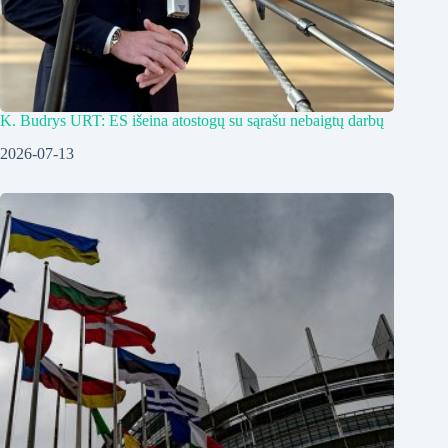
K. Budrys URT: ES išeina atostogų su sąrašu nebaigtų darbų
2026-07-13