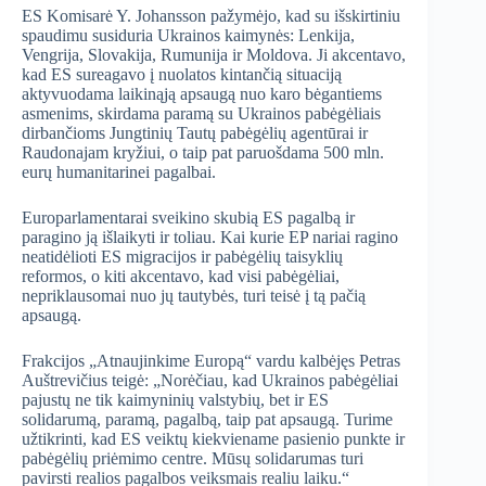
ES Komisarė Y. Johansson pažymėjo, kad su išskirtiniu
spaudimu susiduria Ukrainos kaimynės: Lenkija,
Vengrija, Slovakija, Rumunija ir Moldova. Ji akcentavo,
kad ES sureagavo į nuolatos kintančią situaciją
aktyvuodama laikinąją apsaugą nuo karo bėgantiems
asmenims, skirdama paramą su Ukrainos pabėgėliais
dirbančioms Jungtinių Tautų pabėgėlių agentūrai ir
Raudonajam kryžiui, o taip pat paruošdama 500 mln.
eurų humanitarinei pagalbai.
Europarlamentarai sveikino skubią ES pagalbą ir
paragino ją išlaikyti ir toliau. Kai kurie EP nariai ragino
neatidėlioti ES migracijos ir pabėgėlių taisyklių
reformos, o kiti akcentavo, kad visi pabėgėliai,
nepriklausomai nuo jų tautybės, turi teisė į tą pačią
apsaugą.
Frakcijos „Atnaujinkime Europą“ vardu kalbėjęs Petras
Auštrevičius teigė: „Norėčiau, kad Ukrainos pabėgėliai
pajustų ne tik kaimyninių valstybių, bet ir ES
solidarumą, paramą, pagalbą, taip pat apsaugą. Turime
užtikrinti, kad ES veiktų kiekviename pasienio punkte ir
pabėgėlių priėmimo centre. Mūsų solidarumas turi
pavirsti realios pagalbos veiksmais realiu laiku.“