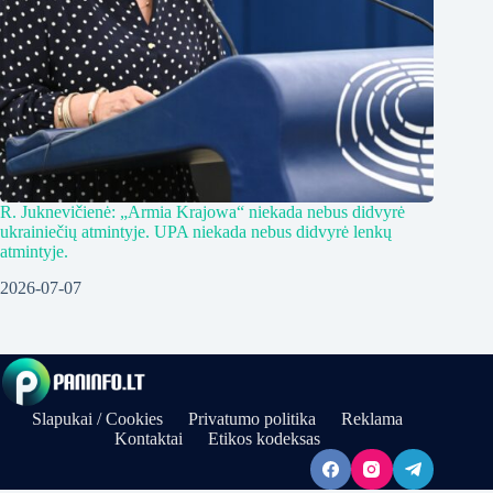
R. Juknevičienė: „Armia Krajowa“ niekada nebus didvyrė
ukrainiečių atmintyje. UPA niekada nebus didvyrė lenkų
atmintyje.
2026-07-07
Slapukai / Cookies
Privatumo politika
Reklama
Kontaktai
Etikos kodeksas