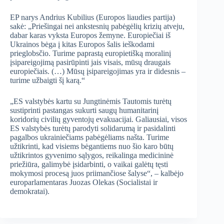
EP narys Andrius Kubilius (Europos liaudies partija)
sakė: „Priešingai nei ankstesnių pabėgėlių krizių atveju,
dabar karas vyksta Europos žemyne. Europiečiai iš
Ukrainos bėga į kitas Europos šalis ieškodami
prieglobsčio. Turime paprastą europietišką moralinį
įsipareigojimą pasirūpinti jais visais, mūsų draugais
europiečiais. (…) Mūsų įsipareigojimas yra ir didesnis –
turime užbaigti šį karą.“
„ES valstybės kartu su Jungtinėmis Tautomis turėtų
sustiprinti pastangas sukurti saugų humanitarinį
koridorių civilių gyventojų evakuacijai. Galiausiai, visos
ES valstybės turėtų parodyti solidarumą ir pasidalinti
pagalbos ukrainiečiams pabėgėliams našta. Turime
užtikrinti, kad visiems bėgantiems nuo šio karo būtų
užtikrintos gyvenimo sąlygos, reikalinga medicininė
priežiūra, galimybė įsidarbinti, o vaikai galėtų tęsti
mokymosi procesą juos priimančiose šalyse“, – kalbėjo
europarlamentaras Juozas Olekas (Socialistai ir
demokratai).