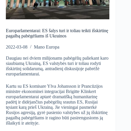
Europarlamentarai: ES šalys turi ir toliau teikti išskirtinę
pagalbą pabėgėliams iš Ukrainos
2022-03-08
Mano Europa
Daugiau nei dviem milijonams pabėgėlių paliekant karo
siaubiamą Ukrainą, ES valstybės turi ir toliau rodyti
išskirtinį solidarumą, antradienį diskusijoje pabrėžė
europarlamentarai.
Kartu su ES komisare Ylva Johansson ir Prancūzijos
ministre ekonominei integracijai Brigitte Klinkert
europarlamentarai aptarė dramatišką humanitarinę
padėtį ir didėjančius pabėgėlių srautus ES, Rusijai
tęsiant karą prieš Ukrainą. Jie vieningai pasmerkė
Rusijos agresiją, gyrė pasienio valstybes už jų išskirtinę
pagalbą pabėgėliams ir ragino būti pasirengusioms ją
išlaikyti ir ateityje.