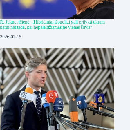
R. Juknevičienė: „Hibridiniai išpuoliai gali prilygti tikram
karui net tada, kai nepaleidžiamas nė vienas šūvis“
2026-07-15