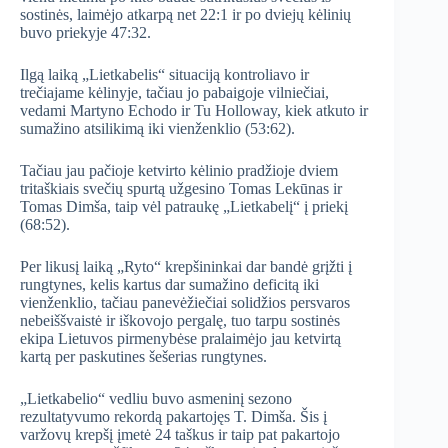
sostinės, laimėjo atkarpą net 22:1 ir po dviejų kėlinių
buvo priekyje 47:32.
Ilgą laiką „Lietkabelis“ situaciją kontroliavo ir
trečiajame kėlinyje, tačiau jo pabaigoje vilniečiai,
vedami Martyno Echodo ir Tu Holloway, kiek atkuto ir
sumažino atsilikimą iki vienženklio (53:62).
Tačiau jau pačioje ketvirto kėlinio pradžioje dviem
tritaškiais svečių spurtą užgesino Tomas Lekūnas ir
Tomas Dimša, taip vėl patraukę „Lietkabelį“ į priekį
(68:52).
Per likusį laiką „Ryto“ krepšininkai dar bandė grįžti į
rungtynes, kelis kartus dar sumažino deficitą iki
vienženklio, tačiau panevėžiečiai solidžios persvaros
nebeiššvaistė ir iškovojo pergalę, tuo tarpu sostinės
ekipa Lietuvos pirmenybėse pralaimėjo jau ketvirtą
kartą per paskutines šešerias rungtynes.
„Lietkabelio“ vedliu buvo asmeninį sezono
rezultatyvumo rekordą pakartojęs T. Dimša. Šis į
varžovų krepšį įmetė 24 taškus ir taip pat pakartojo