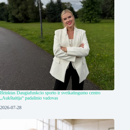
Išrinktas Daugiafunkcio sporto ir sveikatingumo centro
„Aukštaitija“ padalinio vadovas
2026-07-28