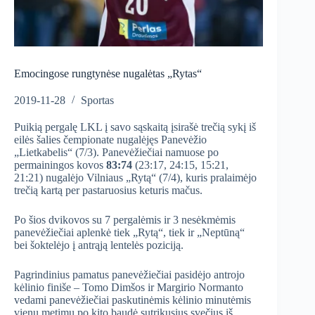
Emocingose rungtynėse nugalėtas „Rytas“
2019-11-28
Sportas
Puikią pergalę LKL į savo sąskaitą įsirašė trečią sykį iš
eilės šalies čempionate nugalėjęs Panevėžio
„Lietkabelis“ (7/3). Panevėžiečiai namuose po
permainingos kovos
83:74
(23:17, 24:15, 15:21,
21:21) nugalėjo Vilniaus „Rytą“ (7/4), kuris pralaimėjo
trečią kartą per pastaruosius keturis mačus.
Po šios dvikovos su 7 pergalėmis ir 3 nesėkmėmis
panevėžiečiai aplenkė tiek „Rytą“, tiek ir „Neptūną“
bei šoktelėjo į antrąją lentelės poziciją.
Pagrindinius pamatus panevėžiečiai pasidėjo antrojo
kėlinio finiše – Tomo Dimšos ir Margirio Normanto
vedami panevėžiečiai paskutinėmis kėlinio minutėmis
vienu metimu po kito baudė sutrikusius svečius iš