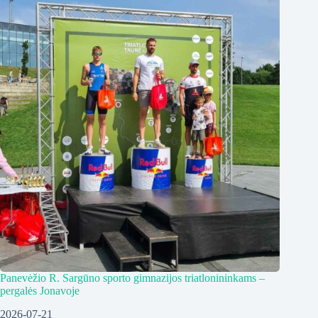
Panevėžio R. Sargūno sporto gimnazijos triatlonininkams –
pergalės Jonavoje
2026-07-21