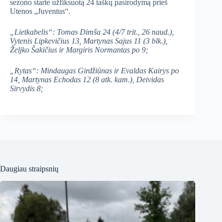
sezono starte užfiksuotą 24 taškų pasirodymą prieš
Utenos „Juventus“.
„Lietkabelis“: Tomas Dimša 24 (4/7 trit., 26 naud.),
Vytenis Lipkevičius 13, Martynas Sajus 11 (3 blk.),
Željko Šakičius ir Margiris Normantas po 9;
„Rytas“: Mindaugas Girdžiūnas ir Evaldas Kairys po
14, Martynas Echodas 12 (8 atk. kam.), Deividas
Sirvydis 8;
Daugiau straipsnių