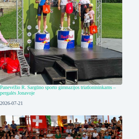
Panevėžio R. Sargūno sporto gimnazijos triatlonininkams –
pergalės Jonavoje
2026-07-21