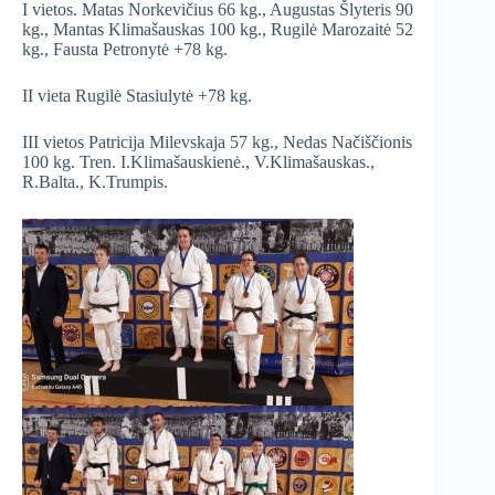
I vietos. Matas Norkevičius 66 kg., Augustas Šlyteris 90
kg., Mantas Klimašauskas 100 kg., Rugilė Marozaitė 52
kg., Fausta Petronytė +78 kg.
II vieta Rugilė Stasiulytė +78 kg.
III vietos Patricija Milevskaja 57 kg., Nedas Načiščionis
100 kg. Tren. I.Klimašauskienė., V.Klimašauskas.,
R.Balta., K.Trumpis.