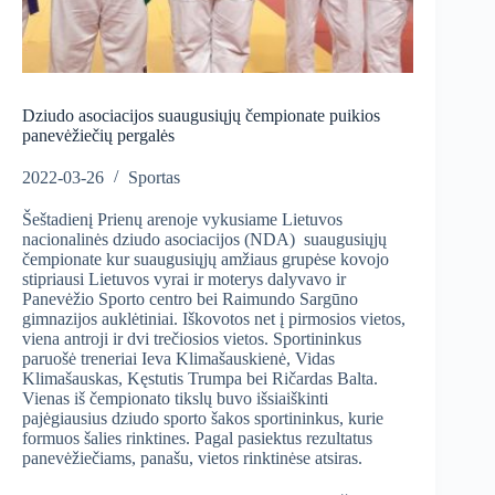
Dziudo asociacijos suaugusiųjų čempionate puikios
panevėžiečių pergalės
2022-03-26
Sportas
Šeštadienį Prienų arenoje vykusiame Lietuvos
nacionalinės dziudo asociacijos (NDA) suaugusiųjų
čempionate kur suaugusiųjų amžiaus grupėse kovojo
stipriausi Lietuvos vyrai ir moterys dalyvavo ir
Panevėžio Sporto centro bei Raimundo Sargūno
gimnazijos auklėtiniai. Iškovotos net į pirmosios vietos,
viena antroji ir dvi trečiosios vietos. Sportininkus
paruošė treneriai Ieva Klimašauskienė, Vidas
Klimašauskas, Kęstutis Trumpa bei Ričardas Balta.
Vienas iš čempionato tikslų buvo išsiaiškinti
pajėgiausius dziudo sporto šakos sportininkus, kurie
formuos šalies rinktines. Pagal pasiektus rezultatus
panevėžiečiams, panašu, vietos rinktinėse atsiras.