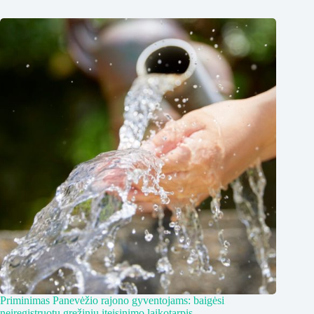
Priminimas Panevėžio rajono gyventojams: baigėsi
neįregistruotų gręžinių įteisinimo laikotarpis