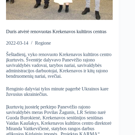
Duris atvėrė renovuotas Krekenavos kultūros centras
2022-03-14
Regione
Šeštadienį, vyko renovuoto Krekenavos kultūros centro
įkurtuvės. Šventėje dalyvavo Panevėžio rajono
savivaldybės vadovai, tarybos nariai, savivaldybės
administracijos darbuotojai, Krekenavos ir kitų rajono
bendruomenių nariai, svečiai.
Renginio dalyviai tylos minute pagerbė Ukrainos kare
žuvusius ukrainiečius.
Įkurtuvių juostelę perkirpo Panevėžio rajono
savivaldybės meras Povilas Žagunis, LR Seimo narė
Guoda Burokienė, Krekenavos seniūnijos seniūnas
Vaidas Kaušakys, Krekenavos kultūros centro direktorė
Miranda Vaitkevičienė, statybos rangos darbus
atlikusios Kėdainių įmonės „Projektas KARMA“