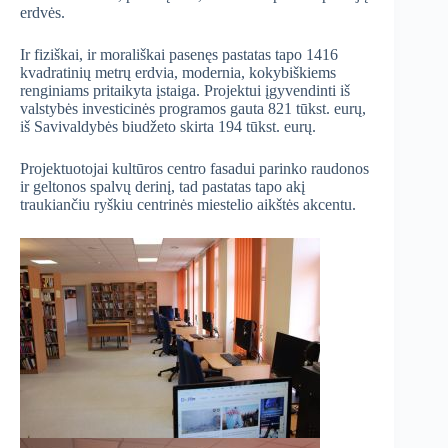
erdvės.
Ir fiziškai, ir morališkai pasenęs pastatas tapo 1416
kvadratinių metrų erdvia, modernia, kokybiškiems
renginiams pritaikyta įstaiga. Projektui įgyvendinti iš
valstybės investicinės programos gauta 821 tūkst. eurų,
iš Savivaldybės biudžeto skirta 194 tūkst. eurų.
Projektuotojai kultūros centro fasadui parinko raudonos
ir geltonos spalvų derinį, tad pastatas tapo akį
traukiančiu ryškiu centrinės miestelio aikštės akcentu.