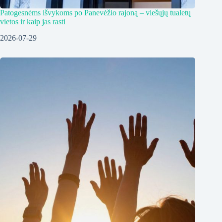
Patogesnėms išvykoms po Panevėžio rajoną – viešųjų tualetų
vietos ir kaip jas rasti
2026-07-29