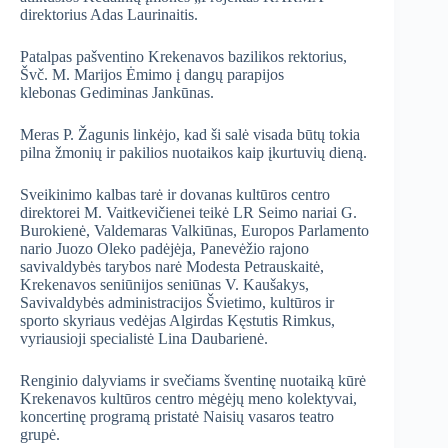
direktorius Adas Laurinaitis.
Patalpas pašventino Krekenavos bazilikos rektorius,
Švč. M. Marijos Ėmimo į dangų parapijos
klebonas Gediminas Jankūnas.
Meras P. Žagunis linkėjo, kad ši salė visada būtų tokia
pilna žmonių ir pakilios nuotaikos kaip įkurtuvių dieną.
Sveikinimo kalbas tarė ir dovanas kultūros centro
direktorei M. Vaitkevičienei teikė LR Seimo nariai G.
Burokienė, Valdemaras Valkiūnas, Europos Parlamento
nario Juozo Oleko padėjėja, Panevėžio rajono
savivaldybės tarybos narė Modesta Petrauskaitė,
Krekenavos seniūnijos seniūnas V. Kaušakys,
Savivaldybės administracijos Švietimo, kultūros ir
sporto skyriaus vedėjas Algirdas Kęstutis Rimkus,
vyriausioji specialistė Lina Daubarienė.
Renginio dalyviams ir svečiams šventinę nuotaiką kūrė
Krekenavos kultūros centro mėgėjų meno kolektyvai,
koncertinę programą pristatė Naisių vasaros teatro
grupė.