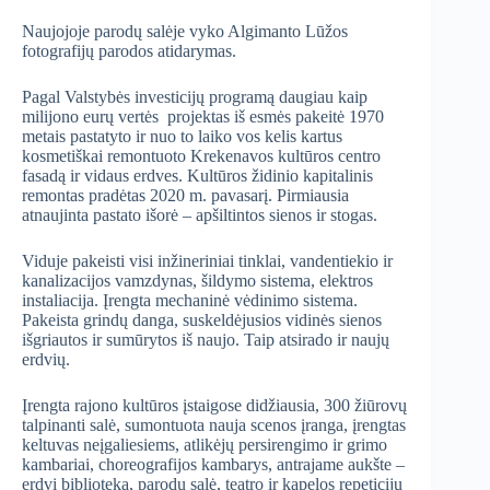
Naujojoje parodų salėje vyko Algimanto Lūžos
fotografijų parodos atidarymas.
Pagal Valstybės investicijų programą daugiau kaip
milijono eurų vertės projektas iš esmės pakeitė 1970
metais pastatyto ir nuo to laiko vos kelis kartus
kosmetiškai remontuoto Krekenavos kultūros centro
fasadą ir vidaus erdves. Kultūros židinio kapitalinis
remontas pradėtas 2020 m. pavasarį. Pirmiausia
atnaujinta pastato išorė – apšiltintos sienos ir stogas.
Viduje pakeisti visi inžineriniai tinklai, vandentiekio ir
kanalizacijos vamzdynas, šildymo sistema, elektros
instaliacija. Įrengta mechaninė vėdinimo sistema.
Pakeista grindų danga, suskeldėjusios vidinės sienos
išgriautos ir sumūrytos iš naujo. Taip atsirado ir naujų
erdvių.
Įrengta rajono kultūros įstaigose didžiausia, 300 žiūrovų
talpinanti salė, sumontuota nauja scenos įranga, įrengtas
keltuvas neįgaliesiems, atlikėjų persirengimo ir grimo
kambariai, choreografijos kambarys, antrajame aukšte –
erdvi biblioteka, parodų salė, teatro ir kapelos repeticijų