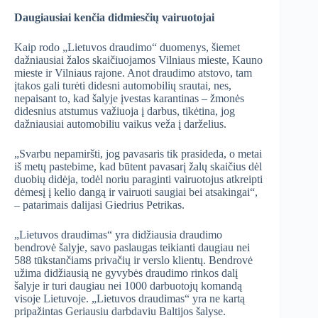
Daugiausiai kenčia didmiesčių vairuotojai
Kaip rodo „Lietuvos draudimo“ duomenys, šiemet
dažniausiai žalos skaičiuojamos Vilniaus mieste, Kauno
mieste ir Vilniaus rajone. Anot draudimo atstovo, tam
įtakos gali turėti didesni automobilių srautai, nes,
nepaisant to, kad šalyje įvestas karantinas – žmonės
didesnius atstumus važiuoja į darbus, tikėtina, jog
dažniausiai automobiliu vaikus veža į darželius.
„Svarbu nepamiršti, jog pavasaris tik prasideda, o metai
iš metų pastebime, kad būtent pavasarį žalų skaičius dėl
duobių didėja, todėl noriu paraginti vairuotojus atkreipti
dėmesį į kelio dangą ir vairuoti saugiai bei atsakingai“,
– patarimais dalijasi Giedrius Petrikas.
„Lietuvos draudimas“ yra didžiausia draudimo
bendrovė šalyje, savo paslaugas teikianti daugiau nei
588 tūkstančiams privačių ir verslo klientų. Bendrovė
užima didžiausią ne gyvybės draudimo rinkos dalį
šalyje ir turi daugiau nei 1000 darbuotojų komandą
visoje Lietuvoje. „Lietuvos draudimas“ yra ne kartą
pripažintas Geriausiu darbdaviu Baltijos šalyse.