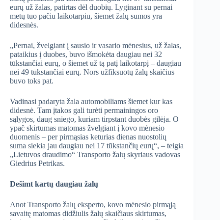
eurų už žalas, patirtas dėl duobių. Lyginant su pernai
metų tuo pačiu laikotarpiu, šiemet žalų sumos yra
didesnės.
„Pernai, žvelgiant į sausio ir vasario mėnesius, už žalas,
pataikius į duobes, buvo išmokėta daugiau nei 32
tūkstančiai eurų, o šiemet už tą patį laikotarpį – daugiau
nei 49 tūkstančiai eurų. Nors užfiksuotų žalų skaičius
buvo toks pat.
Vadinasi padaryta žala automobiliams šiemet kur kas
didesnė. Tam įtakos gali turėti permainingos oro
sąlygos, daug sniego, kuriam tirpstant duobės gilėja. O
ypač skirtumas matomas žvelgiant į kovo mėnesio
duomenis – per pirmąsias keturias dienas nuostolių
suma siekia jau daugiau nei 17 tūkstančių eurų“, – teigia
„Lietuvos draudimo“ Transporto žalų skyriaus vadovas
Giedrius Petrikas.
Dešimt kartų daugiau žalų
Anot Transporto žalų eksperto, kovo mėnesio pirmąją
savaitę matomas didžiulis žalų skaičiaus skirtumas,