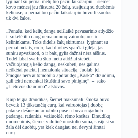
lyginant su pernai metų tuo pačiu laikotarpiu – šiemet
kovo mėnesį jau fiksuota 20 žalų, susijusių su duobėmis
keliuose, o pernai tuo pačiu laikotarpiu buvo fiksuotos
tik dvi žalos.
„Panašu, kad kelių danga neišlaikė pavasarinio atlydžio
ir sukėlė itin daug nemalonumų vairuotojams ir
kelininkams. Toks didelis žalų skirtumas, lyginant su
pernai metais, rodo, kad duobės sparčiai gilėja, jas
sunku apvažiuoti, o ir balų gylis dažnai nėra aiškus.
Todėl labai svarbu šiuo metu atidžiai stebėti
važiuojamąją kelio dangą, neskubėti, nes galima
netikėtai patekti į nemalonią situaciją. Juolab, jei
žmogus nėra automobilio apdraudęs „Kasko“ draudimu,
gali tekti nemenkai ištuštinti savo piniginę“, – sako
„Lietuvos draudimo“ atstovas.
Kaip teigia draudikas, šiemet maksimali išmoka buvo
beveik 13 tūkstančių eurų, kai vairuotojas į duobę
pataikė dešine automobilio puse ir buvo sugadinta
padanga, ratlankis, važiuoklė, rėmo kraštas. Draudikų
duomenimis, šiemet vidutinė nuostolio suma, susijusi su
žala dėl duobių, yra kiek daugiau nei devyni šimtai
eurų.