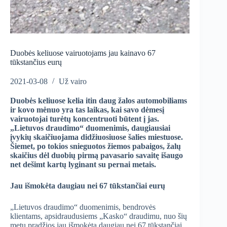
Duobės keliuose vairuotojams jau kainavo 67
tūkstančius eurų
2021-03-08
Už vairo
Duobės keliuose kelia itin daug žalos automobiliams
ir kovo mėnuo yra tas laikas, kai savo dėmesį
vairuotojai turėtų koncentruoti būtent į jas.
„Lietuvos draudimo“ duomenimis, daugiausiai
įvykių skaičiuojama didžiuosiuose šalies miestuose.
Šiemet, po tokios snieguotos žiemos pabaigos, žalų
skaičius dėl duobių pirmą pavasario savaitę išaugo
net dešimt kartų lyginant su pernai metais.
Jau išmokėta daugiau nei
67
tūkstančiai eurų
„Lietuvos draudimo“ duomenimis, bendrovės
klientams, apsidraudusiems „Kasko“ draudimu, nuo šių
metų pradžios jau išmokėta daugiau nei 67 tūkstančiai