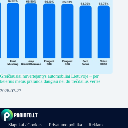
Greičiausiai nuvertėjantys automobiliai Lietuvoje – per
kelerius metus praranda daugiau nei du trečdalius vertės
2026-07-27
Slapukai / Cookies
Privatumo politika
Reklama