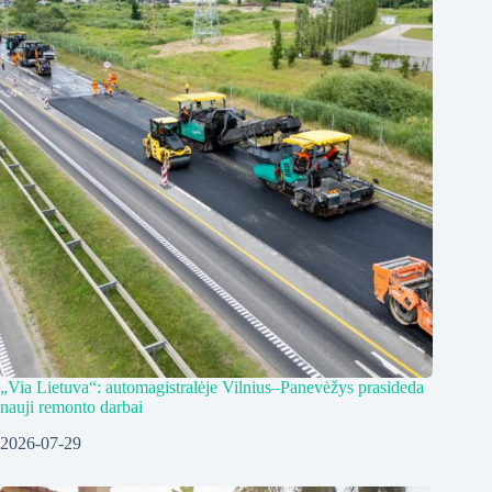
„Via Lietuva“: automagistralėje Vilnius–Panevėžys prasideda
nauji remonto darbai
2026-07-29