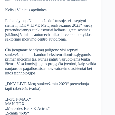
Kelis į Vilniaus apylinkes
Po bandymų „Nemuno žiedo“ trasoje, visi septyni
šiemet į „DKV LIVE Metų sunkvežimio 2023“ vardą
pretenduojantys sunkiasvoriai keliaus į greta sostinės
įsikūrusį Vilniaus automechanikos ir verslo mokyklos
sektorinio mokymo centro autodromą.
Čia įrengtame bandymų poligone visi septyni
sunkvežimiai bus bandomi ekstremaliomis sąlygomis,
primenančiomis tas, kurias patirti vairuotojams tenka
žiemą. Visa komisija gaus progą čia įvertinti, kaip veikia
naujausios pagalbos sistemos, vairavimo asistentai bei
kitos technologijos.
„DKV LIVE Metų sunkvežimiu 2023“ pretenduoja
tapti (abėcėlės tvarka):
„Ford F-MAX“
MAN TGX
„Mercedes-Benz E-Actros“
„Scania 460S“