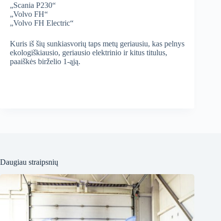
„Scania P230“
„Volvo FH“
„Volvo FH Electric“
Kuris iš šių sunkiasvorių taps metų geriausiu, kas pelnys
ekologiškiausio, geriausio elektrinio ir kitus titulus,
paaiškės birželio 1-ąją.
Daugiau straipsnių