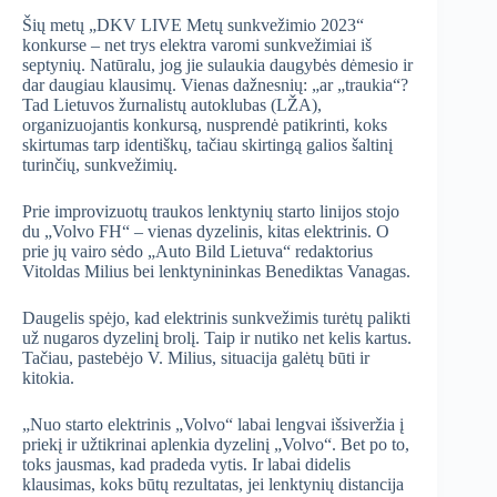
Šių metų „DKV LIVE Metų sunkvežimio 2023“
konkurse – net trys elektra varomi sunkvežimiai iš
septynių. Natūralu, jog jie sulaukia daugybės dėmesio ir
dar daugiau klausimų. Vienas dažnesnių: „ar „traukia“?
Tad Lietuvos žurnalistų autoklubas (LŽA),
organizuojantis konkursą, nusprendė patikrinti, koks
skirtumas tarp identiškų, tačiau skirtingą galios šaltinį
turinčių, sunkvežimių.
Prie improvizuotų traukos lenktynių starto linijos stojo
du „Volvo FH“ – vienas dyzelinis, kitas elektrinis. O
prie jų vairo sėdo „Auto Bild Lietuva“ redaktorius
Vitoldas Milius bei lenktynininkas Benediktas Vanagas.
Daugelis spėjo, kad elektrinis sunkvežimis turėtų palikti
už nugaros dyzelinį brolį. Taip ir nutiko net kelis kartus.
Tačiau, pastebėjo V. Milius, situacija galėtų būti ir
kitokia.
„Nuo starto elektrinis „Volvo“ labai lengvai išsiveržia į
priekį ir užtikrinai aplenkia dyzelinį „Volvo“. Bet po to,
toks jausmas, kad pradeda vytis. Ir labai didelis
klausimas, koks būtų rezultatas, jei lenktynių distancija