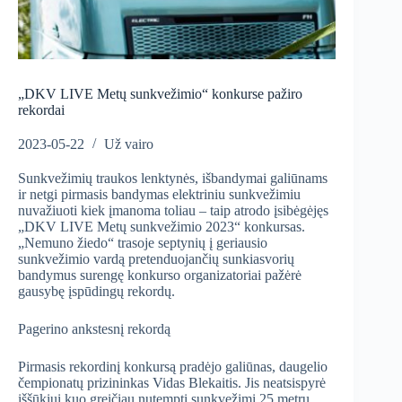
„DKV LIVE Metų sunkvežimio“ konkurse pažiro
rekordai
2023-05-22
Už vairo
Sunkvežimių traukos lenktynės, išbandymai galiūnams
ir netgi pirmasis bandymas elektriniu sunkvežimiu
nuvažiuoti kiek įmanoma toliau – taip atrodo įsibėgėjęs
„DKV LIVE Metų sunkvežimio 2023“ konkursas.
„Nemuno žiedo“ trasoje septynių į geriausio
sunkvežimio vardą pretenduojančių sunkiasvorių
bandymus surengę konkurso organizatoriai pažėrė
gausybę įspūdingų rekordų.
Pagerino ankstesnį rekordą
Pirmasis rekordinį konkursą pradėjo galiūnas, daugelio
čempionatų prizininkas Vidas Blekaitis. Jis neatsispyrė
iššūkiui kuo greičiau nutempti sunkvežimį 25 metrų