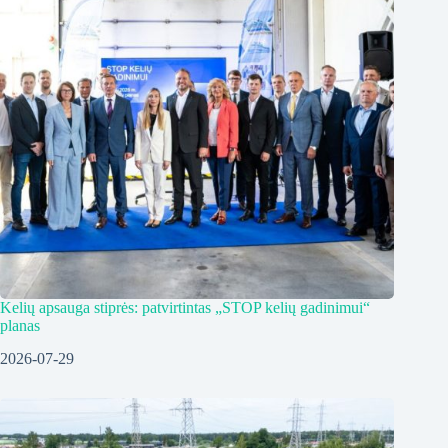
Kelių apsauga stiprės: patvirtintas „STOP kelių gadinimui“
planas
2026-07-29