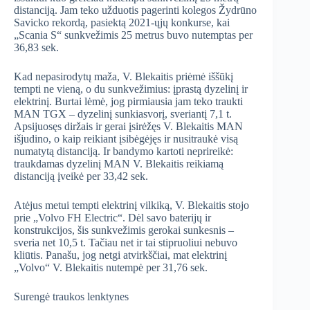
distanciją. Jam teko užduotis pagerinti kolegos Žydrūno
Savicko rekordą, pasiektą 2021-ųjų konkurse, kai
„Scania S“ sunkvežimis 25 metrus buvo nutemptas per
36,83 sek.
Kad nepasirodytų maža, V. Blekaitis priėmė iššūkį
tempti ne vieną, o du sunkvežimius: įprastą dyzelinį ir
elektrinį. Burtai lėmė, jog pirmiausia jam teko traukti
MAN TGX – dyzelinį sunkiasvorį, sveriantį 7,1 t.
Apsijuosęs diržais ir gerai įsirėžęs V. Blekaitis MAN
išjudino, o kaip reikiant įsibėgėjęs ir nusitraukė visą
numatytą distanciją. Ir bandymo kartoti neprireikė:
traukdamas dyzelinį MAN V. Blekaitis reikiamą
distanciją įveikė per 33,42 sek.
Atėjus metui tempti elektrinį vilkiką, V. Blekaitis stojo
prie „Volvo FH Electric“. Dėl savo baterijų ir
konstrukcijos, šis sunkvežimis gerokai sunkesnis –
sveria net 10,5 t. Tačiau net ir tai stipruoliui nebuvo
kliūtis. Panašu, jog netgi atvirkščiai, mat elektrinį
„Volvo“ V. Blekaitis nutempė per 31,76 sek.
Surengė traukos lenktynes