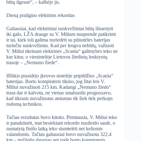
būtų ilgesnė“, – kalbėjo jis.
Dieną prailgino elektrinis rekordas
Galiausiai, kad elektriniai sunkvežimiai būtų išnarstyti
iki galo, LŽA drauge su V. Milium nusprendė patikrinti
ir tai, kiek toli galima nuriedėti su pilnutėles baterijas
turinčiu sunkvežimiu. Kad per lengva nebūtų, važiuoti
V. Miliui tikrinant elektrinės „Scania“ galimybes teko ne
kur kitur, o vienintelėje Lietuvos žiedinių lenktynių
trasoje – „Nemuno žiede“.
Iššūkis prasidėjo įkrovos stotelėje pripildžius „Scania“
baterijas. Borto kompiuteris tikino, jog šitai leis V.
Miliui nuvažiuoti 215 km. Kadangi „Nemuno žiedo“
trasa dar ir kalvota, ne vienas smalsuolis prognozavo,
kad tikrasis nuvažiuotas atstumas tik šiek tiek perkops
rodomą technikos.
Tačiau rezultatas buvo kitoks. Pirmiausia, V. Miliui teko
ir panaktinėti, mat besiekiant rekordo nusileido saulė, o
numatytą finišo laiką teko stumtelėti net keliomis
valandomis. Tačiau galiausiai buvo nuvažiuota 322,4
km – trečdaliu daugiau nei rodė borto kompiuteris.