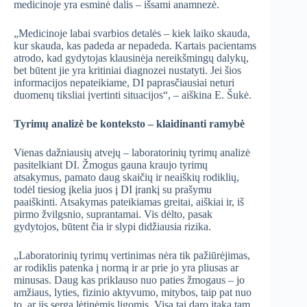
medicinoje yra esminė dalis – išsami anamnezė.
„Medicinoje labai svarbios detalės – kiek laiko skauda,
kur skauda, kas padeda ar nepadeda. Kartais pacientams
atrodo, kad gydytojas klausinėja nereikšmingų dalykų,
bet būtent jie yra kritiniai diagnozei nustatyti. Jei šios
informacijos nepateikiame, DI paprasčiausiai neturi
duomenų tiksliai įvertinti situacijos“, – aiškina E. Šukė.
Tyrimų analizė be konteksto – klaidinanti ramybė
Vienas dažniausių atvejų – laboratorinių tyrimų analizė
pasitelkiant DI. Žmogus gauna kraujo tyrimų
atsakymus, pamato daug skaičių ir neaiškių rodiklių,
todėl tiesiog įkelia juos į DI įrankį su prašymu
paaiškinti. Atsakymas pateikiamas greitai, aiškiai ir, iš
pirmo žvilgsnio, suprantamai. Vis dėlto, pasak
gydytojos, būtent čia ir slypi didžiausia rizika.
„Laboratorinių tyrimų vertinimas nėra tik pažiūrėjimas,
ar rodiklis patenka į normą ir ar prie jo yra pliusas ar
minusas. Daug kas priklauso nuo paties žmogaus – jo
amžiaus, lyties, fizinio aktyvumo, mitybos, taip pat nuo
to, ar jis serga lėtinėmis ligomis. Visa tai daro įtaką tam,