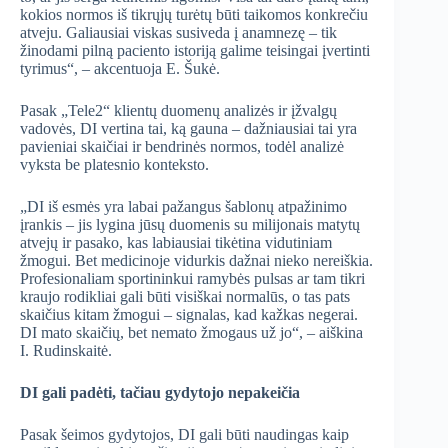
kokios normos iš tikrųjų turėtų būti taikomos konkrečiu
atveju. Galiausiai viskas susiveda į anamnezę – tik
žinodami pilną paciento istoriją galime teisingai įvertinti
tyrimus“, – akcentuoja E. Šukė.
Pasak „Tele2“ klientų duomenų analizės ir įžvalgų
vadovės, DI vertina tai, ką gauna – dažniausiai tai yra
pavieniai skaičiai ir bendrinės normos, todėl analizė
vyksta be platesnio konteksto.
„DI iš esmės yra labai pažangus šablonų atpažinimo
įrankis – jis lygina jūsų duomenis su milijonais matytų
atvejų ir pasako, kas labiausiai tikėtina vidutiniam
žmogui. Bet medicinoje vidurkis dažnai nieko nereiškia.
Profesionaliam sportininkui ramybės pulsas ar tam tikri
kraujo rodikliai gali būti visiškai normalūs, o tas pats
skaičius kitam žmogui – signalas, kad kažkas negerai.
DI mato skaičių, bet nemato žmogaus už jo“, – aiškina
I. Rudinskaitė.
DI gali padėti, tačiau gydytojo nepakeičia
Pasak šeimos gydytojos, DI gali būti naudingas kaip