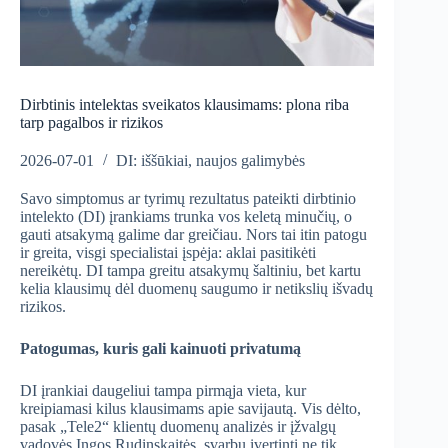
Dirbtinis intelektas sveikatos klausimams: plona riba
tarp pagalbos ir rizikos
2026-07-01
DI: iššūkiai, naujos galimybės
Savo simptomus ar tyrimų rezultatus pateikti dirbtinio
intelekto (DI) įrankiams trunka vos keletą minučių, o
gauti atsakymą galime dar greičiau. Nors tai itin patogu
ir greita, visgi specialistai įspėja: aklai pasitikėti
nereikėtų. DI tampa greitu atsakymų šaltiniu, bet kartu
kelia klausimų dėl duomenų saugumo ir netikslių išvadų
rizikos.
Patogumas, kuris gali kainuoti privatumą
DI įrankiai daugeliui tampa pirmąja vieta, kur
kreipiamasi kilus klausimams apie savijautą. Vis dėlto,
pasak „Tele2“ klientų duomenų analizės ir įžvalgų
vadovės Ingos Rudinskaitės, svarbu įvertinti ne tik