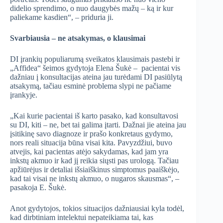
didelio sprendimo, o nuo daugybės mažų – ką ir kur
paliekame kasdien“, – priduria ji.
Svarbiausia – ne atsakymas, o klausimai
DI įrankių populiarumą sveikatos klausimais pastebi ir
„Affidea“ šeimos gydytoja Elena Šukė – pacientai vis
dažniau į konsultacijas ateina jau turėdami DI pasiūlytą
atsakymą, tačiau esminė problema slypi ne pačiame
įrankyje.
„Kai kurie pacientai iš karto pasako, kad konsultavosi
su DI, kiti – ne, bet tai galima įtarti. Dažnai jie ateina jau
įsitikinę savo diagnoze ir prašo konkretaus gydymo,
nors reali situacija būna visai kita. Pavyzdžiui, buvo
atvejis, kai pacientas atėjo sakydamas, kad jam yra
inkstų akmuo ir kad jį reikia siųsti pas urologą. Tačiau
apžiūrėjus ir detaliai išsiaiškinus simptomus paaiškėjo,
kad tai visai ne inkstų akmuo, o nugaros skausmas“, –
pasakoja E. Šukė.
Anot gydytojos, tokios situacijos dažniausiai kyla todėl,
kad dirbtiniam intelektui nepateikiama tai, kas