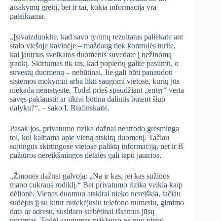
atsakymų greitį, bet ir tai, kokia informacija yra
pateikiama.
„Įsivaizduokite, kad savo tyrimų rezultatus paliekate ant
stalo viešoje kavinėje – maždaug tiek kontrolės turite,
kai jautrius sveikatos duomenis suvedate į nežinomą
įrankį. Skirtumas tik tas, kad popierių galite pasiimti, o
suvestų duomenų – nebūtinai. Jie gali būti panaudoti
sistemos mokymui arba likti saugomi vietose, kurių jūs
niekada nematysite. Todėl prieš spaudžiant „enter“ verta
savęs paklausti: ar tikrai būtina dalintis būtent šiuo
dalyku?“, – sako I. Rudinskaitė.
Pasak jos, privatumo rizika dažnai neatrodo grėsminga
tol, kol kalbama apie vieną atskirą duomenį. Tačiau
sujungus skirtingose vietose paliktą informaciją, net ir iš
pažiūros nereikšmingos detalės gali tapti jautrios.
„Žmonės dažnai galvoja: „Na ir kas, jei kas sužinos
mano cukraus rodiklį.“ Bet privatumo rizika veikia kaip
dėlionė. Vienas duomuo atskirai nieko nereiškia, tačiau
sudėjus jį su kitur nutekėjusiu telefono numeriu, gimimo
data ar adresu, susidaro stebėtinai išsamus jūsų
portretas. Todėl saugumas priklauso ne nuo vieno