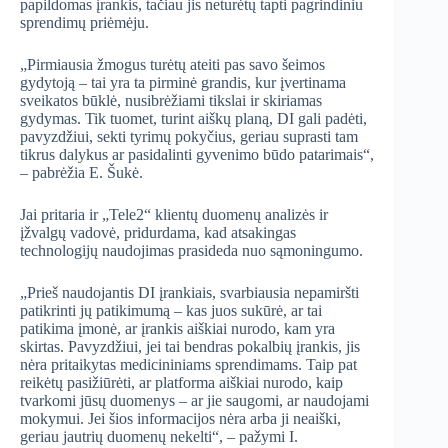
papildomas įrankis, tačiau jis neturėtų tapti pagrindiniu
sprendimų priėmėju.
„Pirmiausia žmogus turėtų ateiti pas savo šeimos
gydytoją – tai yra ta pirminė grandis, kur įvertinama
sveikatos būklė, nusibrėžiami tikslai ir skiriamas
gydymas. Tik tuomet, turint aiškų planą, DI gali padėti,
pavyzdžiui, sekti tyrimų pokyčius, geriau suprasti tam
tikrus dalykus ar pasidalinti gyvenimo būdo patarimais“,
– pabrėžia E. Šukė.
Jai pritaria ir „Tele2“ klientų duomenų analizės ir
įžvalgų vadovė, pridurdama, kad atsakingas
technologijų naudojimas prasideda nuo sąmoningumo.
„Prieš naudojantis DI įrankiais, svarbiausia nepamiršti
patikrinti jų patikimumą – kas juos sukūrė, ar tai
patikima įmonė, ar įrankis aiškiai nurodo, kam yra
skirtas. Pavyzdžiui, jei tai bendras pokalbių įrankis, jis
nėra pritaikytas medicininiams sprendimams. Taip pat
reikėtų pasižiūrėti, ar platforma aiškiai nurodo, kaip
tvarkomi jūsų duomenys – ar jie saugomi, ar naudojami
mokymui. Jei šios informacijos nėra arba ji neaiški,
geriau jautrių duomenų nekelti“, – pažymi I.