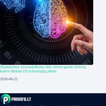
Skaitmeninio savarankiškumo link: atverti gausūs lietuvių
kalbos ištekliai DI technologijų plėtrai
2026-06-22