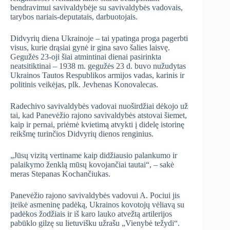
bendravimui savivaldybėje su savivaldybės vadovais,
tarybos nariais-deputatais, darbuotojais.
Didvyrių diena Ukrainoje – tai ypatinga proga pagerbti
visus, kurie drąsiai gynė ir gina savo šalies laisvę.
Gegužės 23-oji šiai atmintinai dienai pasirinkta
neatsitiktinai – 1938 m. gegužės 23 d. buvo nužudytas
Ukrainos Tautos Respublikos armijos vadas, karinis ir
politinis veikėjas, plk. Jevhenas Konovalecas.
Radechivo savivaldybės vadovai nuoširdžiai dėkojo už
tai, kad Panevėžio rajono savivaldybės atstovai šiemet,
kaip ir pernai, priėmė kvietimą atvykti į didelę istorinę
reikšmę turinčios Didvyrių dienos renginius.
„Jūsų vizitą vertiname kaip didžiausio palankumo ir
palaikymo ženklą mūsų kovojančiai tautai“, – sakė
meras Stepanas Kochančiukas.
Panevėžio rajono savivaldybės vadovui A. Pociui jis
įteikė asmeninę padėką, Ukrainos kovotojų vėliavą su
padėkos žodžiais ir iš karo lauko atvežtą artilerijos
pabūklo gilzę su lietuvišku užrašu „Vienybė težydi“.