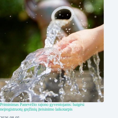
Priminimas Panevėžio rajono gyventojams: baigėsi
neįregistruotų gręžinių įteisinimo laikotarpis
2026-08-05