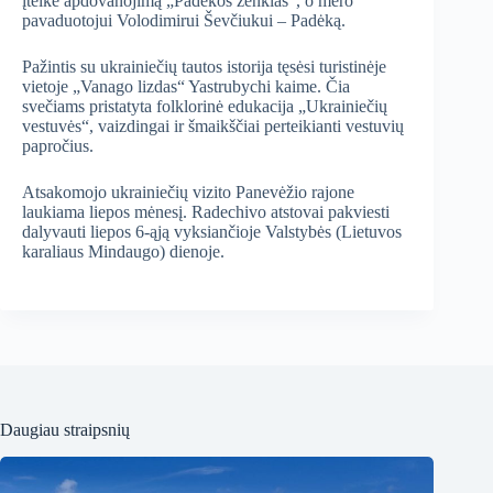
įteikė apdovanojimą „Padėkos ženklas“, o mero
pavaduotojui Volodimirui Ševčiukui – Padėką.
Pažintis su ukrainiečių tautos istorija tęsėsi turistinėje
vietoje „Vanago lizdas“ Yastrubychi kaime. Čia
svečiams pristatyta folklorinė edukacija „Ukrainiečių
vestuvės“, vaizdingai ir šmaikščiai perteikianti vestuvių
papročius.
Atsakomojo ukrainiečių vizito Panevėžio rajone
laukiama liepos mėnesį. Radechivo atstovai pakviesti
dalyvauti liepos 6-ąją vyksiančioje Valstybės (Lietuvos
karaliaus Mindaugo) dienoje.
Daugiau straipsnių