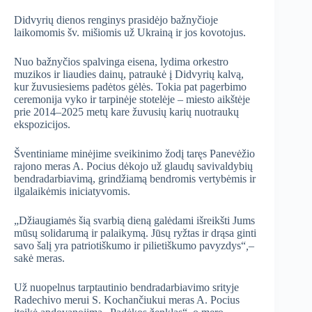
Didvyrių dienos renginys prasidėjo bažnyčioje
laikomomis šv. mišiomis už Ukrainą ir jos kovotojus.
Nuo bažnyčios spalvinga eisena, lydima orkestro
muzikos ir liaudies dainų, patraukė į Didvyrių kalvą,
kur žuvusiesiems padėtos gėlės. Tokia pat pagerbimo
ceremonija vyko ir tarpinėje stotelėje – miesto aikštėje
prie 2014–2025 metų kare žuvusių karių nuotraukų
ekspozicijos.
Šventiniame minėjime sveikinimo žodį taręs Panevėžio
rajono meras A. Pocius dėkojo už glaudų savivaldybių
bendradarbiavimą, grindžiamą bendromis vertybėmis ir
ilgalaikėmis iniciatyvomis.
„Džiaugiamės šią svarbią dieną galėdami išreikšti Jums
mūsų solidarumą ir palaikymą. Jūsų ryžtas ir drąsa ginti
savo šalį yra patriotiškumo ir pilietiškumo pavyzdys“
,–
sakė meras.
Už nuopelnus tarptautinio bendradarbiavimo srityje
Radechivo merui S. Kochančiukui meras A. Pocius