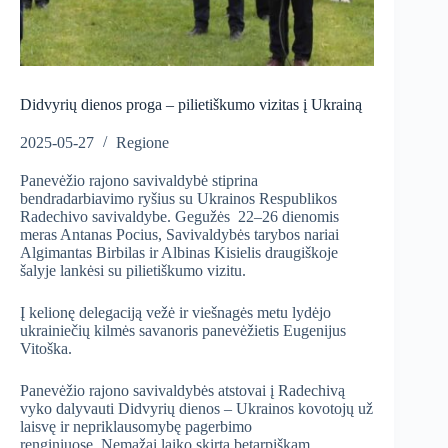
Didvyrių dienos proga – pilietiškumo vizitas į Ukrainą
2025-05-27
Regione
Panevėžio rajono savivaldybė stiprina
bendradarbiavimo ryšius su Ukrainos Respublikos
Radechivo savivaldybe. Gegužės 22–26 dienomis
meras Antanas Pocius, Savivaldybės tarybos nariai
Algimantas Birbilas ir Albinas Kisielis draugiškoje
šalyje lankėsi su pilietiškumo vizitu.
Į kelionę delegaciją vežė ir viešnagės metu lydėjo
ukrainiečių kilmės savanoris panevėžietis Eugenijus
Vitoška.
Panevėžio rajono savivaldybės atstovai į Radechivą
vyko dalyvauti Didvyrių dienos – Ukrainos kovotojų už
laisvę ir nepriklausomybę pagerbimo
renginiuose. Nemažai laiko skirta betarpiškam