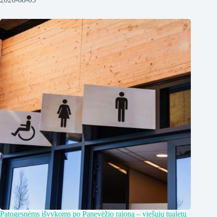
Patogesnėms išvykoms po Panevėžio rajoną – viešųjų tualetų