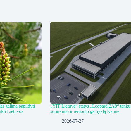
ar galima papildyti
„YIT Lietuva“ statys „Leopard 2A8“ tankų
nkti Lietuvos
surinkimo ir remonto gamyklą Kaune
2026-07-27