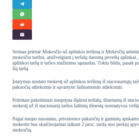
Seimas priėmė Mokesčio už aplinkos teršimą ir Mokesčių adminis
mokesčio tarifus, atsižvelgiant į teršalų daromą poveikį aplinkai,
aplinkos taršą ir taršos mažinimo sąnaudas. Tokiu būdu, pasak pa
šią taršą.
Įstatymas nustato mokestį už aplinkos teršimą iš stacionariųjų tarš
pakuočių atliekomis ir sąvartyne šalinamomis atliekomis.
Priimtais pakeitimais nuspręsta išplėsti teršalų, išmetamų iš stacio
mokestį už iš stacionarių taršos šaltinių išmestą normatyvus viršij
Pagal naujas nuostatas, privalomos pakuočių ir gaminių apskait
mokestis bus skaičiuojamas taikant 2 proc. tarifą nuo prekių apyv
mokesčių.