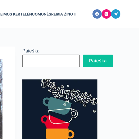
ŠEIMOS KERTELĖ
NUOMONĖS
REIKIA ŽINOTI
Paieška
Paieška