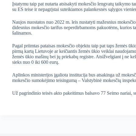
Įstatymu taip pat nutarta atsisakyti mokesčio lengvatų taikymo tam
su ES teise ir nepagrįstai suteikiamos palankesnės sąlygos vienie
Naujos nuostatos nuo 2022 m. leis nustatyti mažesnius mokesčio t
didesnius mokesčio tarifus neperdirbamoms pakuotėms, kurios tapu
šalinamos.
Pagal priimtas pataisas mokesčio objektu taip pat taps žemės ūki
pirmą kartą Lietuvoje ar keičiantis žemės ūkio veiklai naudojamo
žemės ūkio mašinų bei jų priekabų registre. Atsižvelgiant į ne k
sieks nuo 0 iki 600 eurų.
Aplinkos ministerijos įgaliota institucija bus atsakinga už mokes
mokesčio sumokėjimo teisingumą – Valstybinė mokesčių inspekc
Už pagrindinio teisės akto pakeitimus balsavo 77 Seimo nariai, su