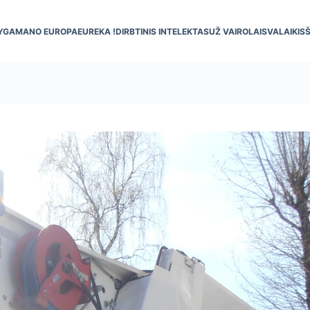
YGA
MANO EUROPA
EUREKA !
DIRBTINIS INTELEKTAS
UŽ VAIRO
LAISVALAIKIS