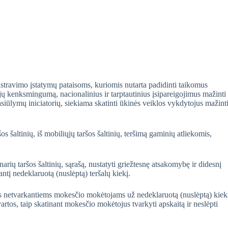
travimo įstatymų pataisoms, kuriomis nutarta padidinti taikomus
 jų kenksmingumą, nacionalinius ir tarptautinius įsipareigojimus mažinti
siūlymų iniciatorių, siekiama skatinti ūkinės veiklos vykdytojus mažint
os šaltinių, iš mobiliųjų taršos šaltinių, teršimą gaminių atliekomis,
narių taršos šaltinių, sąrašą, nustatyti griežtesnę atsakomybę ir didesnį
antį nedeklaruotą (nuslėptą) teršalų kiekį.
os netvarkantiems mokesčio mokėtojams už nedeklaruotą (nuslėptą) kiek
artos, taip skatinant mokesčio mokėtojus tvarkyti apskaitą ir neslėpti