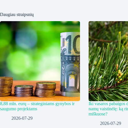
Daugiau straipsnių
8,88 mln. eurų – strateginiams gynybos ir
Iki vasaros pabaigos d
saugumo projektams
namų vaistinėlę: ką ri
miškuose?
2026-07-29
2026-07-29