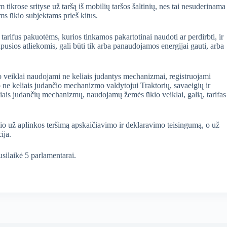
 tikrose srityse už taršą iš mobilių taršos šaltinių, nes tai nesuderinama
ms ūkio subjektams prieš kitus.
arifus pakuotėms, kurios tinkamos pakartotinai naudoti ar perdirbti, ir
sios atliekomis, gali būti tik arba panaudojamos energijai gauti, arba
o veiklai naudojami ne keliais judantys mechanizmai, registruojami
 ne keliais judančio mechanizmo valdytojui Traktorių, savaeigių ir
eliais judančių mechanizmų, naudojamų žemės ūkio veiklai, galią, tarifas
čio už aplinkos teršimą apskaičiavimo ir deklaravimo teisingumą, o už
ija.
silaikė 5 parlamentarai.