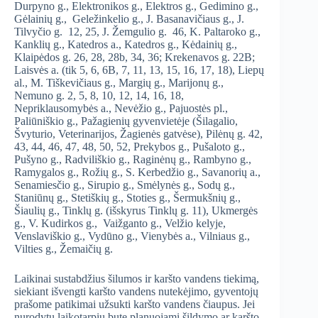
Durpyno g., Elektronikos g., Elektros g., Gedimino g.,
Gėlainių g., Geležinkelio g., J. Basanavičiaus g., J.
Tilvyčio g. 12, 25, J. Žemgulio g. 46, K. Paltaroko g.,
Kanklių g., Katedros a., Katedros g., Kėdainių g.,
Klaipėdos g. 26, 28, 28b, 34, 36; Krekenavos g. 22B;
Laisvės a. (tik 5, 6, 6B, 7, 11, 13, 15, 16, 17, 18), Liepų
al., M. Tiškevičiaus g., Margių g., Marijonų g.,
Nemuno g. 2, 5, 8, 10, 12, 14, 16, 18,
Nepriklausomybės a., Nevėžio g., Pajuostės pl.,
Paliūniškio g., Pažagienių gyvenvietėje (Šilagalio,
Švyturio, Veterinarijos, Žagienės gatvėse), Pilėnų g. 42,
43, 44, 46, 47, 48, 50, 52, Prekybos g., Pušaloto g.,
Pušyno g., Radviliškio g., Raginėnų g., Rambyno g.,
Ramygalos g., Rožių g., S. Kerbedžio g., Savanorių a.,
Senamiesčio g., Sirupio g., Smėlynės g., Sodų g.,
Staniūnų g., Stetiškių g., Stoties g., Šermukšnių g.,
Šiaulių g., Tinklų g. (išskyrus Tinklų g. 11), Ukmergės
g., V. Kudirkos g., Vaižganto g., Velžio kelyje,
Venslaviškio g., Vydūno g., Vienybės a., Vilniaus g.,
Vilties g., Žemaičių g.
Laikinai sustabdžius šilumos ir karšto vandens tiekimą,
siekiant išvengti karšto vandens nutekėjimo, gyventojų
prašome patikimai užsukti karšto vandens čiaupus. Jei
nurodytu laikotarpiu bute planuojami šildymo ar karšto