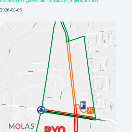
Po Smėlynės gatvės tiltu – meditatyvus performansas
2026-08-06