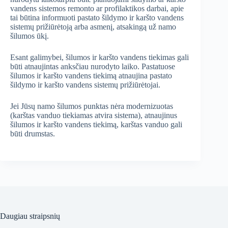
vandens sistemos remonto ar profilaktikos darbai, apie
tai būtina informuoti pastato šildymo ir karšto vandens
sistemų prižiūrėtoją arba asmenį, atsakingą už namo
šilumos ūkį.
Esant galimybei, šilumos ir karšto vandens tiekimas gali
būti atnaujintas anksčiau nurodyto laiko. Pastatuose
šilumos ir karšto vandens tiekimą atnaujina pastato
šildymo ir karšto vandens sistemų prižiūrėtojai.
Jei Jūsų namo šilumos punktas nėra modernizuotas
(karštas vanduo tiekiamas atvira sistema), atnaujinus
šilumos ir karšto vandens tiekimą, karštas vanduo gali
būti drumstas.
Daugiau straipsnių