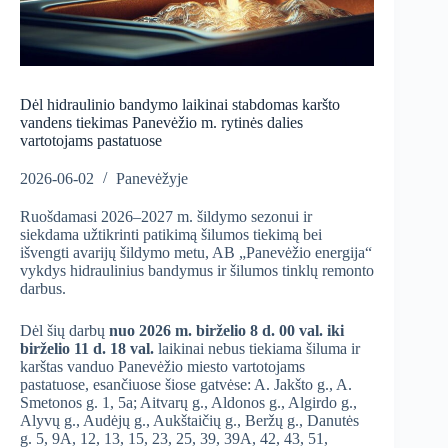
Dėl hidraulinio bandymo laikinai stabdomas karšto
vandens tiekimas Panevėžio m. rytinės dalies
vartotojams pastatuose
2026-06-02
Panevėžyje
Ruošdamasi 2026–2027 m. šildymo sezonui ir
siekdama užtikrinti patikimą šilumos tiekimą bei
išvengti avarijų šildymo metu, AB „Panevėžio energija“
vykdys hidraulinius bandymus ir šilumos tinklų remonto
darbus.
Dėl šių darbų
nuo 2026 m. birželio 8 d. 00 val. iki
birželio 11 d. 18 val.
laikinai nebus tiekiama šiluma ir
karštas vanduo Panevėžio miesto vartotojams
pastatuose, esančiuose šiose gatvėse: A. Jakšto g., A.
Smetonos g. 1, 5a; Aitvarų g., Aldonos g., Algirdo g.,
Alyvų g., Audėjų g., Aukštaičių g., Beržų g., Danutės
g. 5, 9A, 12, 13, 15, 23, 25, 39, 39A, 42, 43, 51,