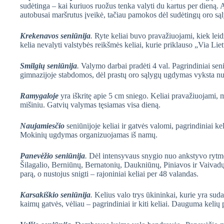
sudėtinga – kai kuriuos ruožus tenka valyti du kartus per dieną.
autobusai maršrutus įveikė, tačiau pamokos dėl sudėtingų oro są
Krekenavos seniūnija
.
Ryte keliai buvo pravažiuojami, kiek leid
kelia nevalyti valstybės reikšmės keliai, kurie priklauso „Via Lie
Smilgių seniūnija
.
Valymo darbai pradėti 4 val. Pagrindiniai sen
gimnazijoje stabdomos, dėl prastų oro sąlygų ugdymas vyksta nu
Ramygaloje
yra iškritę apie 5 cm sniego. Keliai pravažiuojami, m
mišiniu. Gatvių valymas tęsiamas visa dieną.
Naujamiesčio
seniūnijoje keliai ir gatvės valomi, pagrindiniai ke
Mokinių ugdymas organizuojamas iš namų.
Panevėžio seniūnija
.
Dėl intensyvaus snygio nuo ankstyvo rytmeč
Šilagalio, Berniūnų, Bernatonių, Daukniūnų, Piniavos ir Vaivadų 
parą, o nustojus snigti – rajoniniai keliai per 48 valandas.
Karsakiškio seniūnija
.
Kelius valo trys ūkininkai, kurie yra sud
kaimų gatvės, vėliau – pagrindiniai ir kiti keliai. Dauguma keli