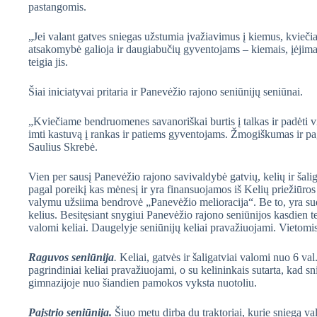
pastangomis.
„Jei valant gatves sniegas užstumia įvažiavimus į kiemus, kviečia
atsakomybė galioja ir daugiabučių gyventojams – kiemais, įėjimais 
teigia jis.
Šiai iniciatyvai pritaria ir Panevėžio rajono seniūnijų seniūnai.
„Kviečiame bendruomenes savanoriškai burtis į talkas ir padėti vi
imti kastuvą į rankas ir patiems gyventojams. Žmogiškumas ir pa
Saulius Skrebė.
Vien per sausį Panevėžio rajono savivaldybė gatvių, kelių ir šal
pagal poreikį kas mėnesį ir yra finansuojamos iš Kelių priežiūros
valymu užsiima bendrovė „Panevėžio melioracija“. Be to, yra sud
kelius. Besitęsiant snygiui Panevėžio rajono seniūnijos kasdien te
valomi keliai. Daugelyje seniūnijų keliai pravažiuojami. Vietomis 
Raguvos seniūnija
.
Keliai, gatvės ir šaligatviai valomi nuo 6 va
pagrindiniai keliai pravažiuojami, o su kelininkais sutarta, kad 
gimnazijoje nuo šiandien pamokos vyksta nuotoliu.
Paįstrio seniūnija.
Šiuo metu dirba du traktoriai, kurie sniegą valo