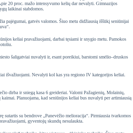
 Apie 20 proc. mažo intensyvumo kelių dar nevalyti. Gimnazijos
lygų laikinai stabdomos.
žia pajėgumai, gatvės valomos. Šiuo metu didžiausią iššūkį seniūnijai
tuva“.
iūnijos keliai pravažiuojami, darbai tęsiami ir snygio metu. Pamokos
otoliu.
iesto šaligatviai nuvalyti ir, esant poreikiui, barstomi smėlio–druskos
liai išvažiuojami. Nevalyti kol kas yra regiono IV kategorijos keliai.
io dirba ir sniegą kasa 6 greideriai. Valomi Pažagienių, Molainių,
kaimai. Planuojama, kad seniūnijos keliai bus nuvalyti per artimiausią
arę sutartis su bendrove „Panevėžio melioracija“. Pirmiausia tvarkomos
ų pravažiuojami, gyventojų skundų nesulaukta.