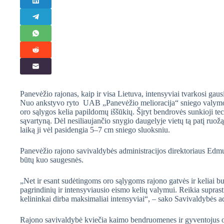
Panevėžio rajonas, kaip ir visa Lietuva, intensyviai tvarkosi gaus
Nuo ankstyvo ryto UAB „Panevėžio melioracija“ sniego valymo gr
oro sąlygos kelia papildomų iššūkių. Šįryt bendrovės sunkioji tec
sąvartyną. Dėl nesiliaujančio snygio daugelyje vietų tą patį ruožą
laiką ji vėl pasidengia 5–7 cm sniego sluoksniu.
Panevėžio rajono savivaldybės administracijos direktoriaus Edmu
būtų kuo saugesnės.
„Net ir esant sudėtingoms oro sąlygoms rajono gatvės ir keliai bus
pagrindinių ir intensyviausio eismo kelių valymui. Reikia supras
kelininkai dirba maksimaliai intensyviai“, – sako Savivaldybės ad
Rajono savivaldybė kviečia kaimo bendruomenes ir gyventojus org