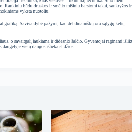
oracija“ technika, kitas vietoves – ūkininkų technika. Šiuo metu
ro. Rankiniu būdu druskos ir smėlio mišiniu barstomi takai, sankryžos ir
mokiniams vyksta nuotoliu.
agal grafiką. Savivaldybė pažymi, kad dėl dinamiškų oro sąlygų kelių
aus, o savaitgalį laukiama ir didesnio šalčio. Gyventojai raginami išlikt
s daugelyje vietų dangos išlieka slidžios.