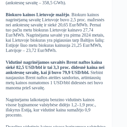
(ankstesnę savaitę – 358,5 GWh).
Biokuro kainos Lietuvoje mažėjo
. Biokuro kainos
nagrinėjamą savaitę Lietuvoje buvo 2,5 proc. mažesnės
nei ankstesnę savaitę ir siekė 20,65 Eur/MWh. Pernai
tuo pačiu metu biokuras Lietuvoje kainavo 27,74
Eur/MWh. Nagrinėjama savaitė yra pirma 2024 metais,
kai Lietuvoje biokuras yra pigiausias tarp Baltijos šalių:
Estijoje šiuo metu biokuras kainuoja 21,25 Eur/MWh,
Latvijoje – 23,72 Eur/MWh.
Vidutinė nagrinėjamos savaitės Brent naftos kaina
siekė 82,5 USD/bbl ir tai 3,3 proc. didesnė kaina nei
ankstesnę savaitę, kai ji buvo 79,9 USD/bbl.
Stebint
naujausius Brent naftos ateities sandorius, artimiausių
metų kainos numatomos 1 USD/bbl didesnės nei buvo
manoma prieš savaitę.
Nagrinėjamu laikotarpiu benzino vidutinės kainos
visose lyginamose valstybėse didėjo 1,2–1,9 proc.,
išskyrus Estiją, kur vidutinė kaina sumažėjo 0,9
procento.
Dyzelino vidutinės kainos visose lyginamose valstybėse