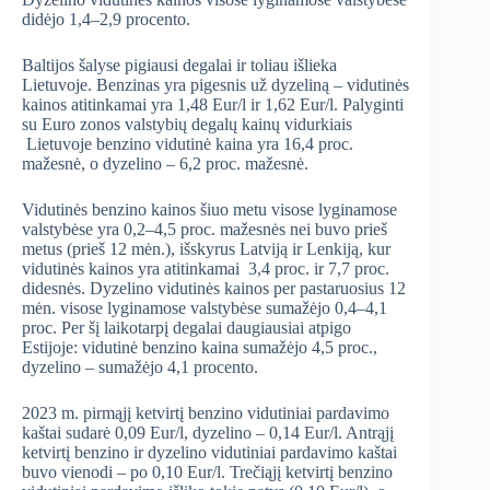
didėjo 1,4–2,9 procento.
Baltijos šalyse pigiausi degalai ir toliau išlieka
Lietuvoje. Benzinas yra pigesnis už dyzeliną – vidutinės
kainos atitinkamai yra 1,48 Eur/l ir 1,62 Eur/l. Palyginti
su Euro zonos valstybių degalų kainų vidurkiais
Lietuvoje benzino vidutinė kaina yra 16,4 proc.
mažesnė, o dyzelino – 6,2 proc. mažesnė.
Vidutinės benzino kainos šiuo metu visose lyginamose
valstybėse yra 0,2–4,5 proc. mažesnės nei buvo prieš
metus (prieš 12 mėn.), išskyrus Latviją ir Lenkiją, kur
vidutinės kainos yra atitinkamai 3,4 proc. ir 7,7 proc.
didesnės. Dyzelino vidutinės kainos per pastaruosius 12
mėn. visose lyginamose valstybėse sumažėjo 0,4–4,1
proc. Per šį laikotarpį degalai daugiausiai atpigo
Estijoje: vidutinė benzino kaina sumažėjo 4,5 proc.,
dyzelino – sumažėjo 4,1 procento.
2023 m. pirmąjį ketvirtį benzino vidutiniai pardavimo
kaštai sudarė 0,09 Eur/l, dyzelino – 0,14 Eur/l. Antrąjį
ketvirtį benzino ir dyzelino vidutiniai pardavimo kaštai
buvo vienodi – po 0,10 Eur/l. Trečiąjį ketvirtį benzino