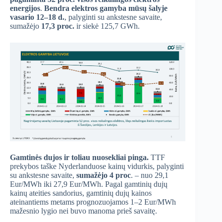
energijos
.
Bendra elektros gamyba mūsų šalyje
vasario 12–18 d.
, palyginti su ankstesne savaite,
sumažėjo
17,3 proc.
ir siekė 125,7 GWh.
Gamtinės dujos ir toliau nuosekliai pinga.
TTF
prekybos taške Nyderlanduose kainų vidurkis, palyginti
su ankstesne savaite,
sumažėjo 4 proc
. – nuo 29,1
Eur/MWh iki 27,9 Eur/MWh. Pagal gamtinių dujų
kainų ateities sandorius, gamtinių dujų kainos
ateinantiems metams prognozuojamos 1–2 Eur/MWh
mažesnio lygio nei buvo manoma prieš savaitę.