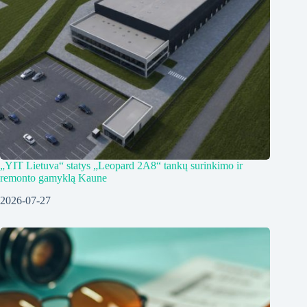
„YIT Lietuva“ statys „Leopard 2A8“ tankų surinkimo ir
remonto gamyklą Kaune
2026-07-27