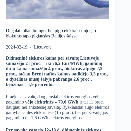
Degalai toliau brango, bet pigo elektra ir dujos, o
biokuras tapo pigiausias Baltijos šalyse
2024-02-19
Lietuvoje
Didmeninė elektros kaina per savaitę Lietuvoje
sumažėjo 21 proc. – iki 76,2 Eur/MWh, gamtinių
dujų kaina sumažėjo 4 proc., biokuras atpigo 2,5
proc., tačiau Brent naftos kainos padidėjo 3,3 proc.,
o dyzelinas mūsų šalyje pabrango 2,6 proc.,
benzinas – 1,9 procento.
Praėjusią savaitę daugiausiai elektros energijos vėl
pagamino
vėjo elektrinės – 70,6 GWh
ir tai 11 proc.
daugiau nei ankstesnę savaitę. Ryškiausiai augo elektros
gamyba saulės elektrinėse (16 proc.), bet per savaitę jos
pagamino tik 1,6 GWh elektros energijos.
Per savaitę vasario 12–18 d. didmeninės elektros