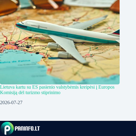
Lietuva kartu su ES pasienio valstybėmis kreipėsi į Europos
Komisiją dėl turizmo stiprinimo
2026-07-27