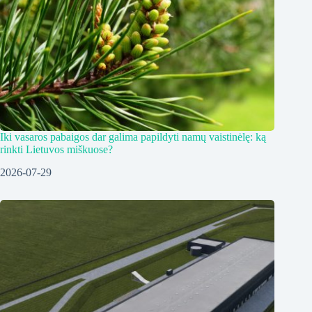
Iki vasaros pabaigos dar galima papildyti namų vaistinėlę: ką
rinkti Lietuvos miškuose?
2026-07-29