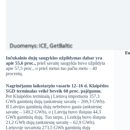
Eu
Inčukalnio dujų saugyklos užpildymas dabar yra
apie 55,6 proc.,
prieš savaitę saugykla buvo užpildyta
apie 57,5 proc., o prieš metus tuo pačiu metu – 40
procentų.
Nagrinėjamu laikotarpiu vasario 12–16 d. Klaipėdos
SGD terminalas veikė beveik 60 proc. pajėgumu.
Per Klaipėdos terminalą į Lietuvą importuota 357,3
GWh gamtinių dujų (ankstesnę savaitę – 269,3 GWh).
Iš Latvijos gamtinių dujų nebebuvo gauta (ankstesnę
savaitę – 149,2 GWh), o į Latviją buvo išsiųsta 44,3
GWh gamtinių dujų. Tuo tarpu, į Lenkiją buvo išsiųsta
21,2 GWh dujų (ankstesnę savaitę – 62,9 GWh).
Lietuvoje suvartota 273,5 GWh gamtinių dujų