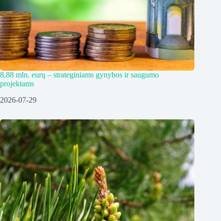
8,88 mln. eurų – strateginiams gynybos ir saugumo
projektams
2026-07-29