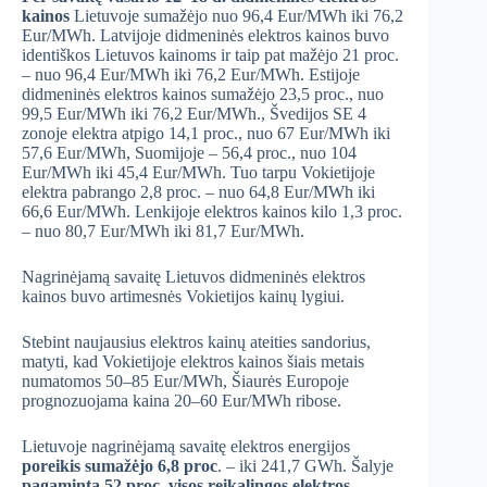
kainos
Lietuvoje sumažėjo nuo 96,4 Eur/MWh iki 76,2
Eur/MWh. Latvijoje didmeninės elektros kainos buvo
identiškos Lietuvos kainoms ir taip pat mažėjo 21 proc.
– nuo 96,4 Eur/MWh iki 76,2 Eur/MWh. Estijoje
didmeninės elektros kainos sumažėjo 23,5 proc., nuo
99,5 Eur/MWh iki 76,2 Eur/MWh., Švedijos SE 4
zonoje elektra atpigo 14,1 proc., nuo 67 Eur/MWh iki
57,6 Eur/MWh, Suomijoje – 56,4 proc., nuo 104
Eur/MWh iki 45,4 Eur/MWh. Tuo tarpu Vokietijoje
elektra pabrango 2,8 proc. – nuo 64,8 Eur/MWh iki
66,6 Eur/MWh. Lenkijoje elektros kainos kilo 1,3 proc.
– nuo 80,7 Eur/MWh iki 81,7 Eur/MWh.
Nagrinėjamą savaitę Lietuvos didmeninės elektros
kainos buvo artimesnės Vokietijos kainų lygiui.
Stebint naujausius elektros kainų ateities sandorius,
matyti, kad Vokietijoje elektros kainos šiais metais
numatomos 50–85 Eur/MWh, Šiaurės Europoje
prognozuojama kaina 20–60 Eur/MWh ribose.
Lietuvoje nagrinėjamą savaitę elektros energijos
poreikis sumažėjo 6,8 proc
. – iki 241,7 GWh. Šalyje
pagaminta 52 proc. visos reikalingos elektros