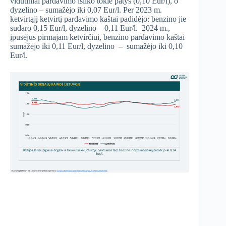
vidutiniai pardavimo išliko tokie patys (0,10 Eur/l), o
dyzelino – sumažėjo iki 0,07 Eur/l. Per 2023 m.
ketvirtąjį ketvirtį pardavimo kaštai padidėjo: benzino jie
sudaro 0,15 Eur/l, dyzelino – 0,11 Eur/l. 2024 m.,
įpusėjus pirmajam ketvirčiui, benzino pardavimo kaštai
sumažėjo iki 0,11 Eur/l, dyzelino – sumažėjo iki 0,10
Eur/l.