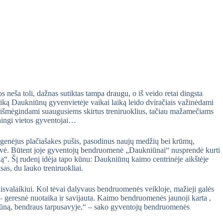
ojos neša toli, dažnas sutiktas tampa draugu, o iš veido retai dingsta
ą laiką Daukniūnų gyvenvietėje vaikai laiką leido dviračiais važinėdami
e, išmėgindami suaugusiems skirtus treniruoklius, tačiau mažamečiams
ehingi vietos gyventojai…
pgenėjus plačiašakes pušis, pasodinus naujų medžių bei krūmų,
 erdvė. Būtent joje gyventojų bendruomenė „Daukniūnai“ nusprendė kurti
“. Šį rudenį idėja tapo kūnu: Daukniūnų kaimo centrinėje aikštėje
as, du lauko treniruokliai.
isvalaikiui. Kol tėvai dalyvaus bendruomenės veikloje, mažieji galės
 – geresnė nuotaika ir savijauta. Kaimo bendruomenės jaunoji karta ,
 kūną, bendraus tarpusavyje,“ – sako gyventojų bendruomenės