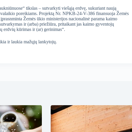
kniūnuose“ tikslas – sutvarkyti viešąją erdvę, sukuriant naują
laisvalaikio poreikiams. Projektą Nr. NPKB-24-V-386 finansuoja Žemės
i įprasnminta Žemės ūkio ministerijos nacionalinė parama kaimo
utvarkymas ir (arba) priežiūra, pritaikant jas kaimo gyventojų
ų erdvių kūrimas ir (ar) gerinimas“.
kia ir laukia mažųjų lankytojų.