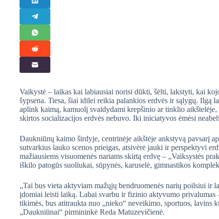
Vaikystė – laikas kai labiausiai norisi dūkti, šėlti, lakstyti, kai k
šypsena. Tiesa, šiai idilei reikia palankios erdvės ir sąlygų. Ilg
aplink kaimą, kamuolį svaidydami krepšinio ar tinklio aikštelėj
skirtos socializacijos erdvės nebuvo. Iki iniciatyvos ėmėsi neab
Daukniūnų kaimo širdyje, centrinėje aikštėje ankstyvą pavsarį a
sutvarkius lauko scenos prieigas, atsivėrė jauki ir perspektyvi
mažiausiems visuomenės nariams skirtą erdvę – „Vaiksystės praką
iškilo patogūs suoliukai, sūpynės, karuselė, gimnastikos kompleks
„Tai bus vieta aktyviam mažųjų bendruomenės narių poilsiui ir la
įdomiai leisti laiką. Labai svarbu ir fizinio aktyvumo privalumas
tikimės, bus atitraukta nuo „nieko“ neveikimo, sportuos, lavins
„Daukniūnai“ pirmininkė Reda Matuzevičienė.