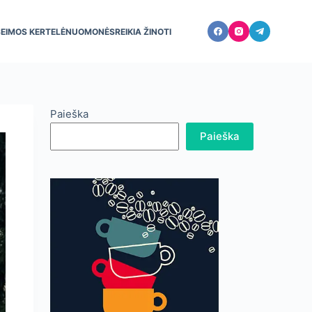
ŠEIMOS KERTELĖ
NUOMONĖS
REIKIA ŽINOTI
Paieška
Paieška