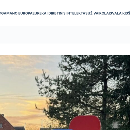
YGA
MANO EUROPA
EUREKA !
DIRBTINIS INTELEKTAS
UŽ VAIRO
LAISVALAIKIS