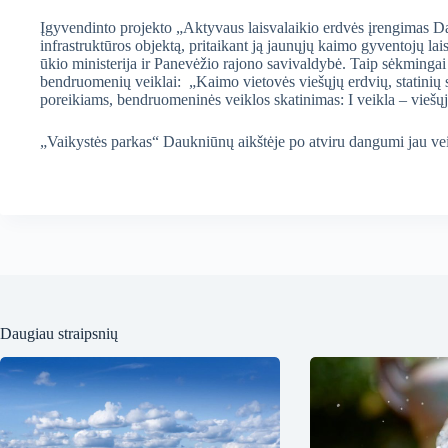
Įgyvendinto projekto „Aktyvaus laisvalaikio erdvės įrengimas Dau
infrastruktūros objektą, pritaikant ją jaunųjų kaimo gyventojų 
ūkio ministerija ir Panevėžio rajono savivaldybė. Taip sėkminga
bendruomenių veiklai: „Kaimo vietovės viešųjų erdvių, statinių s
poreikiams, bendruomeninės veiklos skatinimas: I veikla – viešųj
„Vaikystės parkas“ Daukniūnų aikštėje po atviru dangumi jau vei
Daugiau straipsnių