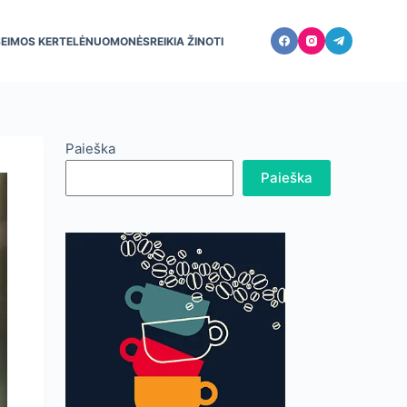
ŠEIMOS KERTELĖ
NUOMONĖS
REIKIA ŽINOTI
Paieška
Paieška