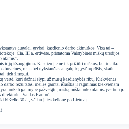
kstantys augalai, grybai, kasdienio darbo akimirkos. Visa tai –
iotekoje. Čia, III a. erdvėse, pristatoma Valstybinės miškų urėdijos
o akimis“.
r jų išsaugojimu. Kasdien jie ne tik prižiūri miškus, bet ir taiko
s buveines, retas bei nykstančias augalų ir gyvūnų rūšis, skatina
tai, tiek žmogui.
ų vertė, kuri dažnai slypi už mūsų kasdienybės ribų. Kiekvienas
io darbo rezultatas, meilės gamtai išraiška ir raginimas kiekvienam
yra unikali galimybė pažvelgti į mišką miškininko akimis, įvertinti jo
is direktorius Valdas Kaubrė.
birželio 30 d., vėliau ji tęs kelionę po Lietuvą.
i!