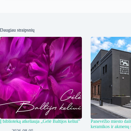
Daugiau straipsnių
Į biblioteką atkeliauja „Gėlė Baltijos keliui”
Panevėžio miesto dailė
keramikos ir akmenų 
2026-08-05