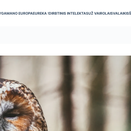
YGA
MANO EUROPA
EUREKA !
DIRBTINIS INTELEKTAS
UŽ VAIRO
LAISVALAIKIS