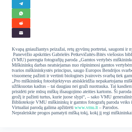
Kvapą gniaužiantys peizažai, retų gyvūnų portretai, saugomi ir ny
Panevėžio apskrities Gabrielės Petkevičaitės-Bitės viešosios bibl
(VMU) parengta fotografijų paroda „Gamtos vertybės miškinink
Miškininkų darbas neatsiejamas nuo rūpinimosi gamtos vertybėmis i
tvarios miškininkystės principus, saugo Europos Bendrijos svarbo
visuomenę pažinti ir vertinti biologinės įvairovės svarbą tiek gam
„Pro miškininkų fotoobjektyvus atsiskleidžia nepakartojama mišk
užfiksuotas kadras – tai daugiau nei graži nuotrauka. Tai kasdien
prisidėti prie mūsų miškų išsaugojimo ateities kartoms. Ši paroda 
grožį ir pažinti turtus, kurie juose slypi“, – sako VMU generalin
Bibliotekoje VMU miškininkų ir gamtos fotografų paroda veiks iki 
Virtualiai parodą galima apžiūrėti
www.vmu.lt
– Parodos.
Nepraleiskite progos pamatyti mišką tokį, kokį jį regi miškininka