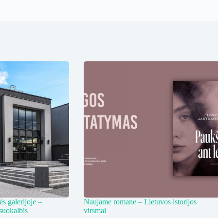
s galerijoje –
Naujame romane – Lietuvos istorijos
suokalbis
virsmai