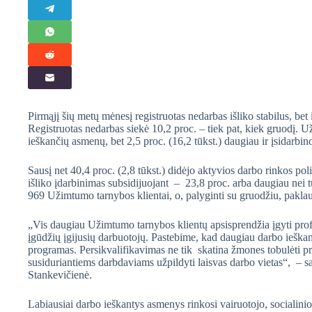
Pirmąjį šių metų mėnesį registruotas nedarbas išliko stabilus, 
Registruotas nedarbas siekė 10,2 proc. – tiek pat, kiek gruodį. U
ieškančių asmenų, bet 2,5 proc. (16,2 tūkst.) daugiau ir įsidarbin
Sausį net 40,4 proc. (2,8 tūkst.) didėjo aktyvios darbo rinkos po
išliko įdarbinimas subsidijuojant – 23,8 proc. arba daugiau nei 
969 Užimtumo tarnybos klientai, o, palyginti su gruodžiu, pakla
„Vis daugiau Užimtumo tarnybos klientų apsisprendžia įgyti profes
įgūdžių įgijusių darbuotojų. Pastebime, kad daugiau darbo ieška
programas. Persikvalifikavimas ne tik skatina žmones tobulėti pro
susiduriantiems darbdaviams užpildyti laisvas darbo vietas“, – 
Stankevičienė.
Labiausiai darbo ieškantys asmenys rinkosi vairuotojo, socialinio