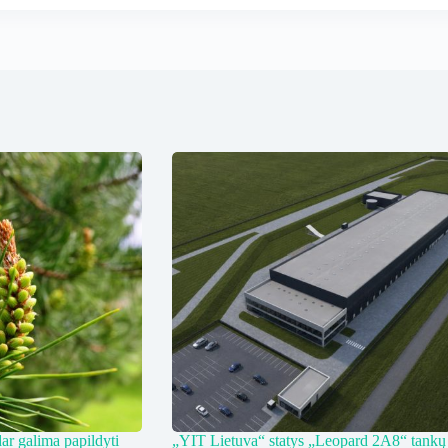
ar galima papildyti
„YIT Lietuva“ statys „Leopard 2A8“ tankų