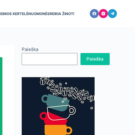
ŠEIMOS KERTELĖ
NUOMONĖS
REIKIA ŽINOTI
Paieška
Paieška