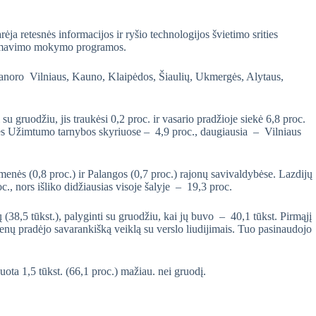
ja retesnės informacijos ir ryšio technologijos švietimo srities
ogramavimo mokymo programos.
i panoro Vilniaus, Kauno, Klaipėdos, Šiaulių, Ukmergės, Alytaus,
su gruodžiu, jis traukėsi 0,2 proc. ir vasario pradžioje siekė 6,8 proc.
ties Užimtumo tarnybos skyriuose – 4,9 proc., daugiausia – Vilniaus
menės (0,8 proc.) ir Palangos (0,7 proc.) rajonų savivaldybėse. Lazdijų
., nors išliko didžiausias visoje šalyje – 19,3 proc.
 (38,5 tūkst.), palyginti su gruodžiu, kai jų buvo – 40,1 tūkst. Pirmąjį
enų pradėjo savarankišką veiklą su verslo liudijimais. Tuo pasinaudojo
ota 1,5 tūkst. (66,1 proc.) mažiau. nei gruodį.