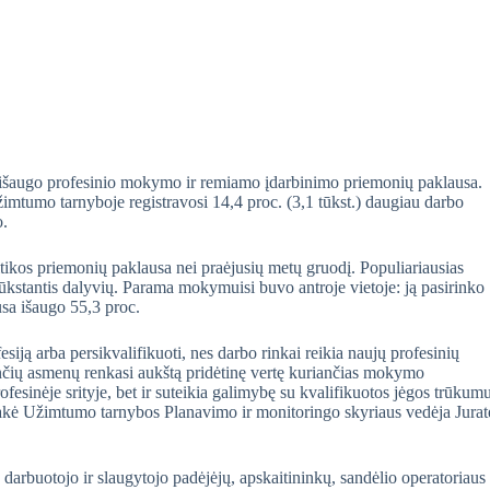
bet išaugo profesinio mokymo ir remiamo įdarbinimo priemonių paklausa.
žimtumo tarnyboje registravosi 14,4 proc. (3,1 tūkst.) daugiau darbo
o.
litikos priemonių paklausa nei praėjusių metų gruodį. Populiariausias
tūkstantis dalyvių. Parama mokymuisi buvo antroje vietoje: ją pasirinko
usa išaugo 55,3 proc.
iją arba persikvalifikuoti, nes darbo rinkai reikia naujų profesinių
nčių asmenų renkasi aukštą pridėtinę vertę kuriančias mokymo
fesinėje srityje, bet ir suteikia galimybę su kvalifikuotos jėgos trūkum
sakė Užimtumo tarnybos Planavimo ir monitoringo skyriaus vedėja Jurat
 darbuotojo ir slaugytojo padėjėjų, apskaitininkų, sandėlio operatoriaus