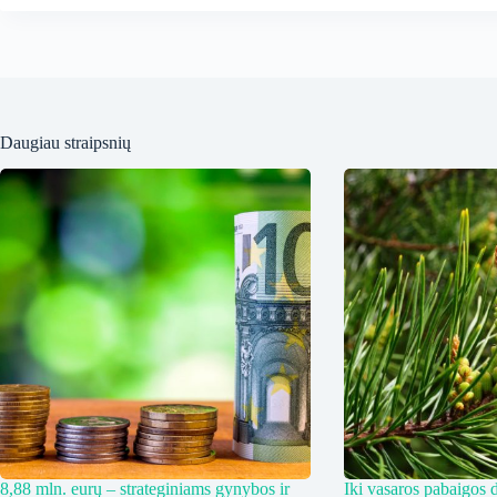
Daugiau straipsnių
8,88 mln. eurų – strateginiams gynybos ir
Iki vasaros pabaigos d