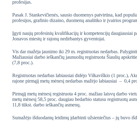
profesijas.
Pasak J. Stankevičienės, sausio duomenys patvirtina, kad populiarė
profesijos, grafinio dizaino, duomenų analitiko ir įvairios pr
Įgyti naujų profesinių kvalifikacijų ir kompetencijų daugiausia
Jonavos miestų ir rajonų nedirbantys gyventojai.
Vis dar mažėja jaunimo iki 29 m. registruotas nedarbas. Palyginti 
Mažiausiai darbo ieškančių jaunuolių registruota Šiaulių apskri
(7,8 proc.).
Registruotas nedarbas labiausiai didėjo Vilkaviškio (1 proc.), Ak
rajone pirmąjį metų mėnesį nedarbas mažėjo labiausiai – 0,4 proc
Pirmąjį metų mėnesį registruota 4 proc. mažiau laisvų darbo vietų
metų mėnesį 58,5 proc. daugiau bedarbio statusu registruotų asm
11,8 tūkst. darbo ieškančių asmenų.
Sumažėjo išduodamų leidimų įdarbinti užsieniečius – jų buvo išdu