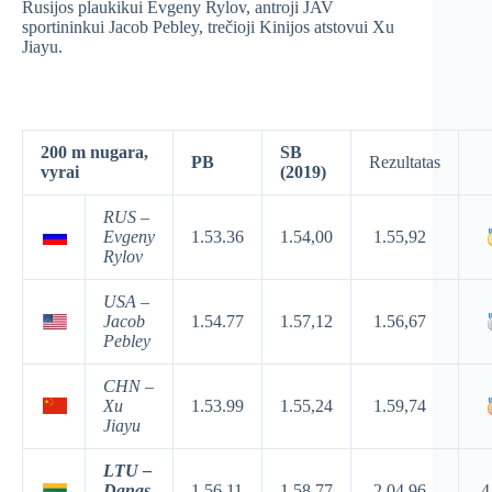
Rusijos plaukikui Evgeny Rylov, antroji JAV
sportininkui Jacob Pebley, trečioji Kinijos atstovui Xu
Jiayu.
200 m nugara,
SB
PB
Rezultatas
vyrai
(2019)
RUS –
Evgeny
1.53.36
1.54,00
1.55,92
Rylov
USA –
Jacob
1.54.77
1.57,12
1.56,67
Pebley
CHN –
Xu
1.53.99
1.55,24
1.59,74
Jiayu
LTU –
Danas
1.56.11
1.58,77
2.04,96
4