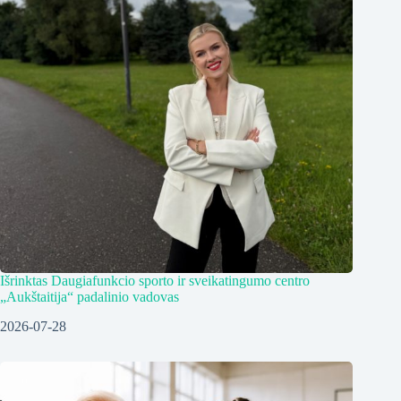
Išrinktas Daugiafunkcio sporto ir sveikatingumo centro
„Aukštaitija“ padalinio vadovas
2026-07-28