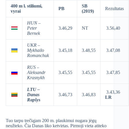
400 m l. stiliumi,
SB
PB
Rezultatas
vyrai
(2019)
HUN –
Peter
3.46,29
NT
3.56,40
Bernek
UKR –
Mykhailo
3.45,18
3.48,55
3.47,08
Romanchuk
RUS –
Aleksandr
3.45,55
3.45,55
3.47,85
Krasnykh
LTU –
3.43,36
Danas
3.46,73
3.46,83
LR
Rapšys
Tuo tarpu trečiąjam 200 m. plaukimui nugara jėgų
neužteko. Čia Danas liko ketvirtas. Pirmoji vieta atiteko