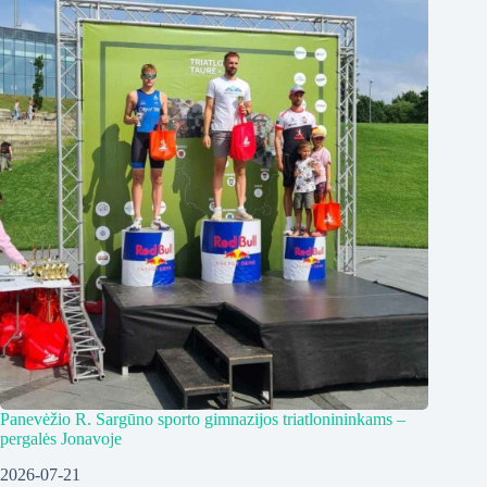
Panevėžio R. Sargūno sporto gimnazijos triatlonininkams –
pergalės Jonavoje
2026-07-21