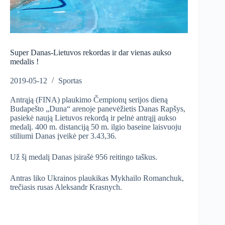
Super Danas-Lietuvos rekordas ir dar vienas aukso
medalis !
2019-05-12
Sportas
Antrąją (FINA) plaukimo Čempionų serijos dieną
Budapešto „Duna“ arenoje panevėžietis Danas Rapšys,
pasiekė naują Lietuvos rekordą ir pelnė antrąjį aukso
medalį. 400 m. distanciją 50 m. ilgio baseine laisvuoju
stiliumi Danas įveikė per 3.43,36.
Už šį medalį Danas įsirašė 956 reitingo taškus.
Antras liko Ukrainos plaukikas Mykhailo Romanchuk,
trečiasis rusas Aleksandr Krasnych.