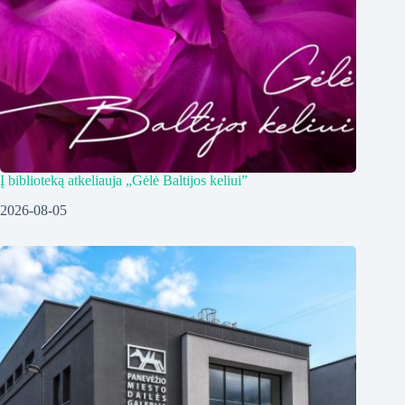
Į biblioteką atkeliauja „Gėlė Baltijos keliui”
2026-08-05