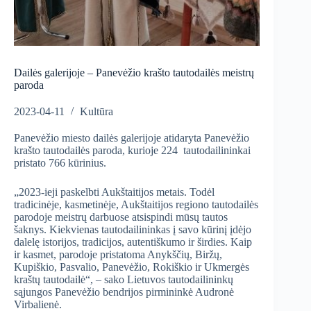
Dailės galerijoje – Panevėžio krašto tautodailės meistrų
paroda
2023-04-11
Kultūra
Panevėžio miesto dailės galerijoje atidaryta Panevėžio
krašto tautodailės paroda, kurioje 224 tautodailininkai
pristato 766 kūrinius.
„2023-ieji paskelbti Aukštaitijos metais. Todėl
tradicinėje, kasmetinėje, Aukštaitijos regiono tautodailės
parodoje meistrų darbuose atsispindi mūsų tautos
šaknys. Kiekvienas tautodailininkas į savo kūrinį įdėjo
dalelę istorijos, tradicijos, autentiškumo ir širdies. Kaip
ir kasmet, parodoje pristatoma Anykščių, Biržų,
Kupiškio, Pasvalio, Panevėžio, Rokiškio ir Ukmergės
kraštų tautodailė“, – sako Lietuvos tautodailininkų
sąjungos Panevėžio bendrijos pirmininkė Audronė
Virbalienė.