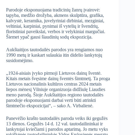
Parodoje eksponuojama tradicinių žanrų įvairovė:
tapyba, medžio drožyba, akmens skulptūra, grafika,
kalvystė, keramika, juvelyriniai dirbiniai, mezginiai,
veltiniai, karpiniai, pynimai iš vytelių ir švendrių,
floristiniai paveikslai, verbos ir velykiniai margučiai.
Šiemet ypač gausi šiaudinių sodų ekspozicija.
Aukštaitijos tautodailės parodos yra rengiamos nuo
1990 metų ir kaskart sulaukia itin didelio lankytojų
susidomėjimo.
„1924-aisiais įvyko pirmoji Lietuvos dainų šventė.
Kitais metais švęsime dainų šventės šimtmetį. Ta proga
Lietuvos nacionalinis kultūros centras 2024 metais
liepos mėnesį Vilniuje organizuoja didžiulę Liaudies
meno parodą. Šioje Aukštaitijos regiono tautodailės
parodoje eksponuojami darbai verti būti atrinkti
šimtmečio ekspozicijai“, – sako A. Virbalienė.
Panevėžio krašto tautodailės paroda veiks iki gegužės
13 dienos. Gegužės 14 d. 12 val. tautodailininkai ir
lankytojai kviečiami į parodos aptarimą. Jo metu vyks
rokiškėnės tautodailininkės Vidos Erslovienės megztų