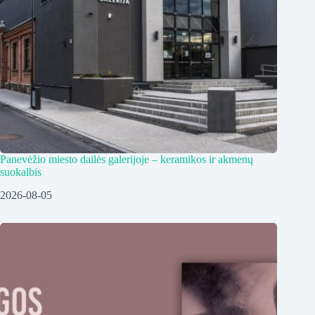
Panevėžio miesto dailės galerijoje – keramikos ir akmenų
suokalbis
2026-08-05