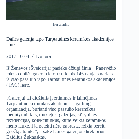
keramika
Dailės galerija tapo Tarptautinės keramikos akademijos
nare
2017-10-04
Kultūra
Iš Ženevos (Šveicarija) pasiekė džiugi žinia – Panevėžio
miesto dailės galerija kartu su kitais 146 naujais nariais
iš viso pasaulio tapo Tarptautinės keramikos akademijos
( IAC) nare.
„Galerijai tai didžiulis įvertinimas ir laimėjimas.
Tarptautinė keramikos akademija – garbinga
organizacija, burianti viso pasaulio keramikus,
menotyrininkus, muziejus, galerijas, kūrybines
rezidencijas, kolekcininkus, kurie veikia keramikos
meno lauke. Į ją patekti nėra paprasta, reikia pereiti
griežtą atranką“, – sakė Dailės galerijos direktorius
Egidijus Žukauskas.