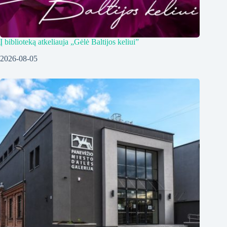
Į biblioteką atkeliauja „Gėlė Baltijos keliui”
2026-08-05