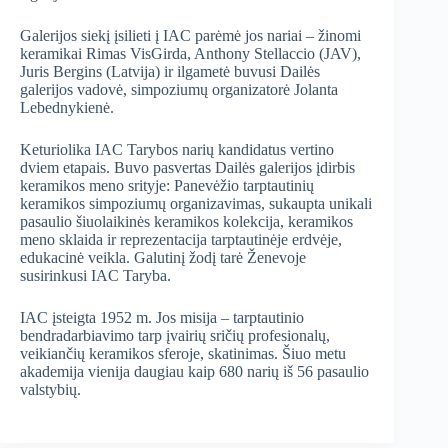
Galerijos siekį įsilieti į IAC parėmė jos nariai – žinomi
keramikai Rimas VisGirda, Anthony Stellaccio (JAV),
Juris Bergins (Latvija) ir ilgametė buvusi Dailės
galerijos vadovė, simpoziumų organizatorė Jolanta
Lebednykienė.
Keturiolika IAC Tarybos narių kandidatus vertino
dviem etapais. Buvo pasvertas Dailės galerijos įdirbis
keramikos meno srityje: Panevėžio tarptautinių
keramikos simpoziumų organizavimas, sukaupta unikali
pasaulio šiuolaikinės keramikos kolekcija, keramikos
meno sklaida ir reprezentacija tarptautinėje erdvėje,
edukacinė veikla. Galutinį žodį tarė Ženevoje
susirinkusi IAC Taryba.
IAC įsteigta 1952 m. Jos misija – tarptautinio
bendradarbiavimo tarp įvairių sričių profesionalų,
veikiančių keramikos sferoje, skatinimas. Šiuo metu
akademija vienija daugiau kaip 680 narių iš 56 pasaulio
valstybių.