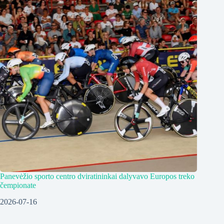
Panevėžio sporto centro dviratininkai dalyvavo Europos treko
čempionate
2026-07-16