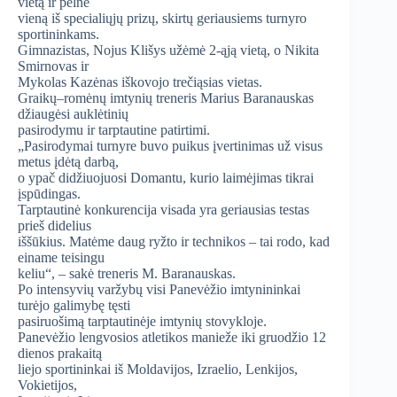
vietą ir pelnė
vieną iš specialiųjų prizų, skirtų geriausiems turnyro
sportininkams.
Gimnazistas, Nojus Klišys užėmė 2-ąją vietą, o Nikita
Smirnovas ir
Mykolas Kazėnas iškovojo trečiąsias vietas.
Graikų–romėnų imtynių treneris Marius Baranauskas
džiaugėsi auklėtinių
pasirodymu ir tarptautine patirtimi.
„Pasirodymai turnyre buvo puikus įvertinimas už visus
metus įdėtą darbą,
o ypač didžiuojuosi Domantu, kurio laimėjimas tikrai
įspūdingas.
Tarptautinė konkurencija visada yra geriausias testas
prieš didelius
iššūkius. Matėme daug ryžto ir technikos – tai rodo, kad
einame teisingu
keliu“, – sakė treneris M. Baranauskas.
Po intensyvių varžybų visi Panevėžio imtynininkai
turėjo galimybę tęsti
pasiruošimą tarptautinėje imtynių stovykloje.
Panevėžio lengvosios atletikos manieže iki gruodžio 12
dienos prakaitą
liejo sportininkai iš Moldavijos, Izraelio, Lenkijos,
Vokietijos,