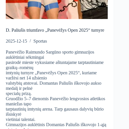
D. Paliušis triumfavo „Panevėžys Open 2025“ turnyre
2025-12-15
Sportas
Panevėžio Raimundo Sargūno sporto gimnazijos
auklėtiniai sėkmingai
pasirodė mieste vykusiame aštuntajame tarptautiniame
graikų–romėnų
imtynių turnyre „Panevėžys Open 2025“, kuriame
varžėsi net 14 užsienio
valstybių atstovai. Domantas Paliušis iškovojo aukso
medalį ir pelnė
specialų prizą.
Gruodžio 5–7 dienomis Panevėžio lengvosios atletikos
maniežas tapo
tarptautinių imtynių arena. Tarp gausaus dalyvių būrio
išsiskyrė
vietiniai talentai.
Gimnazijos auklėtinis Domantas Paliušis iškovojo 1-ąją