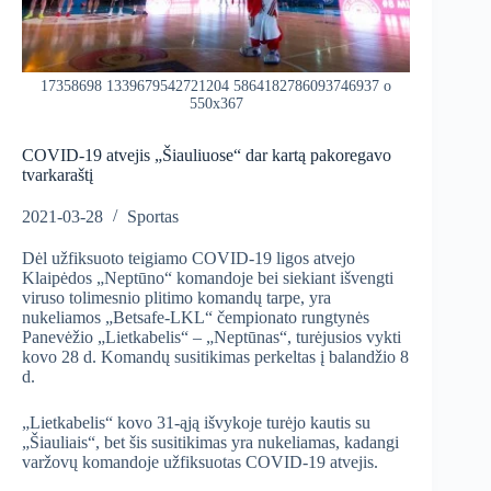
17358698 1339679542721204 5864182786093746937 o
550x367
COVID-19 atvejis „Šiauliuose“ dar kartą pakoregavo
tvarkaraštį
2021-03-28
Sportas
Dėl užfiksuoto teigiamo COVID-19 ligos atvejo
Klaipėdos „Neptūno“ komandoje bei siekiant išvengti
viruso tolimesnio plitimo komandų tarpe, yra
nukeliamos „Betsafe-LKL“ čempionato rungtynės
Panevėžio „Lietkabelis“ – „Neptūnas“, turėjusios vykti
kovo 28 d. Komandų susitikimas perkeltas į balandžio 8
d.
„Lietkabelis“ kovo 31-ąją išvykoje turėjo kautis su
„Šiauliais“, bet šis susitikimas yra nukeliamas, kadangi
varžovų komandoje užfiksuotas COVID-19 atvejis.