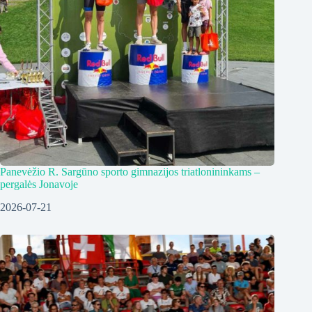
Panevėžio R. Sargūno sporto gimnazijos triatlonininkams –
pergalės Jonavoje
2026-07-21