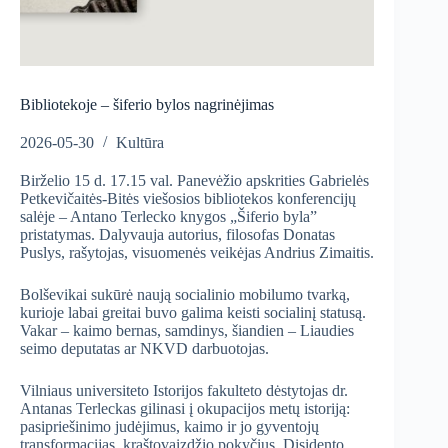
Bibliotekoje – šiferio bylos nagrinėjimas
2026-05-30
Kultūra
Birželio 15 d. 17.15 val. Panevėžio apskrities Gabrielės
Petkevičaitės-Bitės viešosios bibliotekos konferencijų
salėje – Antano Terlecko knygos „Šiferio byla”
pristatymas. Dalyvauja autorius, filosofas Donatas
Puslys, rašytojas, visuomenės veikėjas Andrius Zimaitis.
Bolševikai sukūrė naują socialinio mobilumo tvarką,
kurioje labai greitai buvo galima keisti socialinį statusą.
Vakar – kaimo bernas, samdinys, šiandien – Liaudies
seimo deputatas ar NKVD darbuotojas.
Vilniaus universiteto Istorijos fakulteto dėstytojas dr.
Antanas Terleckas gilinasi į okupacijos metų istoriją:
pasipriešinimo judėjimus, kaimo ir jo gyventojų
transformacijas, kraštovaizdžio pokyčius. Disidento,