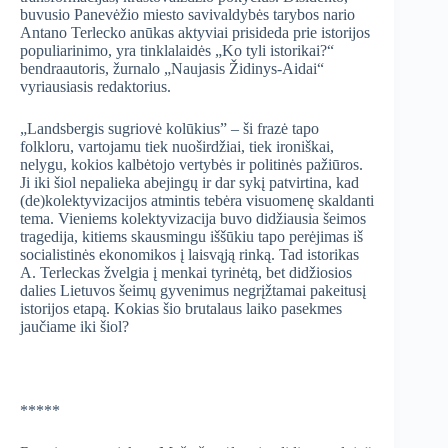
buvusio Panevėžio miesto savivaldybės tarybos nario
Antano Terlecko anūkas aktyviai prisideda prie istorijos
populiarinimo, yra tinklalaidės „Ko tyli istorikai?“
bendraautoris, žurnalo „Naujasis Židinys-Aidai“
vyriausiasis redaktorius.
„Landsbergis sugriovė kolūkius” – ši frazė tapo
folkloru, vartojamu tiek nuoširdžiai, tiek ironiškai,
nelygu, kokios kalbėtojo vertybės ir politinės pažiūros.
Ji iki šiol nepalieka abejingų ir dar sykį patvirtina, kad
(de)kolektyvizacijos atmintis tebėra visuomenę skaldanti
tema. Vieniems kolektyvizacija buvo didžiausia šeimos
tragedija, kitiems skausmingu iššūkiu tapo perėjimas iš
socialistinės ekonomikos į laisvąją rinką. Tad istorikas
A. Terleckas žvelgia į menkai tyrinėtą, bet didžiosios
dalies Lietuvos šeimų gyvenimus negrįžtamai pakeitusį
istorijos etapą. Kokias šio brutalaus laiko pasekmes
jaučiame iki šiol?
*****