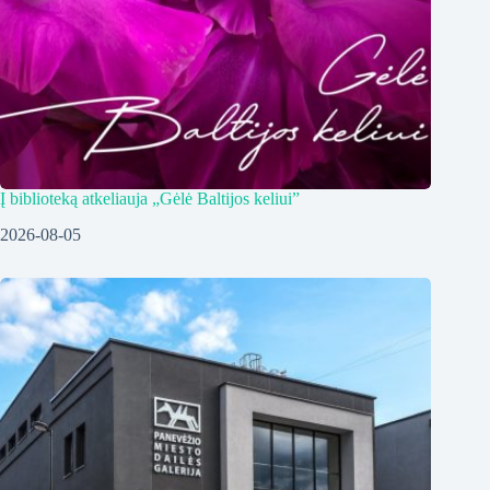
Į biblioteką atkeliauja „Gėlė Baltijos keliui”
2026-08-05