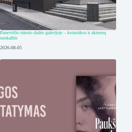
Panevėžio miesto dailės galerijoje – keramikos ir akmenų
suokalbis
2026-08-05