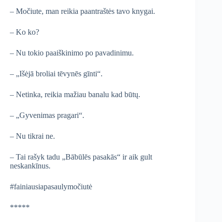
– Močiute, man reikia paantraštės tavo knygai.
– Ko ko?
– Nu tokio paaiškinimo po pavadinimu.
– „Išėjā broliai tēvynēs gīnti“.
– Netinka, reikia mažiau banalu kad būtų.
– „Gyvenimas pragari“.
– Nu tikrai ne.
– Tai rašyk tadu „Bābūlēs pasakās“ ir aik gult
neskankīnus.
#fainiausiapasaulymočiutė
*****