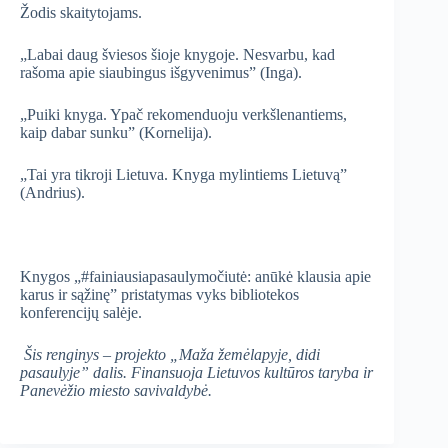
Žodis skaitytojams.
„Labai daug šviesos šioje knygoje. Nesvarbu, kad
rašoma apie siaubingus išgyvenimus” (Inga).
„Puiki knyga. Ypač rekomenduoju verkšlenantiems,
kaip dabar sunku” (Kornelija).
„Tai yra tikroji Lietuva. Knyga mylintiems Lietuvą”
(Andrius).
Knygos „#fainiausiapasaulymočiutė: anūkė klausia apie
karus ir sąžinę” pristatymas vyks bibliotekos
konferencijų salėje.
Šis renginys – projekto „Maža žemėlapyje, didi
pasaulyje” dalis. Finansuoja Lietuvos kultūros taryba ir
Panevėžio miesto savivaldybė.