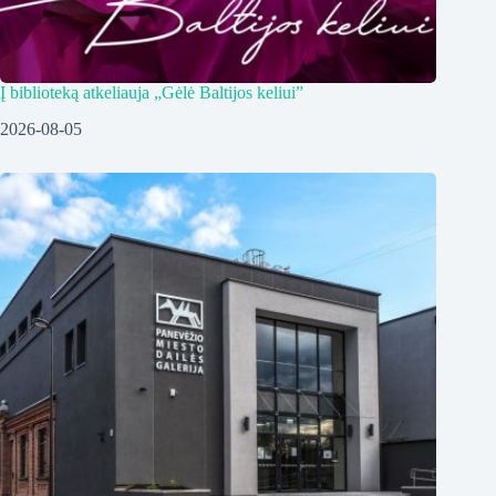
Į biblioteką atkeliauja „Gėlė Baltijos keliui”
2026-08-05