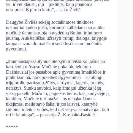
vėl ir vėl klausti, o ji – piktintis, kaip įmanoma
nesuprasti iš pirmo karto”, – sako Živilė.
Daugybė Živilės sekėjų socialiniuose tinkluose
nekantriai laukia įrašų, kuriuose kalbėdama su anūke
močiutė demonstruoja pavydėtiną išmintį ir humoro
jausmą. Aukštaitiškai užrašyti trumpi dialogai knygoje
tampa atsvara dramatiškai susiklosčiusiam močiutės
gyvenimui.
„#fainiausiapasaulymočiutė žymiu feisbuko įrašus po
kasdienių mūsų su Močiute pokalbių telefonu.
Dažniausiai jos pastabos apie gyvenimą šmaikščios ir
pralinksmina, nors praeities išgyvenimai – siaubingi:
trijų brolių partizanų žūtys, tardymai, lageris, tremtis,
netektys. Sunku suvokti, kaip žmogui užtenka jėgų
viską pakelti. Maža to, pagiežos tiems, kas jaunystėje ją
kankino, Močiutė turi mažai. Jos nepalaužiamas
tikėjimas, meilė savo šaliai ir jos laisvei, kantrybė
stulbina ir teikia vilties, kad net vėlyva senatvė gali būti
ori ir laiminga”, – pasakoja Ž. Kropaitė-Basiulė.
*****