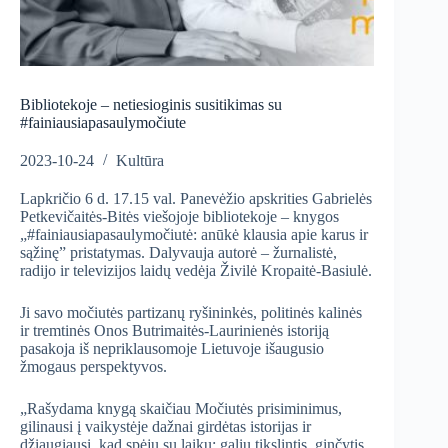
Bibliotekoje – netiesioginis susitikimas su
#fainiausiapasaulymočiute
2023-10-24
Kultūra
Lapkričio 6 d. 17.15 val. Panevėžio apskrities Gabrielės
Petkevičaitės-Bitės viešojoje bibliotekoje – knygos
„#fainiausiapasaulymočiutė: anūkė klausia apie karus ir
sąžinę” pristatymas. Dalyvauja autorė – žurnalistė,
radijo ir televizijos laidų vedėja Živilė Kropaitė-Basiulė.
Ji savo močiutės partizanų ryšininkės, politinės kalinės
ir tremtinės Onos Butrimaitės-Laurinienės istoriją
pasakoja iš nepriklausomoje Lietuvoje išaugusio
žmogaus perspektyvos.
„Rašydama knygą skaičiau Močiutės prisiminimus,
gilinausi į vaikystėje dažnai girdėtas istorijas ir
džiaugiausi, kad spėju su laiku: galiu tikslintis, ginčytis,