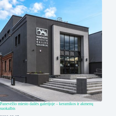
Panevėžio miesto dailės galerijoje – keramikos ir akmenų
suokalbis