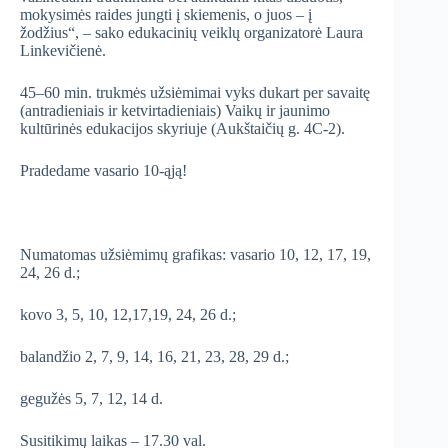
mokysimės raides jungti į skiemenis, o juos – į
žodžius“, – sako edukacinių veiklų organizatorė Laura
Linkevičienė.
45–60 min. trukmės užsiėmimai vyks dukart per savaitę
(antradieniais ir ketvirtadieniais) Vaikų ir jaunimo
kultūrinės edukacijos skyriuje (Aukštaičių g. 4C-2).
Pradedame vasario 10-ąją!
Numatomas užsiėmimų grafikas: vasario 10, 12, 17, 19,
24, 26 d.;
kovo 3, 5, 10, 12,17,19, 24, 26 d.;
balandžio 2, 7, 9, 14, 16, 21, 23, 28, 29 d.;
gegužės 5, 7, 12, 14 d.
Susitikimų laikas – 17.30 val.