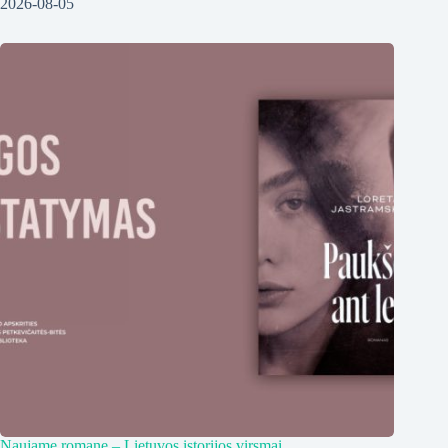
2026-08-05
Naujame romane – Lietuvos istorijos virsmai