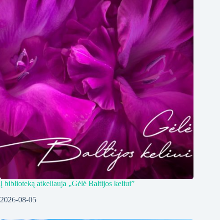
Į biblioteką atkeliauja „Gėlė Baltijos keliui”
2026-08-05