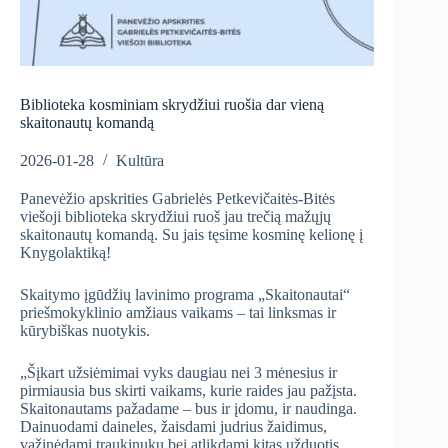
Biblioteka kosminiam skrydžiui ruošia dar vieną
skaitonautų komandą
2026-01-28
Kultūra
Panevėžio apskrities Gabrielės Petkevičaitės-Bitės
viešoji biblioteka skrydžiui ruoš jau trečią mažųjų
skaitonautų komandą. Su jais tęsime kosminę kelionę į
Knygolaktiką!
Skaitymo įgūdžių lavinimo programa „Skaitonautai“
priešmokyklinio amžiaus vaikams – tai linksmas ir
kūrybiškas nuotykis.
„Šįkart užsiėmimai vyks daugiau nei 3 mėnesius ir
pirmiausia bus skirti vaikams, kurie raides jau pažįsta.
Skaitonautams pažadame – bus ir įdomu, ir naudinga.
Dainuodami daineles, žaisdami judrius žaidimus,
važinėdami traukinuku bei atlikdami kitas užduotis,