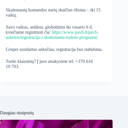
Skaitonautų komandos narių skaičius ribotas – iki 15
vaikų.
Savo vaikus, anūkus, globotinius iki vasario 6 d.
kviečiame registruoti čia:
https://www.pavb.lt/pavb-
anketos/registracija-i-skaitonautu-rudens-programa/
Grupei susidarius anksčiau, registracija bus stabdoma.
Turite klausimų? Į juos atsakysime tel. +370 616
19 703.
Daugiau straipsnių