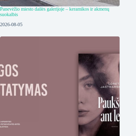
Panevėžio miesto dailės galerijoje – keramikos ir akmenų
suokalbis
2026-08-05