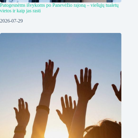
Patogesnėms išvykoms po Panevėžio rajoną – viešųjų tualetų
vietos ir kaip jas rasti
2026-07-29