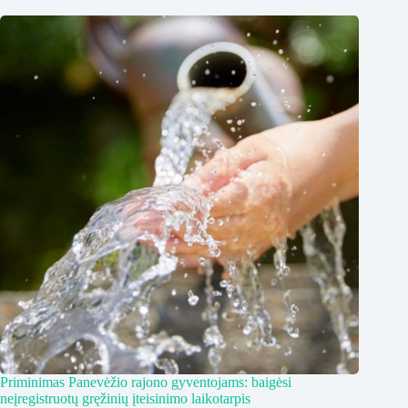
Priminimas Panevėžio rajono gyventojams: baigėsi
neįregistruotų gręžinių įteisinimo laikotarpis