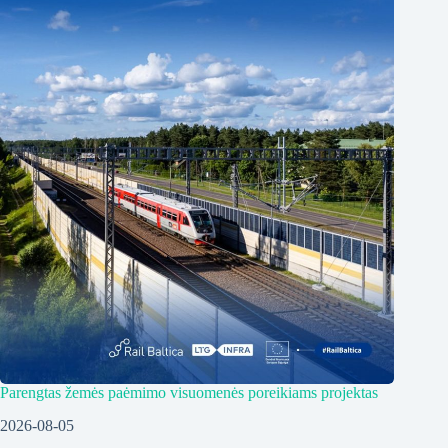
Parengtas žemės paėmimo visuomenės poreikiams projektas
2026-08-05