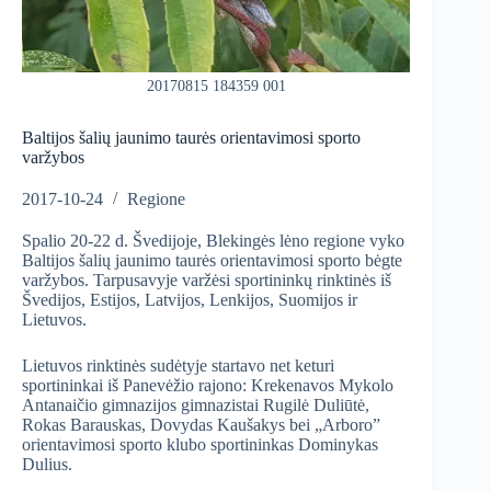
20170815 184359 001
Baltijos šalių jaunimo taurės orientavimosi sporto
varžybos
2017-10-24
Regione
Spalio 20-22 d. Švedijoje, Blekingės lėno regione vyko
Baltijos šalių jaunimo taurės orientavimosi sporto bėgte
varžybos. Tarpusavyje varžėsi sportininkų rinktinės iš
Švedijos, Estijos, Latvijos, Lenkijos, Suomijos ir
Lietuvos.
Lietuvos rinktinės sudėtyje startavo net keturi
sportininkai iš Panevėžio rajono: Krekenavos Mykolo
Antanaičio gimnazijos gimnazistai Rugilė Duliūtė,
Rokas Barauskas, Dovydas Kaušakys bei „Arboro”
orientavimosi sporto klubo sportininkas Dominykas
Dulius.