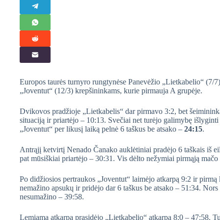
Europos taurės turnyro rungtynėse Panevėžio „Lietkabelio“ (7/7
„Joventut“ (12/3) krepšininkams, kurie pirmauja A grupėje.
Dvikovos pradžioje „Lietkabelis“ dar pirmavo 3:2, bet šeimininkai
situaciją ir priartėjo – 10:13. Svečiai net turėjo galimybę išlyginti
„Joventut“ per likusį laiką pelnė 6 taškus be atsako –
24:15
.
Antrąjį ketvirtį Nenado Čanako auklėtiniai pradėjo 6 taškais iš ei
pat mūsiškiai priartėjo – 30:31. Vis dėlto nežymiai pirmąją mačo 
Po didžiosios pertraukos „Joventut“ laimėjo atkarpą 9:2 ir pirmą 
nemažino apsukų ir pridėjo dar 6 taškus be atsako – 51:34. Nors 
nesumažino – 39:58.
Lemiama atkarpa prasidėjo „Lietkabelio“ atkarpa 8:0 – 47:58. Tu