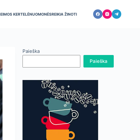
ŠEIMOS KERTELĖ
NUOMONĖS
REIKIA ŽINOTI
Paieška
Paieška