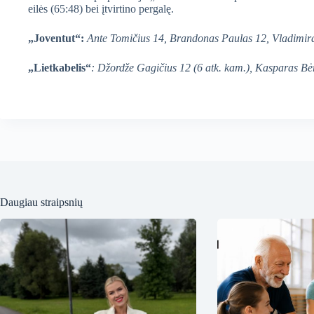
eilės (65:48) bei įtvirtino pergalę.
„Joventut“:
Ante Tomičius 14, Brandonas Paulas 12, Vladimira
„Lietkabelis“
: Džordže Gagičius 12 (6 atk. kam.), Kasparas Bėrz
Daugiau straipsnių