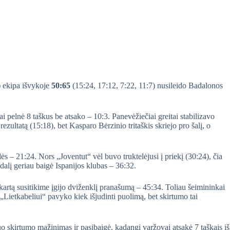
) ekipa išvykoje
50:65
(15:24, 17:12, 7:22, 11:7) nusileido Badalonos
 pelnė 8 taškus be atsako – 10:3. Panevėžiečiai greitai stabilizavo
 rezultatą (15:18), bet Kasparo Bėrzinio tritaškis skriejo pro šalį, o
lės – 21:24. Nors „Joventut“ vėl buvo truktelėjusi į priekį (30:24), čia
dalį geriau baigė Ispanijos klubas – 36:32.
kartą susitikime įgijo dviženklį pranašumą – 45:34. Toliau šeimininkai
„Lietkabeliui“ pavyko kiek išjudinti puolimą, bet skirtumo tai
o skirtumo mažinimas ir pasibaigė, kadangi varžovai atsakė 7 taškais iš