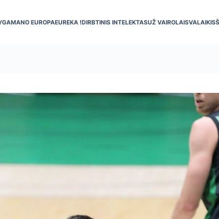
YGA
MANO EUROPA
EUREKA !
DIRBTINIS INTELEKTAS
UŽ VAIRO
LAISVALAIKIS