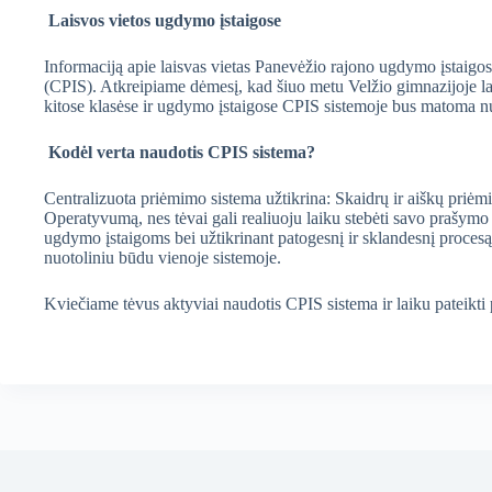
Laisvos vietos ugdymo įstaigose
Informaciją apie laisvas vietas Panevėžio rajono ugdymo įstaigose
(CPIS). Atkreipiame dėmesį, kad šiuo metu Velžio gimnazijoje lais
kitose klasėse ir ugdymo įstaigose CPIS sistemoje bus matoma nu
Kodėl verta naudotis CPIS sistema?
Centralizuota priėmimo sistema užtikrina: Skaidrų ir aiškų priėmi
Operatyvumą, nes tėvai gali realiuoju laiku stebėti savo prašym
ugdymo įstaigoms bei užtikrinant patogesnį ir sklandesnį proces
nuotoliniu būdu vienoje sistemoje.
Kviečiame tėvus aktyviai naudotis CPIS sistema ir laiku pateikti