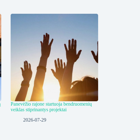
ą
Panevėžio rajone startuoja bendruomenių
veiklas stiprinantys projektai
2026-07-29