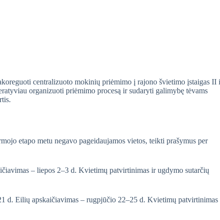
oreguoti centralizuoto mokinių priėmimo į rajono švietimo įstaigas II i
operatyviau organizuoti priėmimo procesą ir sudaryti galimybę tėvams
tis.
irmojo etapo metu negavo pageidaujamos vietos, teikti prašymus per
aičiavimas – liepos 2–3 d. Kvietimų patvirtinimas ir ugdymo sutarčių
21 d. Eilių apskaičiavimas – rugpjūčio 22–25 d. Kvietimų patvirtinimas