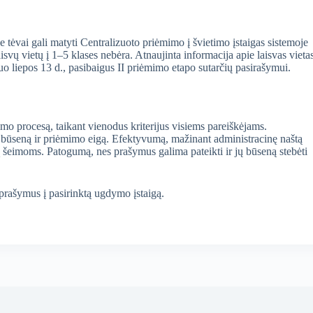
 tėvai gali matyti Centralizuoto priėmimo į švietimo įstaigas sistemoje
vų vietų į 1–5 klases nebėra. Atnaujinta informacija apie laisvas vieta
o liepos 13 d., pasibaigus II priėmimo etapo sutarčių pasirašymui.
mo procesą, taikant vienodus kriterijus visiems pareiškėjams.
o būseną ir priėmimo eigą. Efektyvumą, mažinant administracinę naštą
ą šeimoms. Patogumą, nes prašymus galima pateikti ir jų būseną stebėti
 prašymus į pasirinktą ugdymo įstaigą.