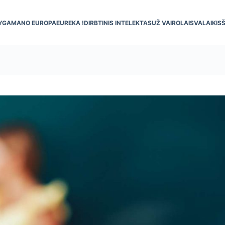
YGA
MANO EUROPA
EUREKA !
DIRBTINIS INTELEKTAS
UŽ VAIRO
LAISVALAIKIS