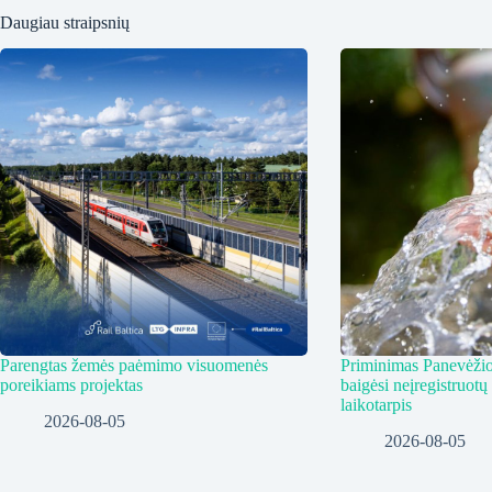
Daugiau straipsnių
Parengtas žemės paėmimo visuomenės
Priminimas Panevėžio
poreikiams projektas
baigėsi neįregistruotų
laikotarpis
2026-08-05
2026-08-05