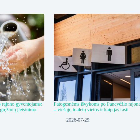
 rajono gyventojams:
Patogesnėms išvykoms po Panevėžio rajon
 gręžinių įteisinimo
– viešųjų tualetų vietos ir kaip jas rasti
2026-07-29