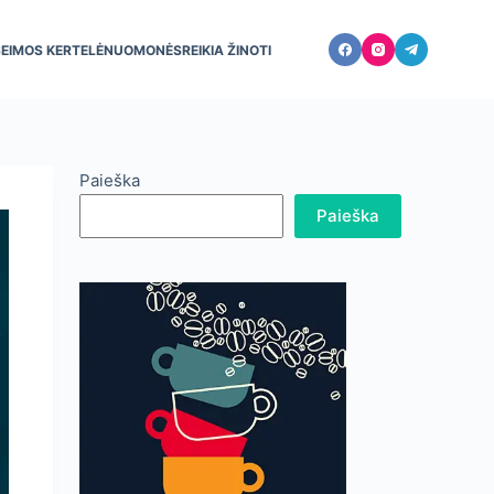
ŠEIMOS KERTELĖ
NUOMONĖS
REIKIA ŽINOTI
Paieška
Paieška