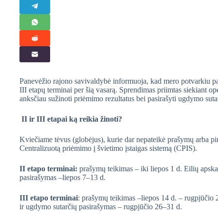
Panevėžio rajono savivaldybė informuoja, kad mero potvarkiu pak
III etapų terminai per šią vasarą. Sprendimas priimtas siekiant 
anksčiau sužinoti priėmimo rezultatus bei pasirašyti ugdymo sutar
II ir III etapai ką reikia žinoti?
Kviečiame tėvus (globėjus), kurie dar nepateikė prašymų arba p
Centralizuotą priėmimo į švietimo įstaigas sistemą (CPIS).
II etapo terminai:
prašymų teikimas – iki liepos 1 d. Eilių apsk
pasirašymas –liepos 7–13 d.
III etapo terminai
: prašymų teikimas –liepos 14 d. – rugpjūčio 
ir ugdymo sutarčių pasirašymas – rugpjūčio 26–31 d.