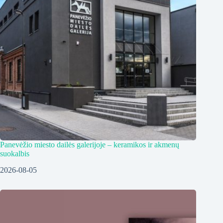
Panevėžio miesto dailės galerijoje – keramikos ir akmenų
suokalbis
2026-08-05