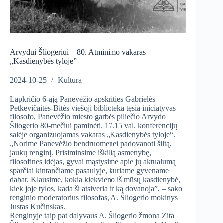
Arvydui Šliogeriui – 80. Atminimo vakaras
„Kasdienybės tyloje”
2024-10-25
Kultūra
Lapkričio 6-ąją Panevėžio apskrities Gabrielės
Petkevičaitės-Bitės viešoji biblioteka tęsia iniciatyvas
filosofo, Panevėžio miesto garbės piliečio Arvydo
Šliogerio 80-mečiui paminėti. 17.15 val. konferencijų
salėje organizuojamas vakaras „Kasdienybės tyloje“.
„Norime Panevėžio bendruomenei padovanoti šiltą,
jaukų renginį. Prisiminsime iškilią asmenybę,
filosofines idėjas, gyvai mąstysime apie jų aktualumą
sparčiai kintančiame pasaulyje, kuriame gyvename
dabar. Klausime, kokia kiekvieno iš mūsų kasdienybė,
kiek joje tylos, kada ši atsiveria ir ką dovanoja”, – sako
renginio moderatorius filosofas, A. Šliogerio mokinys
Justas Kučinskas.
Renginyje taip pat dalyvaus A. Šliogerio žmona Zita