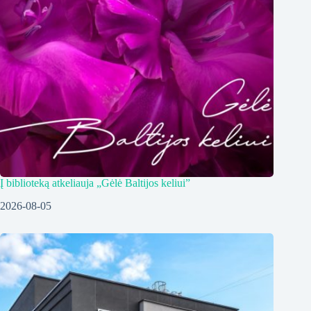
Į biblioteką atkeliauja „Gėlė Baltijos keliui”
2026-08-05