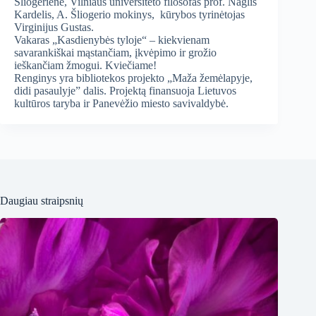
Šliogerienė, Vilniaus universiteto filosofas prof. Naglis
Kardelis, A. Šliogerio mokinys, kūrybos tyrinėtojas
Virginijus Gustas.
Vakaras „Kasdienybės tyloje“ – kiekvienam
savarankiškai mąstančiam, įkvėpimo ir grožio
ieškančiam žmogui. Kviečiame!
Renginys yra bibliotekos projekto „Maža žemėlapyje,
didi pasaulyje” dalis. Projektą finansuoja Lietuvos
kultūros taryba ir Panevėžio miesto savivaldybė.
Daugiau straipsnių