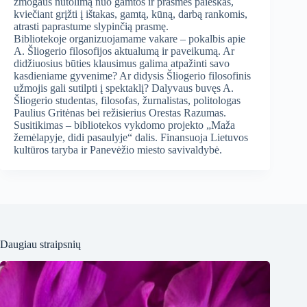
žmogaus nutolimą nuo gamtos ir prasmės paieškas,
kviečiant grįžti į ištakas, gamtą, kūną, darbą rankomis,
atrasti paprastume slypinčią prasmę.
Bibliotekoje organizuojamame vakare – pokalbis apie
A. Šliogerio filosofijos aktualumą ir paveikumą. Ar
didžiuosius būties klausimus galima atpažinti savo
kasdieniame gyvenime? Ar didysis Šliogerio filosofinis
užmojis gali sutilpti į spektaklį? Dalyvaus buvęs A.
Šliogerio studentas, filosofas, žurnalistas, politologas
Paulius Gritėnas bei režisierius Orestas Razumas.
Susitikimas – bibliotekos vykdomo projekto „Maža
žemėlapyje, didi pasaulyje“ dalis. Finansuoja Lietuvos
kultūros taryba ir Panevėžio miesto savivaldybė.
Daugiau straipsnių