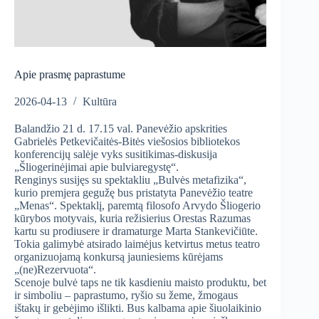
Apie prasmę paprastume
2026-04-13
Kultūra
Balandžio 21 d. 17.15 val. Panevėžio apskrities
Gabrielės Petkevičaitės-Bitės viešosios bibliotekos
konferencijų salėje vyks susitikimas-diskusija
„Šliogerinėjimai apie bulviaregystę“.
Renginys susijęs su spektakliu „Bulvės metafizika“,
kurio premjera gegužę bus pristatyta Panevėžio teatre
„Menas“. Spektaklį, paremtą filosofo Arvydo Šliogerio
kūrybos motyvais, kuria režisierius Orestas Razumas
kartu su prodiusere ir dramaturge Marta Stankevičiūte.
Tokia galimybė atsirado laimėjus ketvirtus metus teatro
organizuojamą konkursą jauniesiems kūrėjams
„(ne)Rezervuota“.
Scenoje bulvė taps ne tik kasdieniu maisto produktu, bet
ir simboliu – paprastumo, ryšio su žeme, žmogaus
ištakų ir gebėjimo išlikti. Bus kalbama apie šiuolaikinio