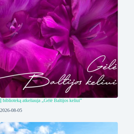
Į biblioteką atkeliauja „Gėlė Baltijos keliui”
2026-08-05