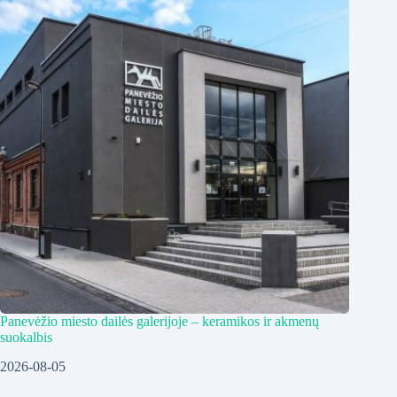
Panevėžio miesto dailės galerijoje – keramikos ir akmenų
suokalbis
2026-08-05