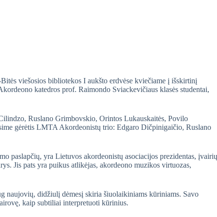
itės viešosios bibliotekos I aukšto erdvėse kviečiame į išskirtinį
ordeono katedros prof. Raimondo Sviackevičiaus klasės studentai,
Cilindzo, Ruslano Grimbovskio, Orintos Lukauskaitės, Povilo
sime gėrėtis LMTA Akordeonistų trio: Edgaro Dičpinigaičio, Ruslano
o paslapčių, yra Lietuvos akordeonistų asociacijos prezidentas, įvairi
narys. Jis pats yra puikus atlikėjas, akordeono muzikos virtuozas,
 naujovių, didžiulį dėmesį skiria šiuolaikiniams kūriniams. Savo
rovę, kaip subtiliai interpretuoti kūrinius.