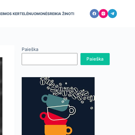
ŠEIMOS KERTELĖ
NUOMONĖS
REIKIA ŽINOTI
Paieška
Paieška