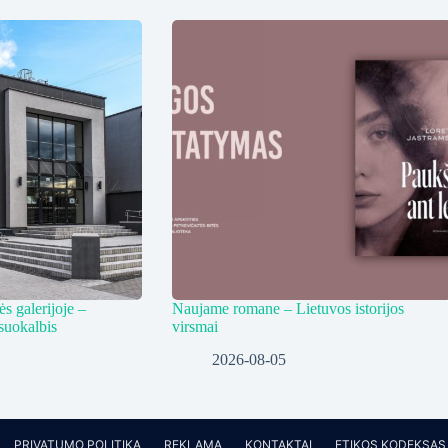
s galerijoje –
Naujame romane – Lietuvos istorijos
suokalbis
virsmai
2026-08-05
PRIVATUMO POLITIKA
REKLAMA
KONTAKTAI
ETIKOS KODEKSAS