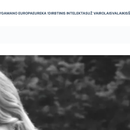
YGA
MANO EUROPA
EUREKA !
DIRBTINIS INTELEKTAS
UŽ VAIRO
LAISVALAIKIS