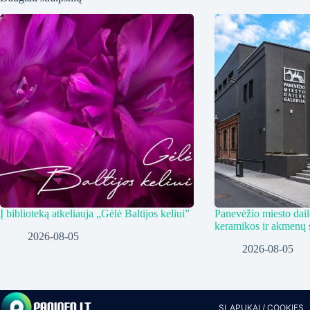
Į biblioteką atkeliauja „Gėlė Baltijos keliui”
Panevėžio miesto dailė
keramikos ir akmenų 
2026-08-05
2026-08-05
SLAPUKAI / COOKIES