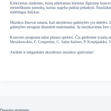
Kiekvienas studentas, kurių atliekamus kūrinius išgirsime koncert
meistriškumo pamokų, kurias sugeba puikiai pritaikyti. Šiuolaikin
sudėtingas dalykas.
Muzikos žinovai sutaria, kad akordeono galimybės yra didelės. J
galimybes stengiasi išnaudoti maksimaliai. Jų muzikavimas žavi 
Koncerto programa labai plataus spektro. Čia girdėsime įvairių 
Moszkowskio, F. Couperino, C. Saint-Saënso, P. Korpijaakko, V. 
Ateikite ir mėgaukitės akordeono muzikos spalvomis!
Daugiau straipsnių