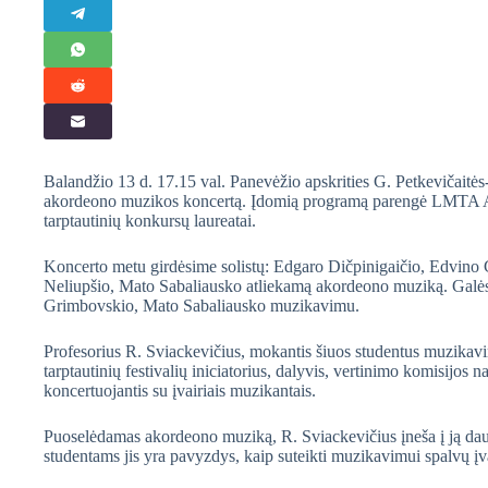
Balandžio 13 d. 17.15 val. Panevėžio apskrities G. Petkevičaitės-B
akordeono muzikos koncertą. Įdomią programą parengė LMTA Ak
tarptautinių konkursų laureatai.
Koncerto metu girdėsime solistų: Edgaro Dičpinigaičio, Edvino 
Neliupšio, Mato Sabaliausko atliekamą akordeono muziką. Galė
Grimbovskio, Mato Sabaliausko muzikavimu.
Profesorius R. Sviackevičius, mokantis šiuos studentus muzikavim
tarptautinių festivalių iniciatorius, dalyvis, vertinimo komisijos 
koncertuojantis su įvairiais muzikantais.
Puoselėdamas akordeono muziką, R. Sviackevičius įneša į ją daug
studentams jis yra pavyzdys, kaip suteikti muzikavimui spalvų įvai