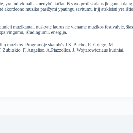
e, yra individuali asmenybė, tačiau iš savo profesoriaus jie gauna daug
ė akordeono muzika pasižymi ypatingu savitumu ir jį atskleisti yra ištie
aunieji muzikantai, nuskynę laurus ne viename muzikos festivalyje, šias
spalvingumu, išradingumu, energija.
stilių muzikos. Programoje skambės J.S. Bacho, E. Griego, M.
Zubitskio, F. Angeliso, A.Piazzollos, J. Wojtarowicziaus kūriniai.