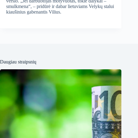
verslo. „Jei darbuotojas motyvuotas, tokie dalykai –
smulkmena“, – pridūrė ir dabar lietuviams Velykų stalui
kiaušinius gabenantis Vilius.
Daugiau straipsnių