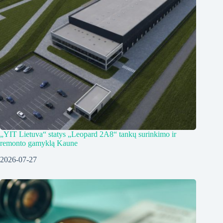
„YIT Lietuva“ statys „Leopard 2A8“ tankų surinkimo ir
remonto gamyklą Kaune
2026-07-27