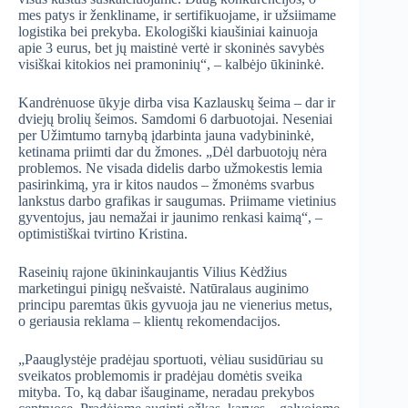
mes patys ir ženkliname, ir sertifikuojame, ir užsiimame
logistika bei prekyba. Ekologiški kiaušiniai kainuoja
apie 3 eurus, bet jų maistinė vertė ir skoninės savybės
visiškai kitokios nei pramoninių“, – kalbėjo ūkininkė.
Kandrėnuose ūkyje dirba visa Kazlauskų šeima – dar ir
dviejų brolių šeimos. Samdomi 6 darbuotojai. Neseniai
per Užimtumo tarnybą įdarbinta jauna vadybininkė,
ketinama priimti dar du žmones. „Dėl darbuotojų nėra
problemos. Ne visada didelis darbo užmokestis lemia
pasirinkimą, yra ir kitos naudos – žmonėms svarbus
lankstus darbo grafikas ir saugumas. Priimame vietinius
gyventojus, jau nemažai ir jaunimo renkasi kaimą“, –
optimistiškai tvirtino Kristina.
Raseinių rajone ūkininkaujantis Vilius Kėdžius
marketingui pinigų nešvaistė. Natūralaus auginimo
principu paremtas ūkis gyvuoja jau ne vienerius metus,
o geriausia reklama – klientų rekomendacijos.
„Paauglystėje pradėjau sportuoti, vėliau susidūriau su
sveikatos problemomis ir pradėjau domėtis sveika
mityba. To, ką dabar išauginame, neradau prekybos