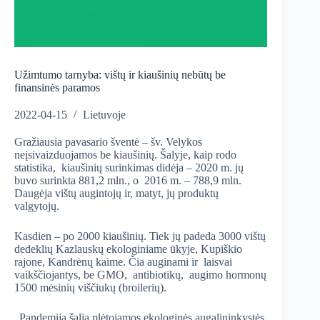
Užimtumo tarnyba: vištų ir kiaušinių nebūtų be
finansinės paramos
2022-04-15
Lietuvoje
Gražiausia pavasario šventė – šv. Velykos
neįsivaizduojamos be kiaušinių. Šalyje, kaip rodo
statistika, kiaušinių surinkimas didėja – 2020 m. jų
buvo surinkta 881,2 mln., o 2016 m. – 788,9 mln.
Daugėja vištų augintojų ir, matyt, jų produktų
valgytojų.
Kasdien – po 2000 kiaušinių. Tiek jų padeda 3000 vištų
dedeklių Kazlauskų ekologiniame ūkyje, Kupiškio
rajone, Kandrėnų kaime. Čia auginami ir laisvai
vaikščiojantys, be GMO, antibiotikų, augimo hormonų
1500 mėsinių viščiukų (broilerių).
„Pandemija šalia plėtojamos ekologinės augalininkystės