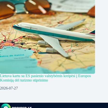
Lietuva kartu su ES pasienio valstybėmis kreipėsi į Europos
Komisiją dėl turizmo stiprinimo
2026-07-27