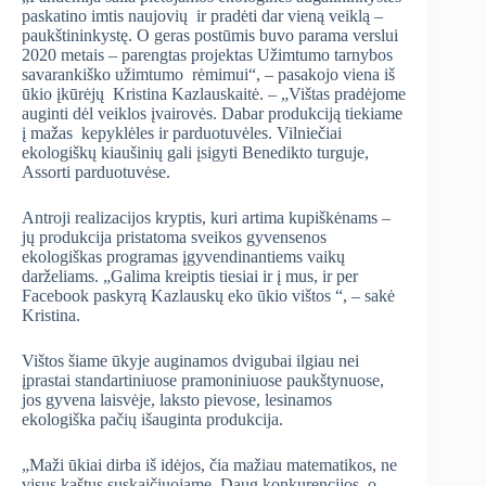
paskatino imtis naujovių ir pradėti dar vieną veiklą –
paukštininkystę. O geras postūmis buvo parama verslui
2020 metais – parengtas projektas Užimtumo tarnybos
savarankiško užimtumo rėmimui“, – pasakojo viena iš
ūkio įkūrėjų Kristina Kazlauskaitė. – „Vištas pradėjome
auginti dėl veiklos įvairovės. Dabar produkciją tiekiame
į mažas kepyklėles ir parduotuvėles. Vilniečiai
ekologiškų kiaušinių gali įsigyti Benedikto turguje,
Assorti parduotuvėse.
Antroji realizacijos kryptis, kuri artima kupiškėnams –
jų produkcija pristatoma sveikos gyvensenos
ekologiškas programas įgyvendinantiems vaikų
darželiams. „Galima kreiptis tiesiai ir į mus, ir per
Facebook paskyrą Kazlauskų eko ūkio vištos “, – sakė
Kristina.
Vištos šiame ūkyje auginamos dvigubai ilgiau nei
įprastai standartiniuose pramoniniuose paukštynuose,
jos gyvena laisvėje, laksto pievose, lesinamos
ekologiška pačių išauginta produkcija.
„Maži ūkiai dirba iš idėjos, čia mažiau matematikos, ne
visus kaštus suskaičiuojame. Daug konkurencijos, o