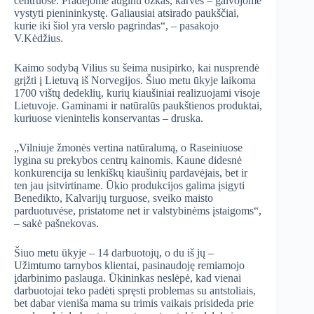
centruose. Pradėjome auginti ožkas, karves – galvojome
vystyti pienininkystę. Galiausiai atsirado paukščiai,
kurie iki šiol yra verslo pagrindas“, – pasakojo
V.Kėdžius.
Kaimo sodybą Vilius su šeima nusipirko, kai nusprendė
grįžti į Lietuvą iš Norvegijos. Šiuo metu ūkyje laikoma
1700 vištų dedeklių, kurių kiaušiniai realizuojami visoje
Lietuvoje. Gaminami ir natūralūs paukštienos produktai,
kuriuose vienintelis konservantas – druska.
„Vilniuje žmonės vertina natūralumą, o Raseiniuose
lygina su prekybos centrų kainomis. Kaune didesnė
konkurencija su lenkiškų kiaušinių pardavėjais, bet ir
ten jau įsitvirtiname. Ūkio produkcijos galima įsigyti
Benedikto, Kalvarijų turguose, sveiko maisto
parduotuvėse, pristatome net ir valstybinėms įstaigoms“,
– sakė pašnekovas.
Šiuo metu ūkyje – 14 darbuotojų, o du iš jų –
Užimtumo tarnybos klientai, pasinaudoję remiamojo
įdarbinimo paslauga. Ūkininkas neslėpė, kad vienai
darbuotojai teko padėti spręsti problemas su antstoliais,
bet dabar vieniša mama su trimis vaikais prisideda prie