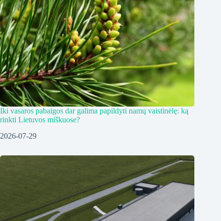
Iki vasaros pabaigos dar galima papildyti namų vaistinėlę: ką
rinkti Lietuvos miškuose?
2026-07-29