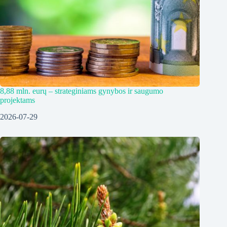
8,88 mln. eurų – strateginiams gynybos ir saugumo
projektams
2026-07-29