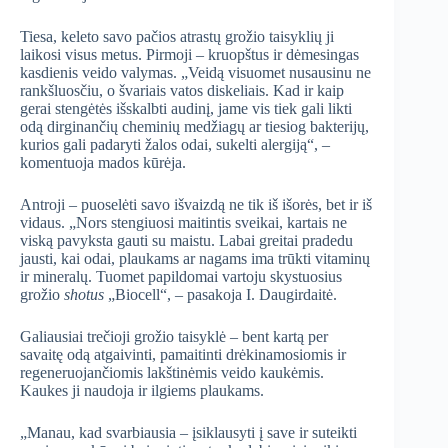
Tiesa, keleto savo pačios atrastų grožio taisyklių ji
laikosi visus metus. Pirmoji – kruopštus ir dėmesingas
kasdienis veido valymas. „Veidą visuomet nusausinu ne
rankšluosčiu, o švariais vatos diskeliais. Kad ir kaip
gerai stengėtės išskalbti audinį, jame vis tiek gali likti
odą dirginančių cheminių medžiagų ar tiesiog bakterijų,
kurios gali padaryti žalos odai, sukelti alergiją“, –
komentuoja mados kūrėja.
Antroji – puoselėti savo išvaizdą ne tik iš išorės, bet ir iš
vidaus. „Nors stengiuosi maitintis sveikai, kartais ne
viską pavyksta gauti su maistu. Labai greitai pradedu
jausti, kai odai, plaukams ar nagams ima trūkti vitaminų
ir mineralų. Tuomet papildomai vartoju skystuosius
grožio
shotus
„Biocell“, – pasakoja I. Daugirdaitė.
Galiausiai trečioji grožio taisyklė – bent kartą per
savaitę odą atgaivinti, pamaitinti drėkinamosiomis ir
regeneruojančiomis lakštinėmis veido kaukėmis.
Kaukes ji naudoja ir ilgiems plaukams.
„Manau, kad svarbiausia – įsiklausyti į save ir suteikti