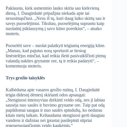
Paklausta, kiek asmeninio lauko skiria sau kiekvieną
dieną, I. Daugirdaitė pripažįsta niekada apie tai
nesusimąsčiusi. „Nesu iš tų, kuri daug laiko skirtų sau ir
savęs puoselėjimui. Tiksliau, puoselėjimą
suprantu kaip
nuolatinį įsiklausymą į savo kūno poreikius“, – atsako
moteris.
Puoselėti save – nuolat palaikyti teigiamą energiją kūne.
„Manau, kad pajutus norą sportuoti ar tiesiog
šmėstelėjus minčiai, kad reikia išeiti pasivaikščioti pirmą
valandą nakties gryname ore, tą ir reikia padaryti“, –
komentuoja moteris.
Trys grožio taisyklės
Kalbėdama apie vasaros grožio rutiną, I. Daugirdaitė
teigia didesnį dėmesį skirianti odos apsaugai:
„Stengiuosi intensyviau drėkinti veido odą, nes ji labiau
sausėja nuo saulės ir buvimo gryname ore. Taip pat odą
papildomai saugau ir nuo saulės spindulių, ko nedarau
kitais metų laikais. Keliaudama stengiuosi gerti daugiau
vandens ir dažniau nei įprastai pasilepinti stipriai
regeneruojančiomis veido kaukėmis.“