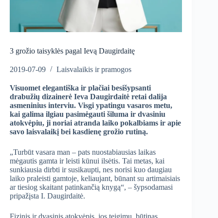
3 grožio taisyklės pagal Ievą Daugirdaitę
2019-07-09
Laisvalaikis ir pramogos
Visuomet elegantiška ir plačiai besišypsanti
drabužių dizainerė Ieva Daugirdaitė retai dalija
asmeninius interviu. Visgi ypatingu vasaros metu,
kai galima ilgiau pasimėgauti šiluma ir dvasiniu
atokvėpiu, ji noriai atranda laiko pokalbiams ir apie
savo laisvalaikį bei kasdienę grožio rutiną.
„Turbūt vasara man – pats nuostabiausias laikas
mėgautis gamta ir leisti kūnui ilsėtis. Tai metas, kai
sunkiausia dirbti ir susikaupti, nes norisi kuo daugiau
laiko praleisti gamtoje, keliaujant, būnant su artimaisiais
ar tiesiog skaitant patinkančią knygą“, – šypsodamasi
pripažįsta I. Daugirdaitė.
Fizinis ir dvasinis atokvėpis, jos teigimu, būtinas