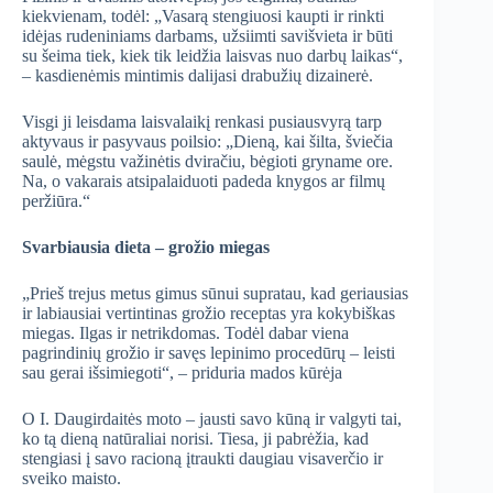
kiekvienam, todėl: „Vasarą stengiuosi kaupti ir rinkti
idėjas rudeniniams darbams, užsiimti savišvieta ir būti
su šeima tiek, kiek tik leidžia laisvas nuo darbų laikas“,
– kasdienėmis mintimis dalijasi drabužių dizainerė.
Visgi ji leisdama laisvalaikį renkasi pusiausvyrą tarp
aktyvaus ir pasyvaus poilsio: „Dieną, kai šilta, šviečia
saulė, mėgstu važinėtis dviračiu, bėgioti gryname ore.
Na, o vakarais atsipalaiduoti padeda knygos ar filmų
peržiūra.“
Svarbiausia dieta – grožio miegas
„Prieš trejus metus gimus sūnui supratau, kad geriausias
ir labiausiai vertintinas grožio receptas yra kokybiškas
miegas. Ilgas ir netrikdomas. Todėl dabar viena
pagrindinių grožio ir savęs lepinimo procedūrų – leisti
sau gerai išsimiegoti“, – priduria mados kūrėja
O I. Daugirdaitės moto – jausti savo kūną ir valgyti tai,
ko tą dieną natūraliai norisi. Tiesa, ji pabrėžia, kad
stengiasi į savo racioną įtraukti daugiau visaverčio ir
sveiko maisto.