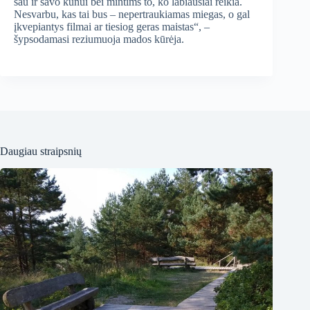
sau ir savo kūnui bei mintims to, ko labiausiai reikia.
Nesvarbu, kas tai bus – nepertraukiamas miegas, o gal
įkvepiantys filmai ar tiesiog geras maistas“, –
šypsodamasi reziumuoja mados kūrėja.
Daugiau straipsnių