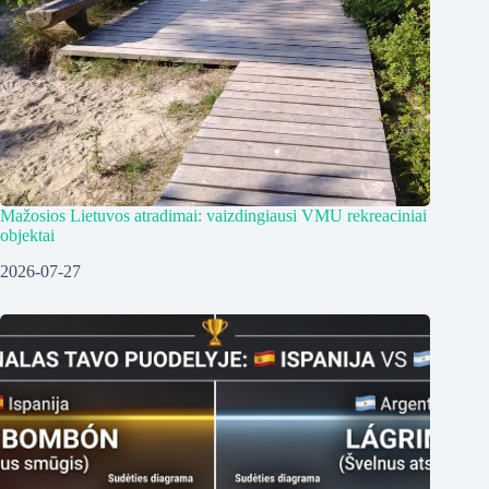
Mažosios Lietuvos atradimai: vaizdingiausi VMU rekreaciniai
objektai
2026-07-27