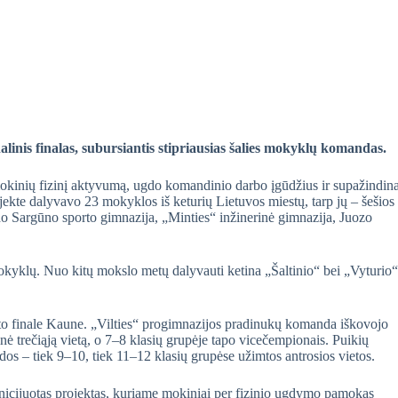
linis finalas, subursiantis stipriausias šalies mokyklų komandas.
mokinių fizinį aktyvumą, ugdo komandinio darbo įgūdžius ir supažindin
jekte dalyvavo 23 mokyklos iš keturių Lietuvos miestų, tarp jų – šešios
 Sargūno sporto gimnazija, „Minties“ inžinerinė gimnazija, Juozo
o mokyklų. Nuo kitų mokslo metų dalyvauti ketina „Šaltinio“ bei „Vyturio“
to finale Kaune. „Vilties“ progimnazijos pradinukų komanda iškovojo
nė trečiąją vietą, o 7–8 klasių grupėje tapo vicečempionais. Puikių
s – tiek 9–10, tiek 11–12 klasių grupėse užimtos antrosios vietos.
 inicijuotas projektas, kuriame mokiniai per fizinio ugdymo pamokas