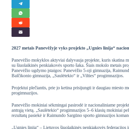
2027 metais Panevėžyje vyks projekto „Ugnies linija“ naciona
Panevėžio mokyklos aktyviai dalyvauja projekte, kuris skatina 
su šiuolaikinės penkiakovės sporto šaka. Šiais mokslo metais pro
Panevėžio ugdymo įstaigos: Panevėžio 5-oji gimnazija, Raimundo
Balčikonio gimnazija, „Saulėtekio“ ir „Vilties“ progimnazijos.
Projektui plečiantis, prie jo ketina prisijungti ir daugiau miest
progimnazijos.
Panevėžio mokiniai sėkmingai pasirodė ir nacionaliniame projek
antrąją vietą. „Saulėtekio“ progimnazijos 5–6 klasių mokiniai pel
rezultatų pasiekė ir Raimundo Sargūno sporto gimnazijos komando
„Ugnies linija“ – Lietuvos šiuolaikinės penkiakovės federacijos