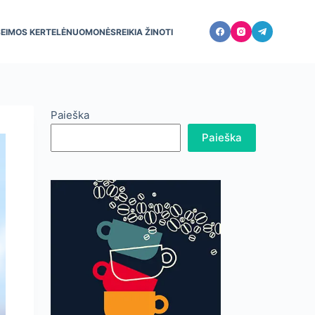
ŠEIMOS KERTELĖ
NUOMONĖS
REIKIA ŽINOTI
Paieška
Paieška