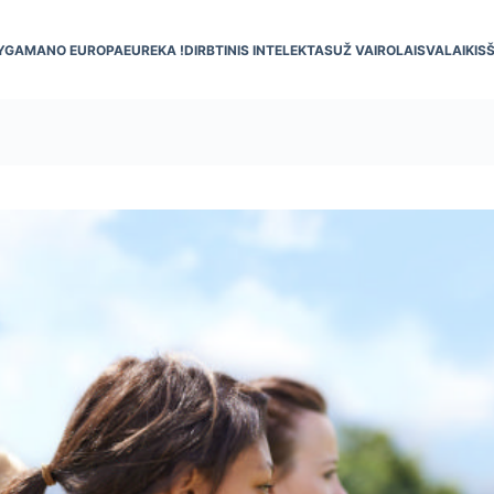
YGA
MANO EUROPA
EUREKA !
DIRBTINIS INTELEKTAS
UŽ VAIRO
LAISVALAIKIS