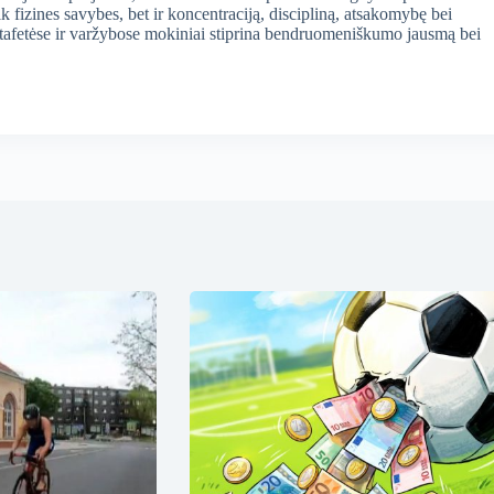
k fizines savybes, bet ir koncentraciją, discipliną, atsakomybę bei
tafetėse ir varžybose mokiniai stiprina bendruomeniškumo jausmą bei