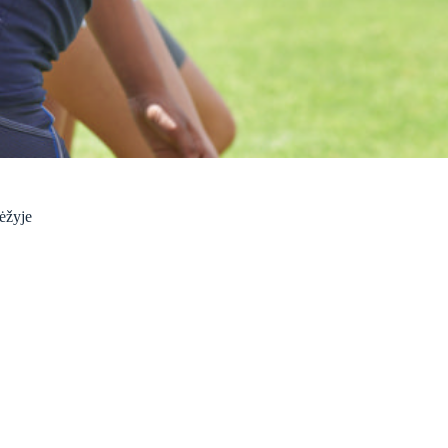
vėžyje