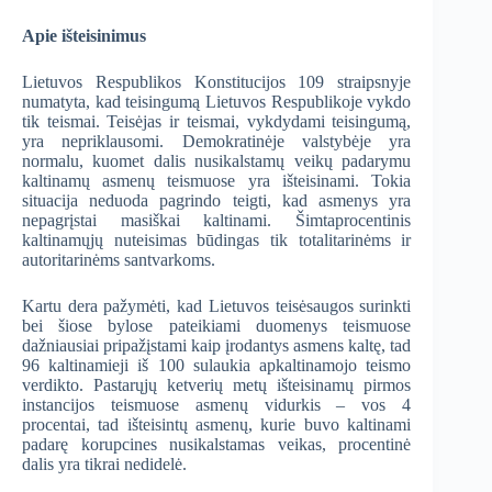
Apie išteisinimus
Lietuvos Respublikos Konstitucijos 109 straipsnyje
numatyta, kad teisingumą Lietuvos Respublikoje vykdo
tik teismai. Teisėjas ir teismai, vykdydami teisingumą,
yra nepriklausomi. Demokratinėje valstybėje yra
normalu, kuomet dalis nusikalstamų veikų padarymu
kaltinamų asmenų teismuose yra išteisinami. Tokia
situacija neduoda pagrindo teigti, kad asmenys yra
nepagrįstai masiškai kaltinami. Šimtaprocentinis
kaltinamųjų nuteisimas būdingas tik totalitarinėms ir
autoritarinėms santvarkoms.
Kartu dera pažymėti, kad Lietuvos teisėsaugos surinkti
bei šiose bylose pateikiami duomenys teismuose
dažniausiai pripažįstami kaip įrodantys asmens kaltę, tad
96 kaltinamieji iš 100 sulaukia apkaltinamojo teismo
verdikto. Pastarųjų ketverių metų išteisinamų pirmos
instancijos teismuose asmenų vidurkis – vos 4
procentai, tad išteisintų asmenų, kurie buvo kaltinami
padarę korupcines nusikalstamas veikas, procentinė
dalis yra tikrai nedidelė.