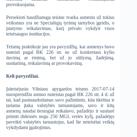
provokuojama.
Persekioti baudžiamąja teisine tvarka asmenis už tokius
veiksmus yra ne Specialiųjų tyrimų tarnybos įgeidis, o
įstatymo reikalavimas, kurį privalo vykdyti visos
teisėsaugos institucijos.
Teismų praktikoje jau yra pavyzdžių, kai asmenys buvo
nuteisti pagal BK 226 str. ne už konkretaus kyšio
davimą ar ėmimą, bet už jo siūlymą, žadėjimą,
susitarimą, reikalavimą ar provokavimą.
Keli pavyzdžiai.
Įsiteisėjusiu Vilniaus apygardos teismo 2017-07-14
nuosprendžiu asmuo nuteistas pagal BK 226 str. 4 d. už
tai, kad pasinaudodamas savo pažintimis, kita tikėtina ir
tariama įtaka valstybės tarnautojams, savo ir kitų
asmenų naudai tiesiogiai reikalavo, pažadėjo ir susitarė
priimti didesnės negu 250 MGL vertės kyšį, pažadėjęs
paveikti valstybės tarnautojus, kad šie neteisėtai veiktų
vykdydami įgaliojimus.