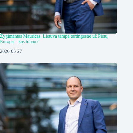
Žygimantas Mauricas. Lietuva tampa turtingesnė už Pietų
Europą – kas toliau?
2026-05-27