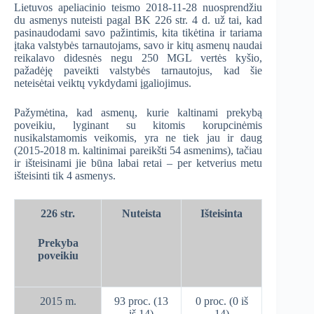
Lietuvos apeliacinio teismo 2018-11-28 nuosprendžiu
du asmenys nuteisti pagal BK 226 str. 4 d. už tai, kad
pasinaudodami savo pažintimis, kita tikėtina ir tariama
įtaka valstybės tarnautojams, savo ir kitų asmenų naudai
reikalavo didesnės negu 250 MGL vertės kyšio,
pažadėję paveikti valstybės tarnautojus, kad šie
neteisėtai veiktų vykdydami įgaliojimus.
Pažymėtina, kad asmenų, kurie kaltinami prekybą
poveikiu, lyginant su kitomis korupcinėmis
nusikalstamomis veikomis, yra ne tiek jau ir daug
(2015-2018 m. kaltinimai pareikšti 54 asmenims), tačiau
ir išteisinami jie būna labai retai – per ketverius metu
išteisinti tik 4 asmenys.
226 str.
Nuteista
Išteisinta
Prekyba
poveikiu
2015 m.
93 proc. (13
0 proc. (0 iš
iš 14)
14)