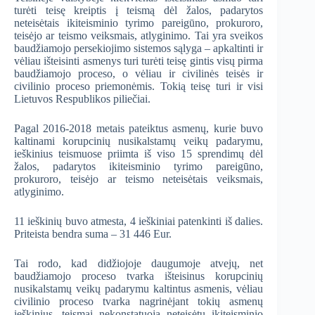
turėti teisę kreiptis į teismą dėl žalos, padarytos
neteisėtais ikiteisminio tyrimo pareigūno, prokuroro,
teisėjo ar teismo veiksmais, atlyginimo. Tai yra sveikos
baudžiamojo persekiojimo sistemos sąlyga – apkaltinti ir
vėliau išteisinti asmenys turi turėti teisę gintis visų pirma
baudžiamojo proceso, o vėliau ir civilinės teisės ir
civilinio proceso priemonėmis. Tokią teisę turi ir visi
Lietuvos Respublikos piliečiai.
Pagal 2016-2018 metais pateiktus asmenų, kurie buvo
kaltinami korupcinių nusikalstamų veikų padarymu,
ieškinius teismuose priimta iš viso 15 sprendimų dėl
žalos, padarytos ikiteisminio tyrimo pareigūno,
prokuroro, teisėjo ar teismo neteisėtais veiksmais,
atlyginimo.
11 ieškinių buvo atmesta, 4 ieškiniai patenkinti iš dalies.
Priteista bendra suma – 31 446 Eur.
Tai rodo, kad didžiojoje daugumoje atvejų, net
baudžiamojo proceso tvarka išteisinus korupcinių
nusikalstamų veikų padarymu kaltintus asmenis, vėliau
civilinio proceso tvarka nagrinėjant tokių asmenų
ieškinius, teismai nekonstatuoja neteisėtų ikiteisminio