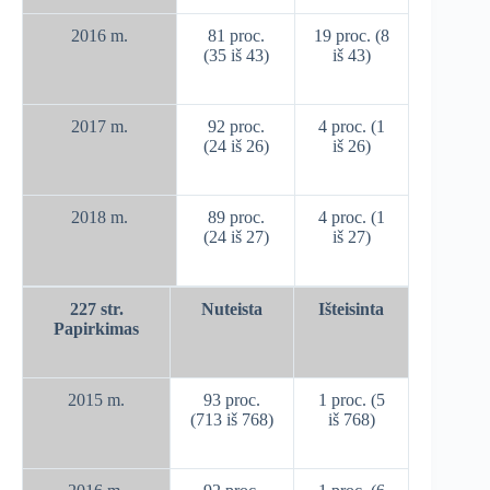
2016 m.
81 proc.
19 proc. (8
(35 iš 43)
iš 43)
2017 m.
92 proc.
4 proc. (1
(24 iš 26)
iš 26)
2018 m.
89 proc.
4 proc. (1
(24 iš 27)
iš 27)
227 str.
Nuteista
Išteisinta
Papirkimas
2015 m.
93 proc.
1 proc. (5
(713 iš 768)
iš 768)