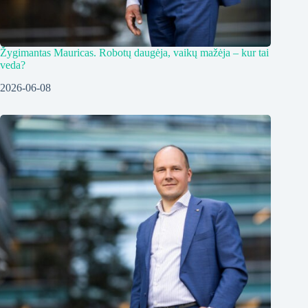
Žygimantas Mauricas. Robotų daugėja, vaikų mažėja – kur tai
veda?
2026-06-08