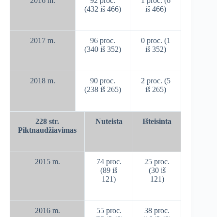
2016 m.
92 proc.
1 proc. (6
(432 iš 466)
iš 466)
2017 m.
96 proc.
0 proc. (1
(340 iš 352)
iš 352)
2018 m.
90 proc.
2 proc. (5
(238 iš 265)
iš 265)
228 str.
Nuteista
Išteisinta
Piktnaudžiavimas
2015 m.
74 proc.
25 proc.
(89 iš
(30 iš
121)
121)
2016 m.
55 proc.
38 proc.