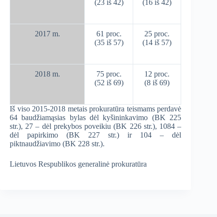
(23 iš 42)
(16 iš 42)
2017 m.
61 proc.
25 proc.
(35 iš 57)
(14 iš 57)
2018 m.
75 proc.
12 proc.
(52 iš 69)
(8 iš 69)
Iš viso 2015-2018 metais prokuratūra teismams perdavė
64 baudžiamąsias bylas dėl kyšininkavimo (BK 225
str.), 27 – dėl prekybos poveikiu (BK 226 str.), 1084 –
dėl papirkimo (BK 227 str.) ir 104 – dėl
piktnaudžiavimo (BK 228 str.).
Lietuvos Respublikos generalinė prokuratūra