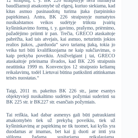
12 straipsnį, t. y. BK 226 straipsnyje nėra numatyta
baudžiamoji atsakomybė už elgesį, kuriuo siekiama, kad
kitas asmuo pasinaudotų turima įtaka (tarpininko
papirkimas). Antra, BK 226 straipsnyje numatytos
nusikalstamos veikos sudėtyje trūksta įvairių
kyšininkavimo formų, t. y. gavimo, prašymo, priėmimo,
pažadėjimo priimti ir pan. Trečia, GRECO ataskaitoje
pabrėžta, kad tais atvejais, kai asmuo, neturintis jokios
realios įtakos, „parduoda“ savo tariamą įtaką, tokia jo
veika turi būti kvalifikuojama ne kaip sukčiavimas, o
kaip prekyba poveikiu. Atsižvelgiant į tai, GRECO
ataskaitoje prieinama išvados, kad BK 226 straipsnis
neatitinka 1999 m. Konvencijos 12 straipsnio keliamų
reikalavimų, todėl Lietuvai būtina patikslinti atitinkamas
teisės nuostatas.“
Taigi, 2011 m. pakeitus BK 226 str., jame esantys
objektyvieji nusikaltimo sudėties požymiai suderinti su
BK 225 str. ir BK227 str. esančiais požymiais.
Tai reiškia, kad dabar asmenys gali būti patraukiami
atsakomybėn tiek už prekybą poveikiu, tiek už
kyšininkavimą ar papirkimą ne tik tuomet, kai kyšis yra
duodamas ar imamas, bet kai jį duoti ar imti yra
siūloma, žadama, susitariama, reikalaujama,