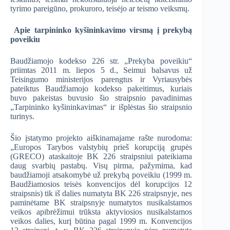
tyrimo pareigūno, prokuroro, teisėjo ar teismo veiksmų.
Apie tarpininko kyšininkavimo virsmą į prekybą
poveikiu
Baudžiamojo kodekso 226 str. „Prekyba poveikiu“
priimtas 2011 m. liepos 5 d., Seimui balsavus už
Teisingumo ministerijos parengtus ir Vyriausybės
pateiktus Baudžiamojo kodekso pakeitimus, kuriais
buvo pakeistas buvusio šio straipsnio pavadinimas
„Tarpininko kyšininkavimas“ ir išplėstas šio straipsnio
turinys.
Šio įstatymo projekto aiškinamajame rašte nurodoma:
„Europos Tarybos valstybių prieš korupciją grupės
(GRECO) ataskaitoje BK 226 straipsniui pateikiama
daug svarbių pastabų. Visų pirma, pažymima, kad
baudžiamoji atsakomybė už prekybą poveikiu (1999 m.
Baudžiamosios teisės konvencijos dėl korupcijos 12
straipsnis) tik iš dalies numatyta BK 226 straipsnyje, nes
paminėtame BK straipsnyje numatytos nusikalstamos
veikos apibrėžimui trūksta aktyviosios nusikalstamos
veikos dalies, kurį būtina pagal 1999 m. Konvencijos