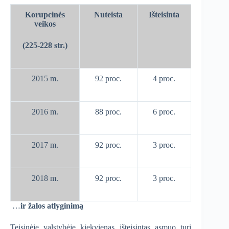
Korupcinės
Nuteista
Išteisinta
veikos
(225-228 str.)
2015 m.
92 proc.
4 proc.
2016 m.
88 proc.
6 proc.
2017 m.
92 proc.
3 proc.
2018 m.
92 proc.
3 proc.
…
ir žalos atlyginimą
Teisinėje valstybėje kiekvienas išteisintas asmuo turi