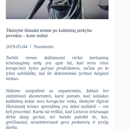
Tikimybė išsisukti teisme po kaltinimų prekyba
poveikiu – kone nulinė
2019-05-04
Nuomonės
Turbūt vienas dažniausiai
viešai
kartojamų
teisėsauginių mitų yra apie tai, kad
neva v
isos
korup
cinės bylos garsiai pradedamos, tačiau po to
tyliai
subliūkšta, tad
šie
ikiteisminiai tyrimai baigiasi
niekuo.
Siūlome susipažinti su argumentais, faktais bei
statistiniais duomenimis, kurie parodo,
kad sulaukus
kaltinimų kokia nors korupcine veika, tikimybė
išgirsti
išteisin
antį teismo sprendimą
yra labai nedidelė – vos
keli procentai. Kartu tai reiškia, kad Lietuvos teisėsauga
dirba daug geriau, nei bando pateikti tie, kas,
greičiausiai, nesuinteresuoti geru prokurorų ir tyrėjų
darbu.