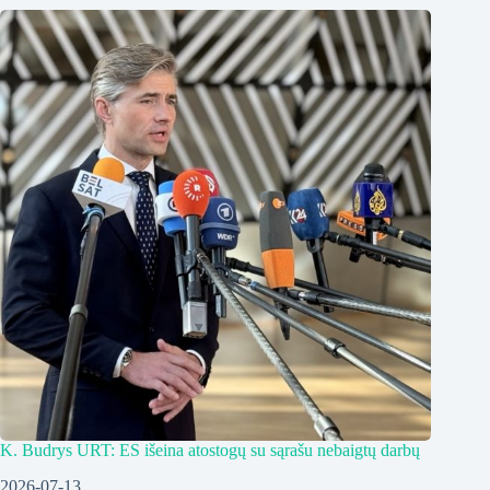
K. Budrys URT: ES išeina atostogų su sąrašu nebaigtų darbų
2026-07-13