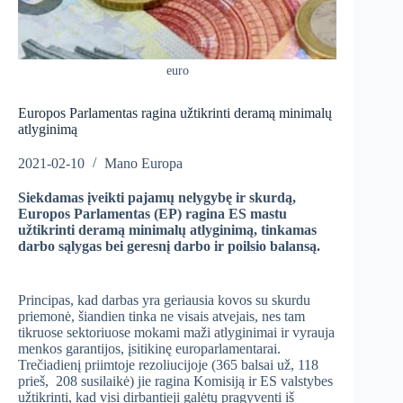
euro
Europos Parlamentas ragina užtikrinti deramą minimalų
atlyginimą
2021-02-10
Mano Europa
Siekdamas įveikti pajamų nelygybę ir skurdą,
Europos Parlamentas (EP) ragina ES mastu
užtikrinti deramą minimalų atlyginimą, tinkamas
darbo sąlygas bei geresnį darbo ir poilsio balansą.
Principas, kad darbas yra geriausia kovos su skurdu
priemonė, šiandien tinka ne visais atvejais, nes tam
tikruose sektoriuose mokami maži atlyginimai ir vyrauja
menkos garantijos, įsitikinę europarlamentarai.
Trečiadienį priimtoje rezoliucijoje (365 balsai už, 118
prieš, 208 susilaikė) jie ragina Komisiją ir ES valstybes
užtikrinti, kad visi dirbantieji galėtų pragyventi iš