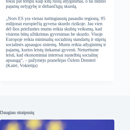
tokiu pat tempu kaip kitų rūšių atlyginimai, o tai didino
pajamų nelygybę ir dirbančiųjų skurdą.
„Nors ES yra vienas turtingiausių pasaulio regionų, 95
milijonai europiečių gyvena skurdo rizikoje. Jau vien
dėl šios priežasties mums reikia skubių veiksmų, kad
visiems būtų užtikrintas gyvenimas be skurdo. Visoje
Europoje reikia minimalių socialinių standartų ir stiprių
socialinės apsaugos sistemų. Mums reikia atlyginimų ir
pajamų, kurios leistų tinkamai gyventi. Neturėtume
leisti, kad ekonominiai interesai nustelbtų socialinę
apsaugą“, – pažymėjo pranešėjas Ӧzlem Demirel
(Kairė, Vokietija)
Daugiau straipsnių