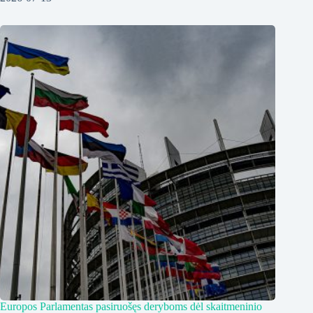
Europos Parlamentas pasiruošęs deryboms dėl skaitmeninio