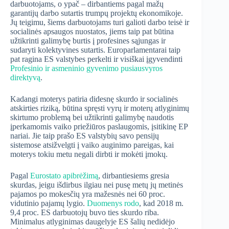
darbuotojams, o ypač – dirbantiems pagal mažų
garantijų darbo sutartis trumpų projektų ekonomikoje.
Jų teigimu, šiems darbuotojams turi galioti darbo teisė ir
socialinės apsaugos nuostatos, jiems taip pat būtina
užtikrinti galimybę burtis į profesines sąjungas ir
sudaryti kolektyvines sutartis. Europarlamentarai taip
pat ragina ES valstybes perkelti ir visiškai įgyvendinti
Profesinio ir asmeninio gyvenimo pusiausvyros
direktyvą
.
Kadangi moterys patiria didesnę skurdo ir socialinės
atskirties riziką, būtina spręsti vyrų ir moterų atlyginimų
skirtumo problemą bei užtikrinti galimybę naudotis
įperkamomis vaiko priežiūros paslaugomis, įsitikinę EP
nariai. Jie taip prašo ES valstybių savo pensijų
sistemose atsižvelgti į vaiko auginimo pareigas, kai
moterys tokiu metu negali dirbti ir mokėti įmokų.
Pagal
Eurostato apibrėžimą
, dirbantiesiems gresia
skurdas, jeigu išdirbus ilgiau nei pusę metų jų metinės
pajamos po mokesčių yra mažesnės nei 60 proc.
vidutinio pajamų lygio.
Duomenys rodo
, kad 2018 m.
9,4 proc. ES darbuotojų buvo ties skurdo riba.
Minimalus atlyginimas daugelyje ES šalių nedidėjo