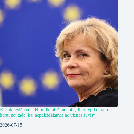
R. Juknevičienė: „Hibridiniai išpuoliai gali prilygti tikram
karui net tada, kai nepaleidžiamas nė vienas šūvis“
2026-07-15