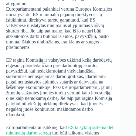
atlyginimo.
Europarlamentarai palankiai vertina Europos Komisijos
iniciatyvą dėl ES minimalių pajamų direktyvos. Jų
įsitikinimu, direktyva turėtų garantuoti, kad ES
valstybėse nustatytas minimalus atlyginimas viršytų
skurdo ribą. Jie taip pat mano, kad iš jo neturi būti
atskaitomos darbui būtinos išlaidos, pavyzdžiui, būsto
nuoma, išlaidos drabužiams, įrankiams ar saugos
priemonėms.
EP ragina Komisiją ir valstybes užkirsti kelią darbdavių
elgesiui, prisidedančiam prie darbuotojų skurdo,
pavyzdžiui, kai nedeklaruojami viršvalandžiai,
sudaromas nenuspėjamas darbo grafikas, įdarbinama
pagal nenustatytos apimties sutartis ar dalyvaujama
šešėlinėje ekonomikoje. Pasak europarlamentarų, jaunų
žmonių stažuotes įmonės turėtų vertinti kaip investiciją,
o ne kaip nemokamą darbą. Jie taip pat ragina Komisiją
patobulinti viešųjų pirkimų direktyvas, kad įmonės
negalėtų juose konkuruoti mažindamos darbo
užmokestį.
Europarlamentarai įsitikinę, kad
ES taisyklių sistema dėl
minimalių darbo sąlygų
turi būti taikoma visiems